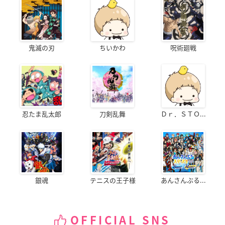
鬼滅の刃
ちいかわ
呪術廻戦
忍たま乱太郎
刀剣乱舞
Ｄｒ．ＳＴＯ...
銀魂
テニスの王子様
あんさんぶる...
OFFICIAL SNS