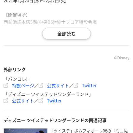
2021年1月20日(水)〜2月2日(火)
【開催場所】
西武池袋本店5階(中央B6)=紳士フロア特設会場
【事前抽選受付期間】
2020年12月11日(金)12時〜2020年12月15日(火)23時
【当選発表予定日】
©︎Disney
2020年12月17日(木)
外部リンク
※当日の購入制限等については
特設ページ
にてお知らせいたし
ます。
「バンコレ!」
特設ページ
／
公式サイト
／
Twitter
※事前抽選受付については、特設ページ経由で申し込みいただ
けます。
「ディズニー ツイステッドワンダーランド」
※入場時のルールなど、詳細はバンコレ!内特設ページをご参
公式サイト
／
Twitter
照ください。
ディズニー ツイステッドワンダーランドの関連記事
【通常予約について】
取扱商品は一部を除きバンダイのキャラクターファッションサ
「ツイステ」ポムフィオーレ寮の「ミニぬ