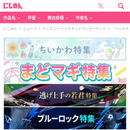
に
じ
め
ん
作品名
声優
舞台俳優
作者名
にじめん
>
ニュース
>
ディズニー ツイステッドワンダーランド
> 「ツイステ