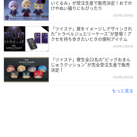
イト「バンコレ!」と西武・そごうの公式ショッピングサイト
いぐるみ」が受注生産で販売決定！おでか
けやぬい撮りにもぴったり
「e.デパート」にて通常予約を実施します。
2020年12月09日
もし、先行販売に落選してもこちらよりご注文いただけます。
「ツイステ」扉をイメージしデザインされ
【販路】
た“トラベルジュエリーケース”が登場！ア
クセを持ち歩きたいときの便利アイテム
バンダイキャラクターファッションサイト「
バンコレ!
」
「西武・そごうの公式ショッピングサイト「
e.デパート
」
2020年12月09日
「ツイステ」寮生全22名の“ビッグおまん
通常予約受付：2020年12月17日(木)10時〜
じゅうクッション”が完全受注生産で販売
お届け月：2021年3月以降
決定！
※準備数に達した場合、販売を終了させていただくことがあり
2020年12月03日
ます。
もっと見る
※発送月を変えて、追加受注を実施する場合がございます。
※ページにアクセスした時点で販売が終了している場合があり
ます。
※日本国外で販売する可能性があります。
フォトスポット