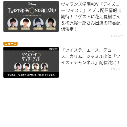
ヴィランズ学園ADV『ディズニ
ー ツイステ』アプリ配信情報に
期待！？ゲストに花江夏樹さん
＆梅原裕一郎さん出演の特番配
信決定！
1コメント
ニュース
『ツイステ』エース、デュー
ス、カリム、ジャミル出演「ツ
イステチャンネル」配信決定！
1コメント