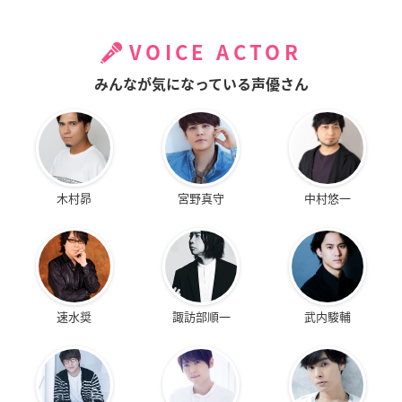
VOICE ACTOR
みんなが気になっている声優さん
木村昴
宮野真守
中村悠一
速水奨
諏訪部順一
武内駿輔