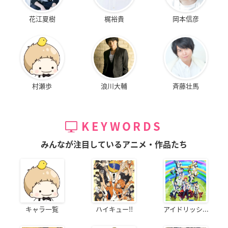
花江夏樹
梶裕貴
岡本信彦
村瀬歩
浪川大輔
斉藤壮馬
KEYWORDS
みんなが注目しているアニメ・作品たち
キャラ一覧
ハイキュー!!
アイドリッシ...