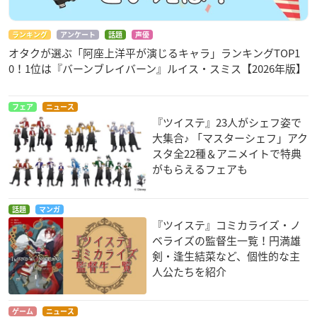
実際の商品仕様をその目でご覧いただける数少ない機会となり
ますので、是非チェックしてみて下さい。
ランキング
アンケート
話題
声優
先行展示については入場券なしでも自由にご覧いただけます。
オタクが選ぶ「阿座上洋平が演じるキャラ」ランキングTOP1
※当日の混雑状況に応じて、お待ちいただく場合がございま
0！1位は『バーンブレイバーン』ルイス・スミス【2026年版】
す。
フェア
ニュース
『ツイステ』23人がシェフ姿で
大集合♪ 「マスターシェフ」アク
スタ全22種＆アニメイトで特典
がもらえるフェアも
話題
マンガ
『ツイステ』コミカライズ・ノ
ベライズの監督生一覧！円満雄
剣・逢生結菜など、個性的な主
人公たちを紹介
ゲーム
ニュース