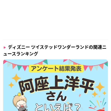
イベント会期中、西武池袋本店5階(中央B6)=紳士フロア特設会
場にてフォトスポットを開設いたします。
フォトスポットについては、先行販売の入場券なしでも自由に
ご覧いただけます。
是非お気軽にお立ち寄りください。
※当日の混雑状況に応じて、お待ちいただく場合がございま
ディズニー ツイステッドワンダーランドの関連ニ
す。
ュースランキング
先行展示について
イベント会期中、西武池袋本店地下1階の光の時計口スペース
にて、バンダイの公式ショッピングサイト「プレミアムバンダ
イ」にて販売中の『ディズニーツイステッドワンダーランド』
最新商品の一部展示を実施します。
商品の中では、本イベントで実物が初公開となるアイテムもご
ざいます。