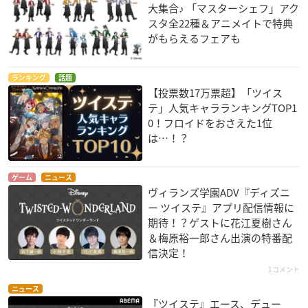
大集合♪ 「マスターシェフ」アク
スタ全22種＆アニメイトで特典
がもらえるフェアも
ランキング
話題
【投票数17万票超】「ツイス
テ」人気キャラランキングTOP1
0！フロイドをおさえた1位
は…！？
ゲーム
ニュース
ヴィランズ学園ADV『ディズニ
ー ツイステ』アプリ配信情報に
期待！？ゲストに花江夏樹さん
＆梅原裕一郎さん出演の特番配
信決定！
1コメント
ニュース
『ツイステ』エース、デュー