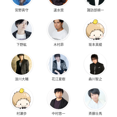
宮野真守
速水奨
諏訪部順一
下野紘
木村昴
坂本真綾
浪川大輔
花江夏樹
森川智之
村瀬歩
中村悠一
斉藤壮馬