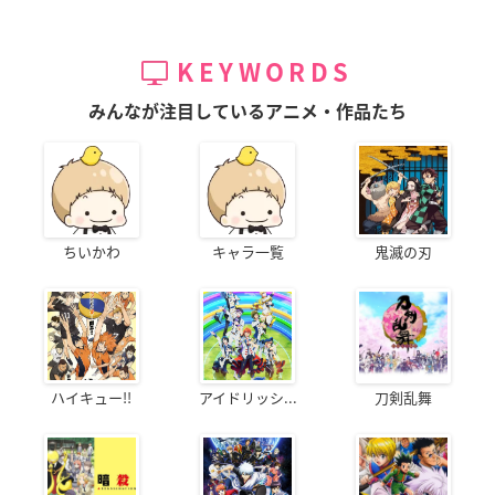
KEYWORDS
みんなが注目しているアニメ・作品たち
ちいかわ
キャラ一覧
鬼滅の刃
ハイキュー!!
アイドリッシ...
刀剣乱舞