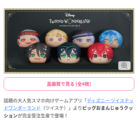
高画質で見る (全4枚)
話題の大人気スマホ向けゲームアプリ「
ディズニー ツイステッ
ドワンダーランド
（ツイステ）」より
ビッグおまんじゅうクッ
が完全受注生産で登場！
ション