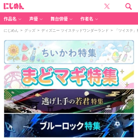
に
じ
め
ん
作品名
声優
舞台俳優
作者名
にじめん
>
グッズ
>
ディズニー ツイステッドワンダーランド
> 「ツイステ」