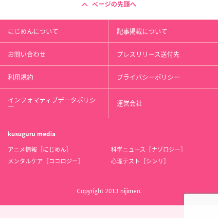
ページの先頭へ
にじめんについて
記事掲載について
お問い合わせ
プレスリリース送付先
利用規約
プライバシーポリシー
インフォマティブデータポリシ
運営会社
ー
kusuguru
media
アニメ情報［にじめん］
科学ニュース［ナゾロジー］
メンタルケア［ココロジー］
心理テスト［シンリ］
Copyright 2013 nijimen.