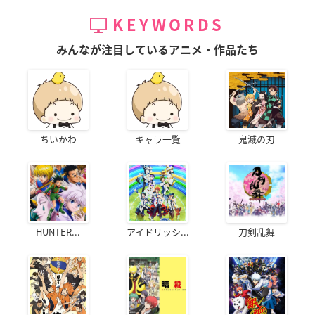
KEYWORDS
みんなが注目しているアニメ・作品たち
ちいかわ
キャラ一覧
鬼滅の刃
HUNTER...
アイドリッシ...
刀剣乱舞