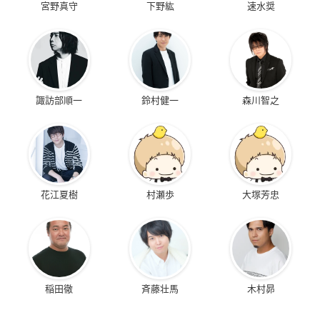
宮野真守
下野紘
速水奨
諏訪部順一
鈴村健一
森川智之
花江夏樹
村瀬歩
大塚芳忠
稲田徹
斉藤壮馬
木村昴