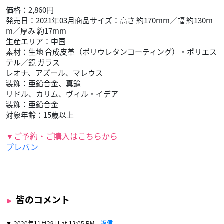
価格：2,860円
発売日：2021年03月商品サイズ：高さ 約170mm／幅 約130m
m／厚み 約17mm
生産エリア：中国
素材：生地 合成皮革（ポリウレタンコーティング）・ポリエス
テル／鏡 ガラス
レオナ、アズール、マレウス
装飾：亜鉛合金、真鍮
リドル、カリム、ヴィル・イデア
装飾：亜鉛合金
対象年齢：15歳以上
▼ご予約・ご購入はこちらから
プレバン
皆のコメント
2020年11月29日 at 12:05 PM
返信