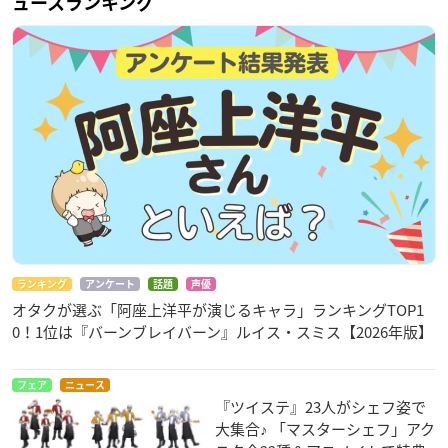
ュースランキング
ランキング
アンケート
話題
声優
オタクが選ぶ「阿座上洋平が演じるキャラ」ランキングTOP1
0！1位は『バーンブレイバーン』ルイス・スミス【2026年版】
フェア
ニュース
『ツイステ』23人がシェフ姿で
大集合♪ 「マスターシェフ」アク