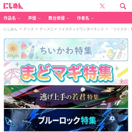
に
じ
め
ん
作品名
声優
舞台俳優
作者名
にじめん
>
グッズ
>
ディズニー ツイステッドワンダーランド
> 「ツイステ」