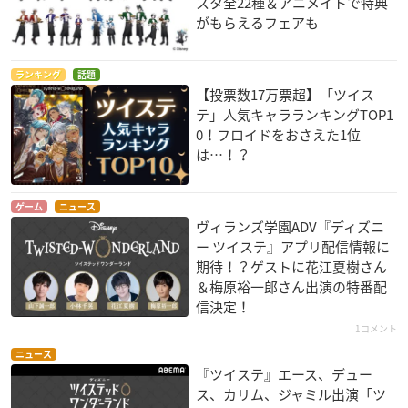
スタ全22種＆アニメイトで特典
がもらえるフェアも
ランキング
話題
【投票数17万票超】「ツイス
テ」人気キャラランキングTOP1
0！フロイドをおさえた1位
は…！？
ゲーム
ニュース
ヴィランズ学園ADV『ディズニ
ー ツイステ』アプリ配信情報に
期待！？ゲストに花江夏樹さん
＆梅原裕一郎さん出演の特番配
信決定！
1コメント
ニュース
『ツイステ』エース、デュー
ス、カリム、ジャミル出演「ツ