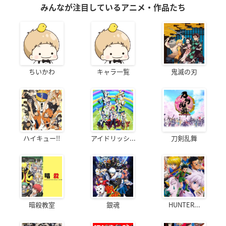
みんなが注目しているアニメ・作品たち
ちいかわ
キャラ一覧
鬼滅の刃
ハイキュー!!
アイドリッシ...
刀剣乱舞
暗殺教室
銀魂
HUNTER...