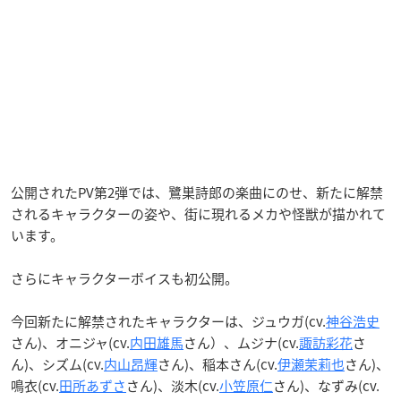
公開されたPV第2弾では、鷺巣詩郎の楽曲にのせ、新たに解禁
されるキャラクターの姿や、街に現れるメカや怪獣が描かれて
います。
さらにキャラクターボイスも初公開。
今回新たに解禁されたキャラクターは、ジュウガ(cv.
神谷浩史
さん)、オニジャ(cv.
内田雄馬
さん）、ムジナ(cv.
諏訪彩花
さ
ん)、シズム(cv.
内山昂輝
さん)、稲本さん(cv.
伊瀬茉莉也
さん)、
鳴衣(cv.
田所あずさ
さん)、淡木(cv.
小笠原仁
さん)、なずみ(cv.