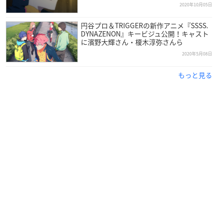
2020年10月05日
編集：吉武将人
音楽：鷺巣詩郎
円谷プロ＆TRIGGERの新作アニメ『SSSS.
音楽制作：ポニーキャニオン
DYNAZENON』キービジュ公開！キャスト
に濱野大輝さん・榎木淳弥さんら
音響監督：郷文裕貴
2020年5月08日
音響効果：森川永子（ちゅらサウンド）
ラインプロデューサー：志太駿介
もっと見る
アニメーションプロデューサー：宇佐義大
アニメーション制作：TRIGGER
【キャスト】
ガウマ：濱野大輝
麻中 蓬：榎木淳弥
南 夢芽：若山詩音
山中 暦：梅原裕一郎
飛鳥川ちせ：安済知佳
ジュウガ：
神谷浩史
オニジャ：
内田雄馬
ムジナ：
諏訪彩花