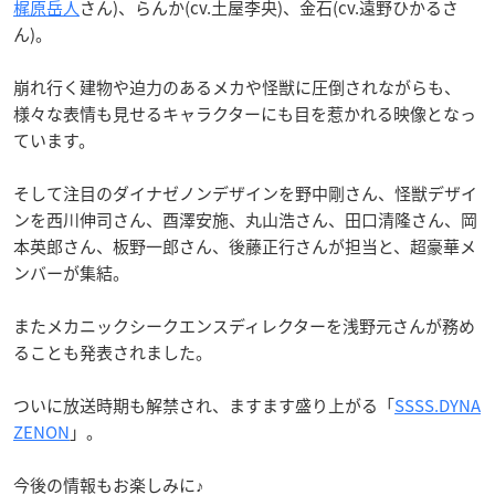
梶原岳人
さん)、らんか(cv.土屋李央)、金石(cv.遠野ひかるさ
ん)。
崩れ行く建物や迫力のあるメカや怪獣に圧倒されながらも、
様々な表情も見せるキャラクターにも目を惹かれる映像となっ
ています。
そして注目のダイナゼノンデザインを野中剛さん、怪獣デザイ
ンを西川伸司さん、酉澤安施、丸山浩さん、田口清隆さん、岡
本英郎さん、板野一郎さん、後藤正行さんが担当と、超豪華メ
ンバーが集結。
またメカニックシークエンスディレクターを浅野元さんが務め
ることも発表されました。
ついに放送時期も解禁され、ますます盛り上がる「
SSSS.DYNA
ZENON
」。
今後の情報もお楽しみに♪