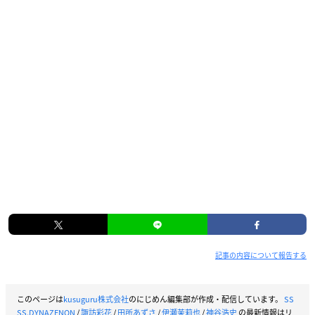
シズム：
内山昂輝
稲本さん：
伊瀬茉莉也
鳴衣：
田所あずさ
淡木：
小笠原仁
なずみ：
梶原岳人
らんか：土屋李央
金石：遠野ひかる
※敬称略
記事の内容について報告する
このページは
kusuguru株式会社
のにじめん編集部が作成・配信しています。
SS
SS.DYNAZENON
/
諏訪彩花
/
田所あずさ
/
伊瀬茉莉也
/
神谷浩史
の最新情報はリ