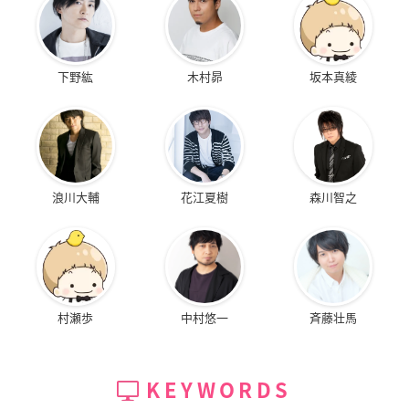
下野紘
木村昴
坂本真綾
浪川大輔
花江夏樹
森川智之
村瀬歩
中村悠一
斉藤壮馬
KEYWORDS