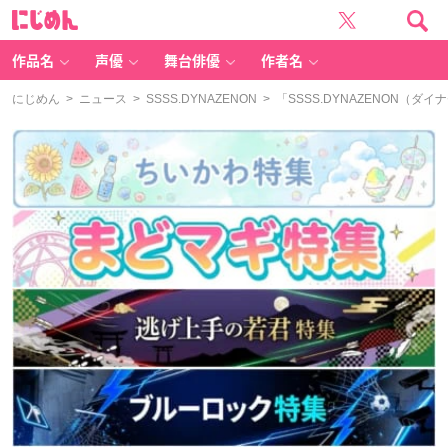
に
じ
め
ん
作品名
声優
舞台俳優
作者名
にじめん
>
ニュース
>
SSSS.DYNAZENON
> 「SSSS.DYNAZENON（