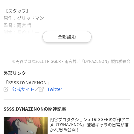
【スタッフ】
原作：グリッドマン
監督：雨宮 哲
脚本：長谷川圭一
キャラクターデザイン：坂本 勝
サブキャラクターデザイン：中村真由美
ダイナゼノンデザイン：野中 剛
怪獣デザイン：西川伸司、酉澤安施、丸山 浩、田口清隆、岡本
©
円谷プロ
©2021 TRIGGER
・雨宮哲／「
DYNAZENON
」製作委員会
英郎、板野一郎、後藤正行
外部リンク
ヒロイック作画チーフ：牟田口裕基
メカニックシークエンスディレクター：浅野元
「SSSS.DYNAZENON」
公式サイト
／
Twitter
助監督：宮島善博
3DCG制作：グラフィニカ
3DCGチーフディレクター：宮風慎一（グラフィニカ）
SSSS.DYNAZENONの関連記事
3DCGディレクター：市川孝次（グラフィニカ）
美術監督：権瓶岳斗
円谷プロダクション x TRIGGERの新作アニ
メ『DYNAZENON』登場キャラの日常が描
色彩設計：武田仁基
かれたPV公開！
撮影監督：志良堂勝規（グラフィニカ）