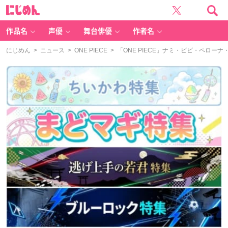
に
じ
め
ん
作品名
声優
舞台俳優
作者名
にじめん
>
ニュース
>
ONE PIECE
> 「ONE PIECE」ナミ・ビビ・ペロ