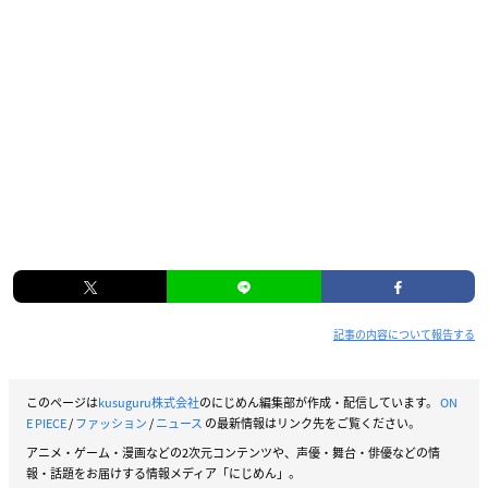
記事の内容について報告する
このページは
kusuguru株式会社
のにじめん編集部が作成・配信しています。
ON
E PIECE
/
ファッション
/
ニュース
の最新情報はリンク先をご覧ください。
アニメ・ゲーム・漫画などの2次元コンテンツや、声優・舞台・俳優などの情
報・話題をお届けする情報メディア「にじめん」。