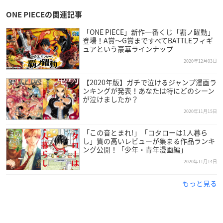
1. 2021年1月4日(月)より
特設サイト
内のリンクより受注受付を
ONE PIECEの関連記事
開始します。
2. お好きなキャラクターをお選びください（おひとりさま1キ
「ONE PIECE」新作一番くじ「覇ノ躍動」
登場！A賞〜G賞まですべてBATTLEフィギ
ャラクターにつき1着までとなります。生産数量の上限に達し
ュアという豪華ラインナップ
た場合は抽選となりますのでご了承くださいませ）。
2020年12月03日
3. 抽選結果の発表は2021年2⽉15⽇(⽉)となります。
4. 事前にいただいたアドレス宛に事務局より連絡いたします
【2020年版】ガチで泣けるジャンプ漫画ラ
（商品内容、サイズ、ご⼊⾦情報等）。
ンキングが発表！あなたは特にどのシーン
が泣けましたか？
5. 指定⼝座にご⼊⾦ください。
2020年11月15日
6. あなただけのウェディングドレスを制作いたします。
7. ご入金から約4ヶ⽉後にご指定の住所へお届けします。
「この音とまれ!」「コタローは1人暮ら
し」質の高いレビューが集まる作品ランキ
※全国のウェディングドレスショップ、結婚式場、ホテルで
ング公開！「少年・青年漫画編」
は、2020年1月から順次レンタルで取り扱いを行う予定となっ
2020年11月14日
ております。
もっと見る