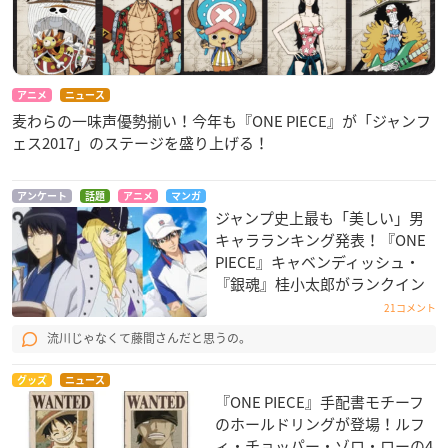
アニメ
ニュース
麦わらの一味声優勢揃い！今年も『ONE PIECE』が「ジャンフ
ェス2017」のステージを盛り上げる！
アンケート
話題
アニメ
マンガ
ジャンプ史上最も「美しい」男
キャラランキング発表！『ONE
PIECE』キャベンディッシュ・
『銀魂』桂小太郎がランクイン
21コメント
流川じゃなくて藤間さんだと思うの。
グッズ
ニュース
『ONE PIECE』手配書モチーフ
のホールドリングが登場！ルフ
ィ・チョッパー・ゾロ・ローの4