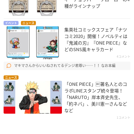
種がラインナップ
イベント
ニュース
集英社コミックスフェア「ナツ
コミ2020」開催！ノベルティは
『鬼滅の刃』『ONE PIECE』な
どのSNS風キャラカード
4コメント
マキマさんからいいねされてるデンジ君尊い……！！ なお本編
ニュース
「ONE PIECE」著名人とのコ
ラボLINEスタンプ続々登場！
「NARUTO」岸本斉史先生、
「約ネバ」、美川憲一さんなど
など
1コメント