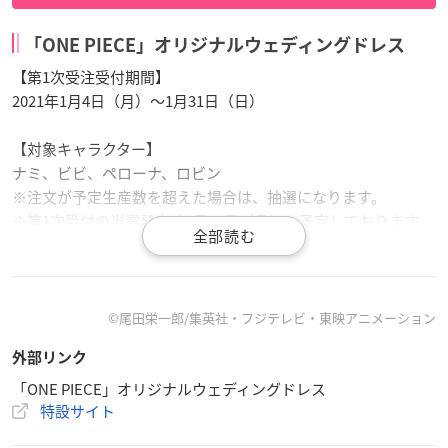
「ONE PIECE」オリジナルウェディングドレス
【第1次受注受付期間】
2021年1月4日（月）〜1月31日（日）
【対象キャラクター】
ナミ、ビビ、ペローナ、ロビン
※注文が予定生産数を超えた場合は、抽選になります。
※第1次受付の当選発表は2月15日（月）を予定しております。
※第2次受注受付期間・対象キャラクターについては未定です
【販売アイテム】
・ナミ：¥328,000（税抜）
©尾田栄一郎/集英社・フジテレビ・東映アニメーション
・ビビ：¥328,000（税抜）
外部リンク
・ペローナ：¥328,000（税抜）
・ロビン：¥338,000（税抜）
「ONE PIECE」オリジナルウェディングドレス
特設サイト
【購入方法】