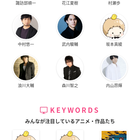
諏訪部順一
花江夏樹
村瀬歩
中村悠一
武内駿輔
坂本真綾
浪川大輔
森川智之
内山昂輝
KEYWORDS
みんなが注目しているアニメ・作品たち