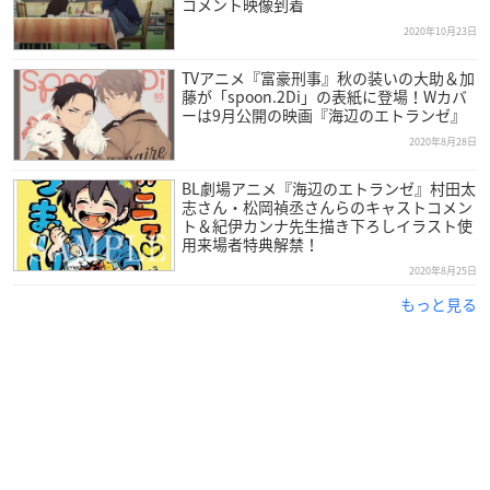
コメント映像到着
K6dtbCf
#海辺のエトランゼ
#紀伊カンナ
先生
pic.twitter.co
2020年10月23日
m/OHiW1mrP4K
— emo cafe (@emocafe_collabo)
November 20, 2020
TVアニメ『富豪刑事』秋の装いの大助＆加
藤が「spoon.2Di」の表紙に登場！Wカバ
ーは9月公開の映画『海辺のエトランゼ』
【✨🏝コラボ詳細🏝✨】
2020年8月28日
お待たせいたしました！
BL劇場アニメ『海辺のエトランゼ』村田太
クレープカフェ
#emocafe
にて12/8(火)～12/20(日)開催の
志さん・松岡禎丞さんらのキャストコメン
「
#海辺のエトランゼ
カフェ」の詳細が決定しました❣️
ト＆紀伊カンナ先生描き下ろしイラスト使
MENU/PRESENT/GOODSはこちら✨
用来場者特典解禁！
https://t.co/ueOK6dtb
Cf
#紀伊カンナ
先生描き下ろしがとってもかわいいです💕
2020年8月25日
ご予約は本日18時〜✨
pic.twitter.com/urMrSx4C7M
もっと見る
— emo cafe (@emocafe_collabo)
November 30, 2020