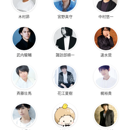
木村昴
宮野真守
中村悠一
武内駿輔
諏訪部順一
速水奨
斉藤壮馬
花江夏樹
梶裕貴