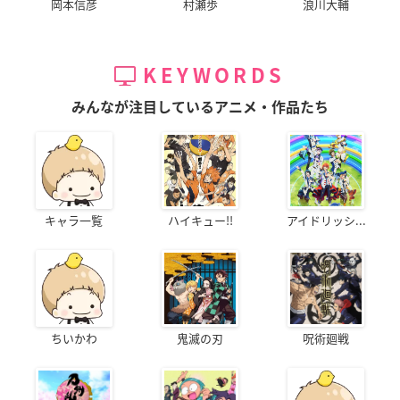
岡本信彦
村瀬歩
浪川大輔
KEYWORDS
みんなが注目しているアニメ・作品たち
キャラ一覧
ハイキュー!!
アイドリッシ...
ちいかわ
鬼滅の刃
呪術廻戦