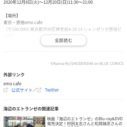
2020年12月8日(火)～12月20日(日)11:30～21:00
【場所】
東京・原宿emo cafe
（〒150-0001 東京都渋谷区神宮前4-28-14 シャンゼリゼ原宿ビ
ル2F）
【来店方法】
予約優先制
※予約は
こちら
から
©Kanna Kii/SHODENSHA on BLUE COMICS
外部リンク
emo cafe
公式サイト
／
Twitter
【📣NEWコラボ情報✨】
2020年12月8日(火)～12月20日(日)の間、
#emocafe
にて
海辺のエトランゼの関連記事
「
海辺のエトランゼ
カフェ
」の開催が決定しました👏⛱✨
気になるメニュー、特典、オリジナルグッズの情報は随時
映画『海辺のエトランゼ』のBlu-ray&DVD
発売決定！村田太志さんと松岡禎丞さんの
お知らせいたします！続報をお楽しみに🌟
https://t.co/ueO