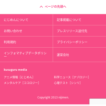
ページの先頭へ
にじめんについて
記事掲載について
お問い合わせ
プレスリリース送付先
利用規約
プライバシーポリシー
インフォマティブデータポリシ
運営会社
ー
kusuguru
media
アニメ情報［にじめん］
科学ニュース［ナゾロジー］
メンタルケア［ココロジー］
心理テスト［シンリ］
Copyright 2013 nijimen.