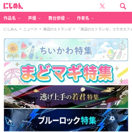
に
じ
め
ん
作品名
声優
舞台俳優
作者名
にじめん
>
ニュース
>
海辺のエトランゼ
> 「海辺のエトランゼ」コラボカフ