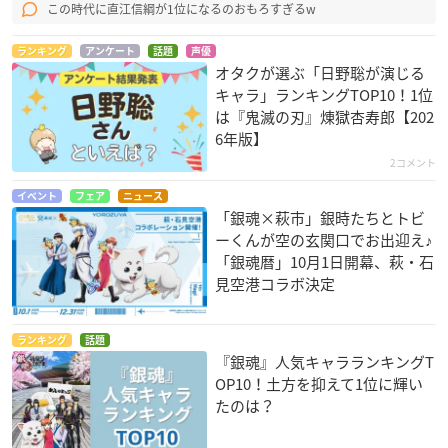
この時代に直江信綱が1位になるのおもろすぎるw
ランキング
アンケート
話題
声優
オタクが選ぶ「日野聡が演じる
キャラ」ランキングTOP10！1位
は『鬼滅の刃』煉󠄁獄杏寿郎【202
6年版】
2コメント
イベント
フェア
ニュース
「銀魂×萩市」銀時たちとトビ
ーくんが空の玄関口でお出迎え♪
「銀魂暦」10月1日開幕、萩・石
見空港コラボ決定
ランキング
話題
『銀魂』人気キャラランキングT
OP10！土方を抑えて1位に輝い
たのは？