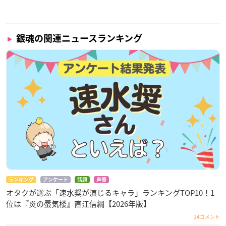
銀魂の関連ニュースランキング
ランキング
アンケート
話題
声優
オタクが選ぶ「速水奨が演じるキャラ」ランキングTOP10！1
位は『炎の蜃気楼』直江信綱【2026年版】
14コメント