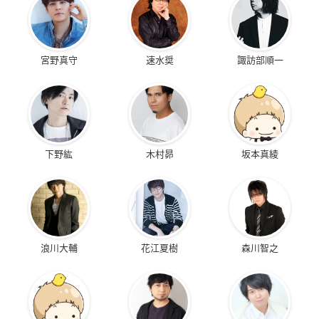
宮野真守
速水奨
諏訪部順一
下野紘
木村昴
坂本真綾
浪川大輔
花江夏樹
森川智之