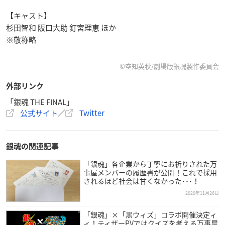
【キャスト】
杉田智和 阪口大助 釘宮理恵 ほか
※敬称略
©空知英秋/劇場版銀魂製作委員会
外部リンク
「銀魂 THE FINAL」
公式サイト
／
Twitter
銀魂の関連記事
「銀魂」各企業から丁寧にお祈りされた万
事屋メンバーの履歴書が公開！これで採用
されるほど社会は甘くなかった･･･！
2020年11月26日
「銀魂」×「黒ウィズ」コラボ開催決定ィ
ィ！ティザーPVではクイズを考える万事屋