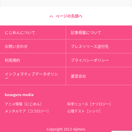
ページの先頭へ
にじめんについて
記事掲載について
お問い合わせ
プレスリリース送付先
利用規約
プライバシーポリシー
インフォマティブデータポリシ
運営会社
ー
kusuguru
media
アニメ情報［にじめん］
科学ニュース［ナゾロジー］
メンタルケア［ココロジー］
心理テスト［シンリ］
Copyright 2013 nijimen.