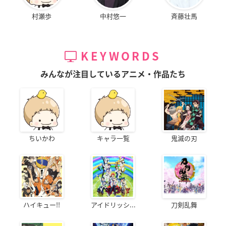
村瀬歩
中村悠一
斉藤壮馬
KEYWORDS
みんなが注目しているアニメ・作品たち
ちいかわ
キャラ一覧
鬼滅の刃
ハイキュー!!
アイドリッシ...
刀剣乱舞