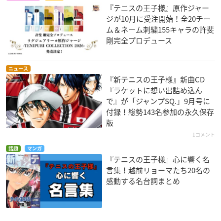
『テニスの王子様』原作ジャー
ジが10月に受注開始！全20チー
ム＆ネーム刺繍155キャラの許斐
剛完全プロデュース
ニュース
『新テニスの王子様』新曲CD
『ラケットに想い出詰め込ん
で』が「ジャンプSQ.」9月号に
付録！総勢143名参加の永久保存
版
1コメント
話題
マンガ
『テニスの王子様』心に響く名
言集！越前リョーマたち20名の
感動する名台詞まとめ