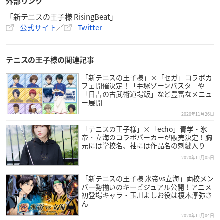
外部リンク
「新テニスの王子様 RisingBeat」
公式サイト
／
Twitter
テニスの王子様の関連記事
「新テニスの王子様」×「セガ」コラボカ
フェ開催決定！「手塚ゾーンパスタ」や
「日吉の古武術道場飯」など豊富なメニュ
ー展開
2020年11月26日
「テニスの王子様」×「echo」青学・氷
帝・立海のコラボパーカーが販売決定！胸
元には学校名、袖には作品名の刺繍入り
2020年11月05日
「新テニスの王子様 氷帝vs立海」両校メン
バー勢揃いのキービジュアル公開！アニメ
初登場キャラ・玉川よしお役は榎木淳弥さ
ん
2020年11月04日