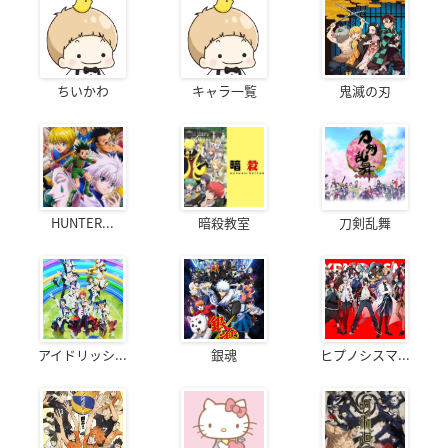
ちいかわ
キャラ一覧
鬼滅の刃
HUNTER...
暗殺教室
刀剣乱舞
アイドリッシ...
銀魂
ヒプノシスマ...