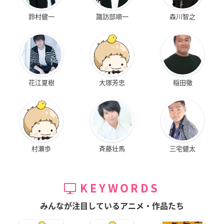
鈴村健一
諏訪部順一
森川智之
花江夏樹
大塚芳忠
稲田徹
村瀬歩
斉藤壮馬
三宅健太
KEYWORDS
みんなが注目しているアニメ・作品たち