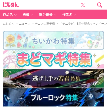
に
じ
め
ん
作品名
声優
舞台俳優
作者名
にじめん
>
ニュース
>
テニスの王子様
> 「テニラビ」3周年記念キャンペーン