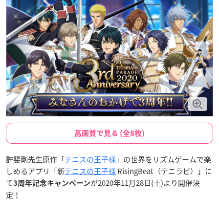
高画質で見る (全8枚)
許斐剛先生原作「
テニスの王子様
」の世界をリズムゲームで楽
しめるアプリ「新
テニスの王子様
RisingBeat（テニラビ）」に
て
が2020年11月28日(土)より開催決
3周年記念キャンペーン
定！