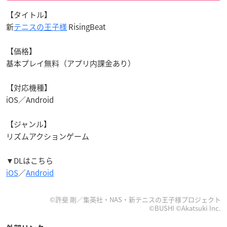
【タイトル】
新
テニスの王子様
RisingBeat
【価格】
基本プレイ無料（アプリ内課金あり）
【対応機種】
iOS／Android
【ジャンル】
リズムアクションゲーム
▼DLはこちら
iOS
／
Android
©許斐 剛／集英社・NAS・新テニスの王子様プロジェクト
©BUSHI ©Akatsuki Inc.