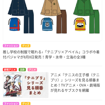
ファッション
グッズ
推し学校の制服で眠れる♪「テニプリ×アベイル」コラボ巾着
付パジャマが8月8日発売！青学・氷帝・立海の全3種
劇場アニメ
話題
アニメ
アニメ『テニスの王子様（テニ
プリ）』シリーズを見る順番ま
とめ！TVアニメ・OVA・劇場版
が見れるサブスクを網羅
ファッション
グッズ