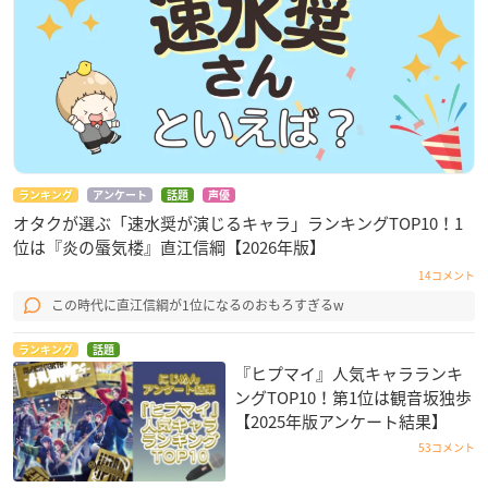
ランキング
アンケート
話題
声優
オタクが選ぶ「速水奨が演じるキャラ」ランキングTOP10！1
位は『炎の蜃気楼』直江信綱【2026年版】
14コメント
この時代に直江信綱が1位になるのおもろすぎるw
ランキング
話題
『ヒプマイ』人気キャラランキ
ングTOP10！第1位は観音坂独歩
【2025年版アンケート結果】
53コメント