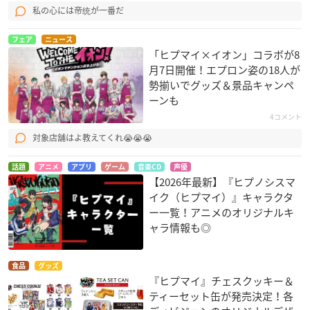
私の心には帝统が一番だ
フェア
ニュース
「ヒプマイ×イオン」コラボが8
月7日開催！エプロン姿の18人が
勢揃いでグッズ＆景品キャンペ
ーンも
4コメント
対象店舗はよ教えてくれ😭😭😭
話題
アニメ
アプリ
ゲーム
音楽CD
声優
【2026年最新】『ヒプノシスマ
イク（ヒプマイ）』キャラクタ
ー一覧！アニメのオリジナルキ
ャラ情報も◎
食品
グッズ
『ヒプマイ』チェスクッキー＆
ティーセット缶が発売決定！各