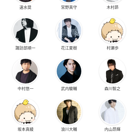
速水奨
宮野真守
木村昴
諏訪部順一
花江夏樹
村瀬歩
中村悠一
武内駿輔
森川智之
坂本真綾
浪川大輔
内山昂輝