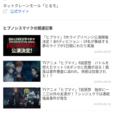
ネットクレーンモール「とるモ」
公式サイト
ヒプノシスマイクの関連記事
「ヒプマイ」5thライブリベンジ公演開催
決定！全6ディビジョン・18名が集結する
夢のライブが2日間にわたり実施
2020年11月24日
TVアニメ「ヒプマイ」8話感想 バトルを
控えたマットリ&ポッセに危機が迫る！銃
兎は事件捜査に追われ、帝統は拉致され
た！？
2020年11月24日
TVアニメ「ヒプマイ」7話感想 独歩に一
二三以外の友達が！？シンジュクでは連続
強盗事件が発生
2020年11月17日