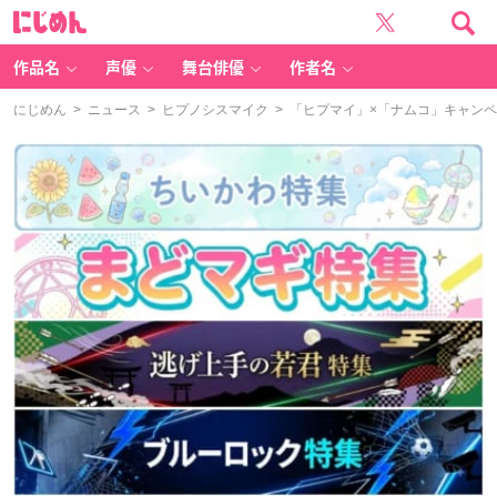
に
じ
め
ん
作品名
声優
舞台俳優
作者名
にじめん
>
ニュース
>
ヒプノシスマイク
> 「ヒプマイ」×「ナムコ」キャン