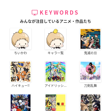
KEYWORDS
みんなが注目しているアニメ・作品たち
ちいかわ
キャラ一覧
鬼滅の刃
ハイキュー!!
アイドリッシ...
刀剣乱舞