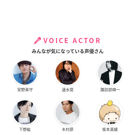
VOICE ACTOR
みんなが気になっている声優さん
宮野真守
速水奨
諏訪部順一
下野紘
木村昴
坂本真綾