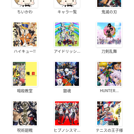
ちいかわ
キャラ一覧
鬼滅の刃
ハイキュー!!
アイドリッシ...
刀剣乱舞
暗殺教室
銀魂
HUNTER...
呪術廻戦
ヒプノシスマ...
テニスの王子様