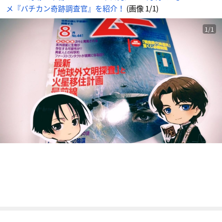
ニ
メ『バチカン奇跡調査官』を紹介！
(画像 1/1)
メ
情
報
サ
イ
1/1
ト
に
じ
め
ん