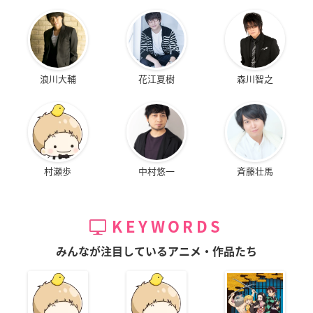
浪川大輔
花江夏樹
森川智之
村瀬歩
中村悠一
斉藤壮馬
KEYWORDS
みんなが注目しているアニメ・作品たち