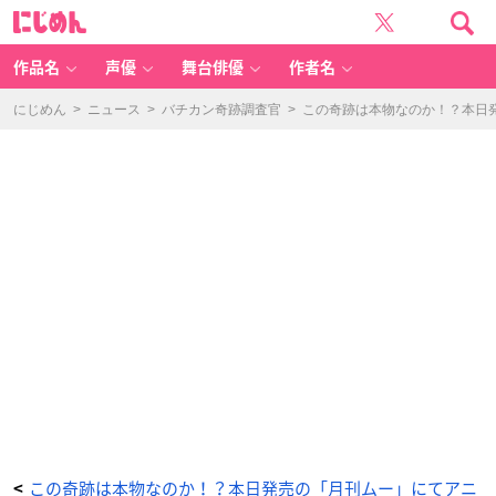
こ
に
の
じ
奇
め
跡
ん
は
本
作品名
声優
舞台俳優
作者名
物
な
の
か！？
にじめん
>
ニュース
>
バチカン奇跡調査官
>
この奇跡は本物なのか！？本日
本
日
発
売
の
「月
刊
ム
ー」
に
て
ア
ニ
メ
『バ
チ
カ
ン
奇
跡
調
査
官』
を
紹
介！
_
1
番
目
の
画
像
-
この奇跡は本物なのか！？本日発売の「月刊ムー」にてアニ
<
ア