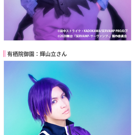
有栖院御園：輝山立さん