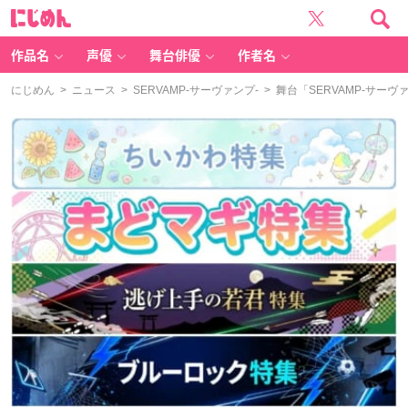
に
じ
め
ん
作品名
声優
舞台俳優
作者名
にじめん
>
ニュース
>
SERVAMP‐サーヴァンプ‐
> 舞台「SERVAMP-サー