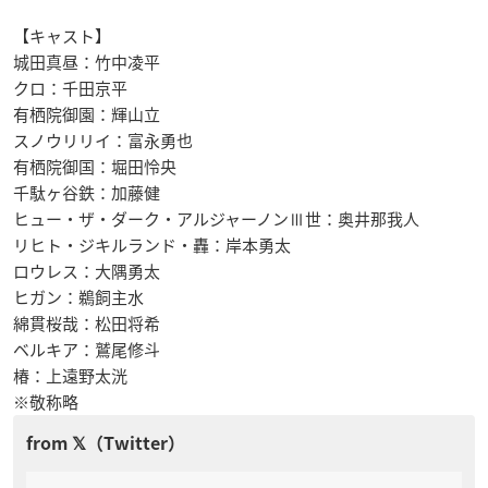
【キャスト】
城田真昼：竹中凌平
クロ：千田京平
有栖院御園：輝山立
スノウリリイ：富永勇也
有栖院御国：堀田怜央
千駄ヶ谷鉄：加藤健
ヒュー・ザ・ダーク・アルジャーノンⅢ世：奥井那我人
リヒト・ジキルランド・轟：岸本勇太
ロウレス：大隅勇太
ヒガン：鵜飼主水
綿貫桜哉：松田将希
ベルキア：鷲尾修斗
椿：上遠野太洸
※敬称略