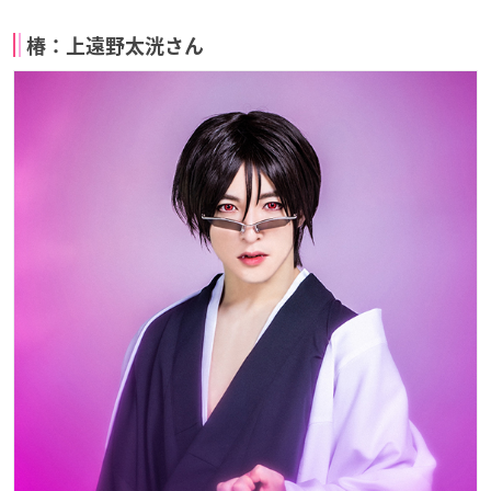
椿：上遠野太洸さん