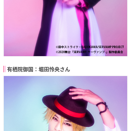
有栖院御国：堀田怜央さん