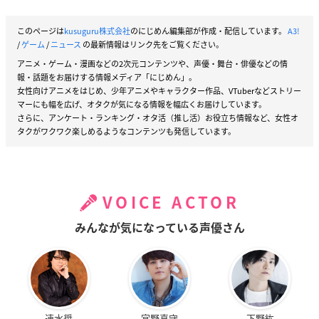
このページは
kusuguru株式会社
のにじめん編集部が作成・配信しています。
A3!
/
ゲーム
/
ニュース
の最新情報はリンク先をご覧ください。
アニメ・ゲーム・漫画などの2次元コンテンツや、声優・舞台・俳優などの情
報・話題をお届けする情報メディア「にじめん」。
女性向けアニメをはじめ、少年アニメやキャラクター作品、VTuberなどストリー
マーにも幅を広げ、オタクが気になる情報を幅広くお届けしています。
さらに、アンケート・ランキング・オタ活（推し活）お役立ち情報など、女性オ
タクがワクワク楽しめるようなコンテンツも発信しています。
VOICE ACTOR
みんなが気になっている声優さん
速水奨
宮野真守
下野紘