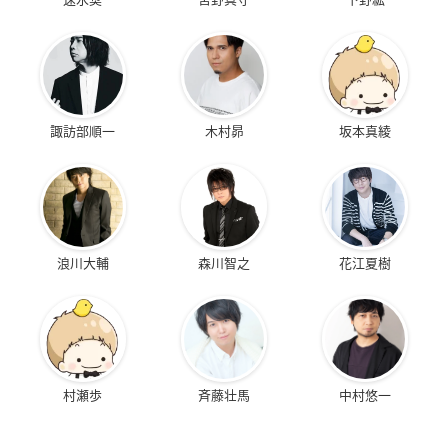
諏訪部順一
木村昴
坂本真綾
浪川大輔
森川智之
花江夏樹
村瀬歩
斉藤壮馬
中村悠一