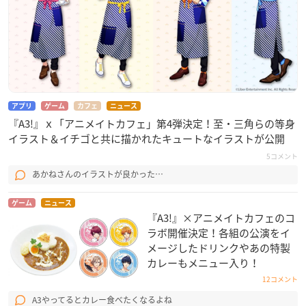
アプリ
ゲーム
カフェ
ニュース
『A3!』ｘ「アニメイトカフェ」第4弾決定！至・三角らの等身
イラスト＆イチゴと共に描かれたキュートなイラストが公開
5コメント
あかねさんのイラストが良かった…
ゲーム
ニュース
『A3!』×アニメイトカフェのコ
ラボ開催決定！各組の公演をイ
メージしたドリンクやあの特製
カレーもメニュー入り！
12コメント
A3やってるとカレー食べたくなるよね