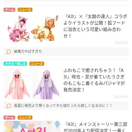
ゲーム
ニュース
『A3!』×『太鼓の達人』コラボ
よりイラストが公開！狐フード
に浴衣という可愛い組み合わ
せ！
5コメント
破壊力やばすぎた
オタ活・推し活
ニュース
ふわもこで癒されちゃう！『A
3!』咲也・至が着ていたうさぎ
のもこもこ着ぐるみパジャマが
発売決定！
6コメント
真夏に発売より寒くなってきた頃だったら欲しくなるのに！！
ゲーム
ニュース
『A3!』メインストーリー第三部
が2020年より配信決定！一番く