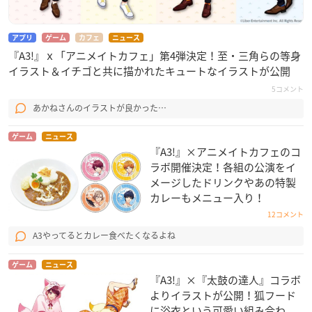
アプリ
ゲーム
カフェ
ニュース
『A3!』ｘ「アニメイトカフェ」第4弾決定！至・三角らの等身
イラスト＆イチゴと共に描かれたキュートなイラストが公開
5コメント
あかねさんのイラストが良かった…
ゲーム
ニュース
『A3!』×アニメイトカフェのコ
ラボ開催決定！各組の公演をイ
メージしたドリンクやあの特製
カレーもメニュー入り！
12コメント
A3やってるとカレー食べたくなるよね
ゲーム
ニュース
『A3!』×『太鼓の達人』コラボ
よりイラストが公開！狐フード
に浴衣という可愛い組み合わ