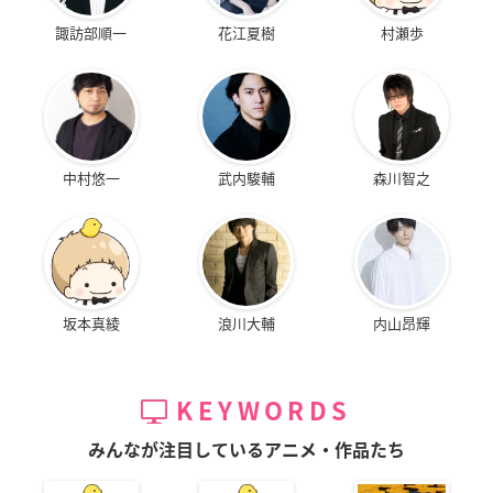
諏訪部順一
花江夏樹
村瀬歩
中村悠一
武内駿輔
森川智之
坂本真綾
浪川大輔
内山昂輝
KEYWORDS
みんなが注目しているアニメ・作品たち