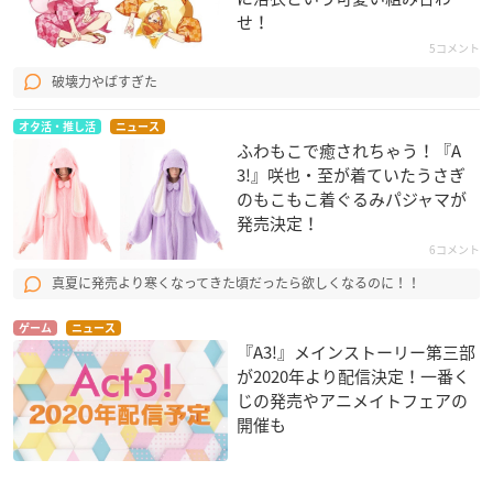
せ！
5コメント
破壊力やばすぎた
オタ活・推し活
ニュース
ふわもこで癒されちゃう！『A
3!』咲也・至が着ていたうさぎ
のもこもこ着ぐるみパジャマが
発売決定！
6コメント
真夏に発売より寒くなってきた頃だったら欲しくなるのに！！
ゲーム
ニュース
『A3!』メインストーリー第三部
が2020年より配信決定！一番く
じの発売やアニメイトフェアの
開催も