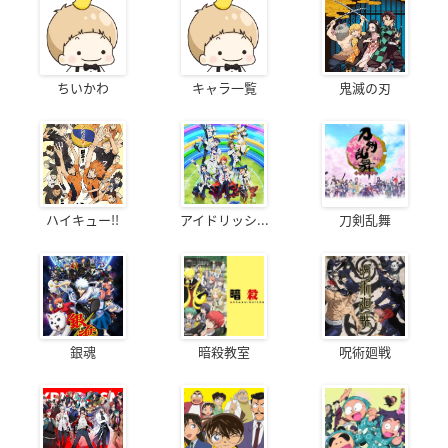
ちいかわ
キャラ一覧
鬼滅の刃
ハイキュー!!
アイドリッシ...
刀剣乱舞
銀魂
暗殺教室
呪術廻戦