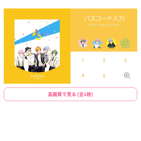
高画質で見る (全1枚)