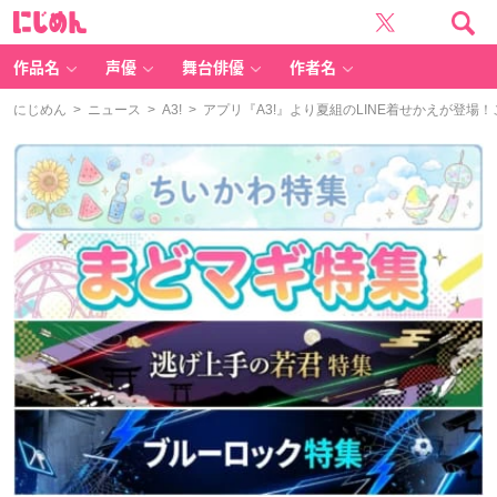
に
じ
め
ん
作品名
声優
舞台俳優
作者名
にじめん
>
ニュース
>
A3!
> アプリ『A3!』より夏組のLINE着せかえが登