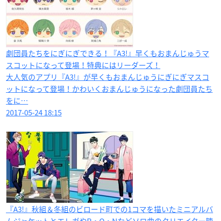
劇団員たちをにぎにぎできる！『A3!』早くもおまんじゅうマ
スコットになって登場！特典にはリーダーズ！
大人気のアプリ『A3!』が早くもおまんじゅうにぎにぎマスコ
ットになって登場！かわいくおまんじゅうになった劇団員たち
をに…
2017-05-24 18:15
『A3!』秋組＆冬組のビロード町での1コマを描いたミニアルバ