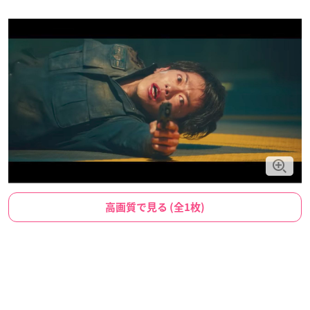
高画質で見る (全1枚)