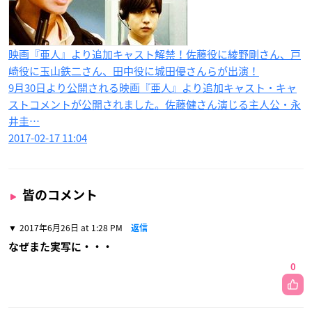
映画『亜人』より追加キャスト解禁！佐藤役に綾野剛さん、​戸
崎役に玉山鉄二さん、​田中役に城田優さんらが出演！
9月30日より公開される映画『亜人』より追加キャスト・キャ
ストコメントが公開されました。佐藤健さん演じる主人公・永
井圭…
2017-02-17 11:04
皆のコメント
2017年6月26日 at 1:28 PM
返信
なぜまた実写に・・・
0