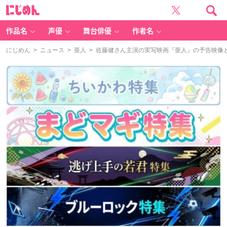
に
じ
め
ん
作品名
声優
舞台俳優
作者名
にじめん
>
ニュース
>
亜人
> 佐藤健さん主演の実写映画『亜人』の予告映像