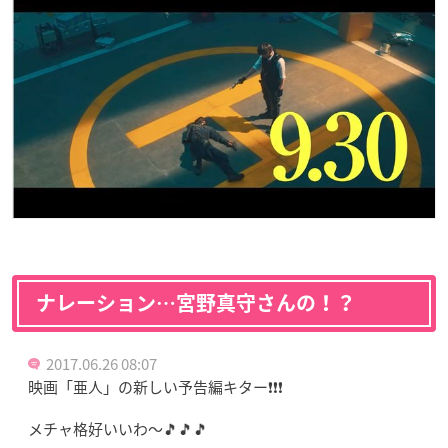
ナレーション…宮野真守さんの！？
2017.06.26 08:07
映画「亜人」の新しい予告編キター❗❗❗
メチャ格好いいわ～🎵🎵🎵