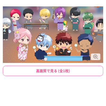
高画質で見る (全1枚)