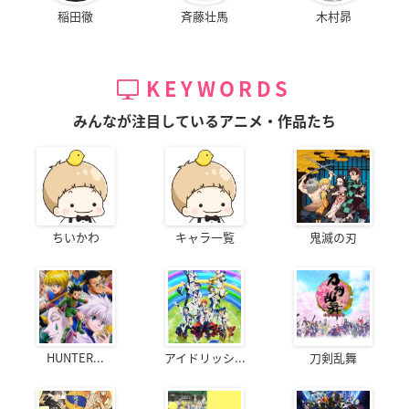
稲田徹
斉藤壮馬
木村昴
KEYWORDS
みんなが注目しているアニメ・作品たち
ちいかわ
キャラ一覧
鬼滅の刃
HUNTER...
アイドリッシ...
刀剣乱舞