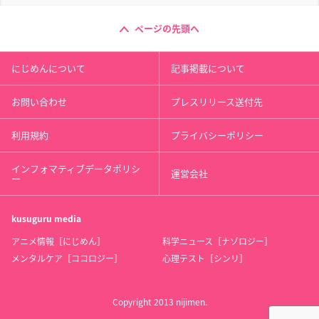
ページの先頭へ
にじめんについて
記事掲載について
お問い合わせ
プレスリリース送付先
利用規約
プライバシーポリシー
インフォマティブデータポリシ
運営会社
ー
kusuguru
media
アニメ情報［にじめん］
科学ニュース［ナゾロジー］
メンタルケア［ココロジー］
心理テスト［シンリ］
Copyright 2013 nijimen.