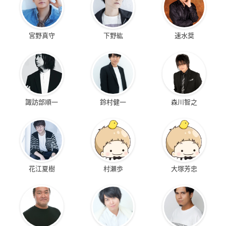
宮野真守
下野紘
速水奨
諏訪部順一
鈴村健一
森川智之
花江夏樹
村瀬歩
大塚芳忠