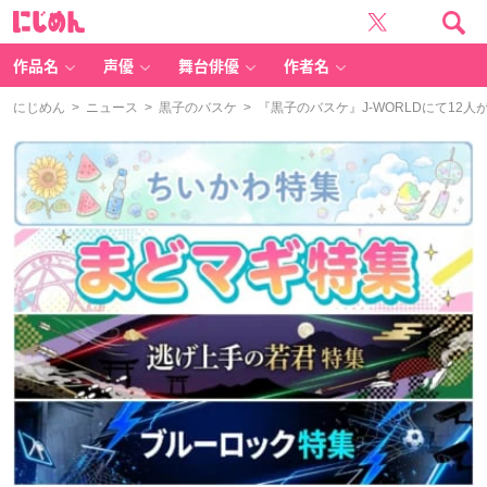
に
じ
め
ん
作品名
声優
舞台俳優
作者名
にじめん
>
ニュース
>
黒子のバスケ
> 『黒子のバスケ』J-WORLD​にて1