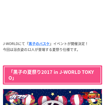
J-WORLDにて
イベントが開催決定！
『
黒子のバスケ
』
今回は浴衣姿の12人が登場する夏祭り仕様です。
「黒子の夏祭り2017 in J-WORLD TOKY
O」