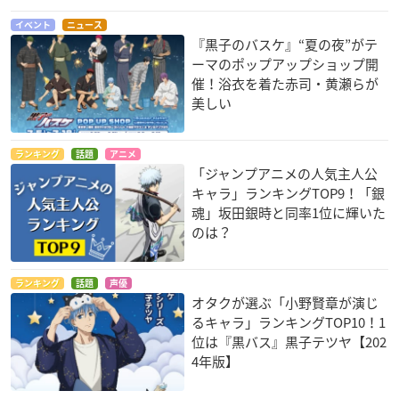
イベント
ニュース
『黒子のバスケ』“夏の夜”がテ
ーマのポップアップショップ開
催！浴衣を着た赤司・黄瀬らが
美しい
ランキング
話題
アニメ
「ジャンプアニメの人気主人公
キャラ」ランキングTOP9！「銀
魂」坂田銀時と同率1位に輝いた
のは？
ランキング
話題
声優
オタクが選ぶ「小野賢章が演じ
るキャラ」ランキングTOP10！1
位は『黒バス』黒子テツヤ【202
4年版】