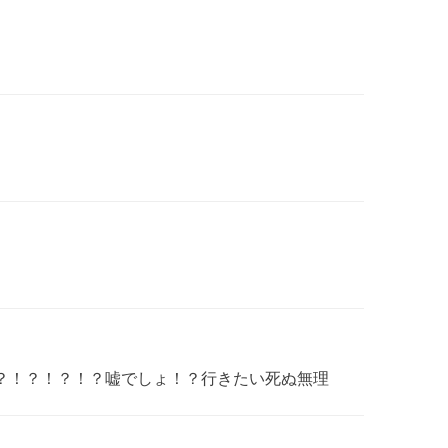
？！？！？！？嘘でしょ！？行きたい死ぬ無理