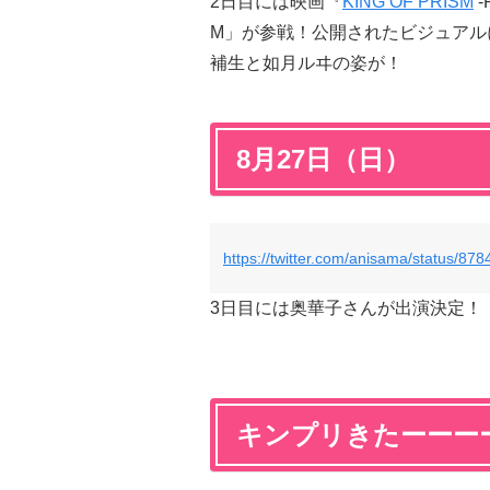
2日目には映画『
KING OF PRISM
-
M」が参戦！公開されたビジュアル
補生と如月ルヰの姿が！
8月27日（日）
https://twitter.com/anisama/status/8
3日目には奥華子さんが出演決定！
キンプリきたーーー