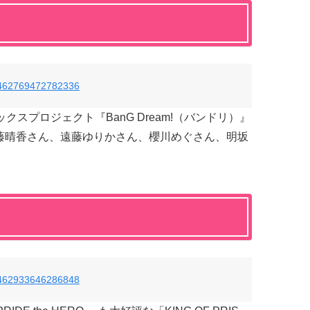
78462769472782336
スプロジェクト『BanG Dream!（バンドリ）』
、工藤晴香さん、遠藤ゆりかさん、櫻川めぐさん、明坂
78462933646286848