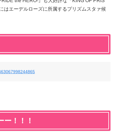
PRIDE the HERO-』も大好評な「KING OF PRIS
にはエーデルローズに所属するプリズムスタァ候
78463067998244865
ーー！！！