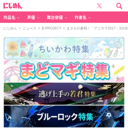
に
じ
め
ん
作品名
声優
舞台俳優
作者名
にじめん
>
ニュース
>
B-PROJECT
> まさかの参戦！「アニサマ2017」3日目に