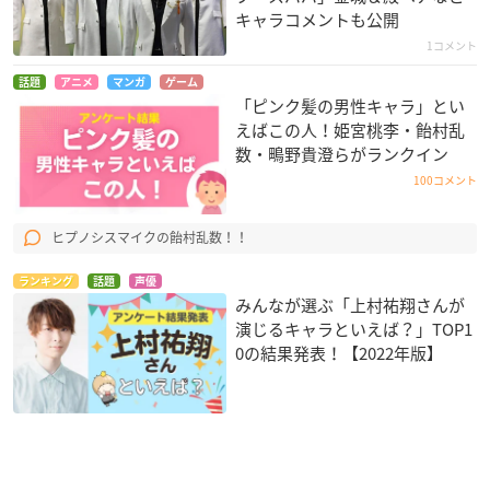
キャラコメントも公開
1コメント
話題
アニメ
マンガ
ゲーム
「ピンク髪の男性キャラ」とい
えばこの人！姫宮桃李・飴村乱
数・鴫野貴澄らがランクイン
100コメント
ヒプノシスマイクの飴村乱数！！
ランキング
話題
声優
みんなが選ぶ「上村祐翔さんが
演じるキャラといえば？」TOP1
0の結果発表！【2022年版】