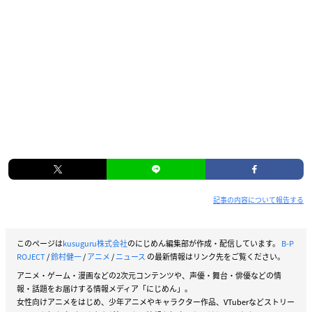
記事の内容について報告する
このページは
kusuguru株式会社
のにじめん編集部が作成・配信しています。
B-P
ROJECT
/
鈴村健一
/
アニメ
/
ニュース
の最新情報はリンク先をご覧ください。
アニメ・ゲーム・漫画などの2次元コンテンツや、声優・舞台・俳優などの情
報・話題をお届けする情報メディア「にじめん」。
女性向けアニメをはじめ、少年アニメやキャラクター作品、VTuberなどストリー