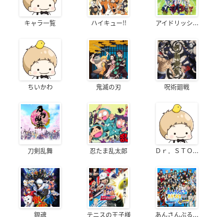
キャラ一覧
ハイキュー!!
アイドリッシ...
ちいかわ
鬼滅の刃
呪術廻戦
刀剣乱舞
忍たま乱太郎
Ｄｒ．ＳＴＯ...
銀魂
テニスの王子様
あんさんぶる...