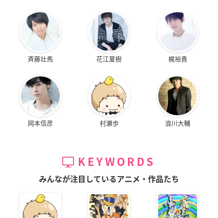
斉藤壮馬
花江夏樹
梶裕貴
岡本信彦
村瀬歩
浪川大輔
KEYWORDS
みんなが注目しているアニメ・作品たち