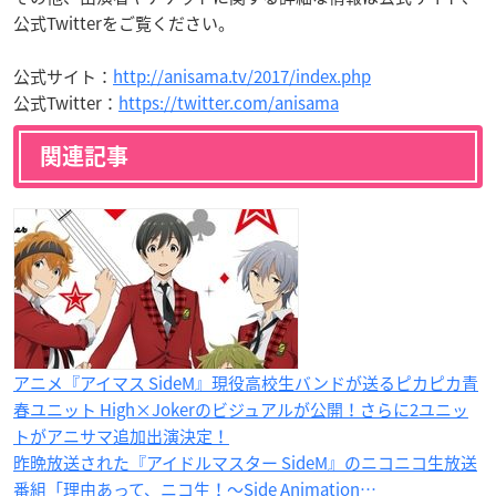
公式Twitterをご覧ください。
公式サイト：
http://anisama.tv/2017/index.php
公式Twitter：
https://twitter.com/anisama
関連記事
アニメ『アイマス SideM』現役高校生バンドが送るピカピカ青
春ユニット High×Jokerのビジュアルが公開！さらに2ユニッ
トがアニサマ追加出演決定！
昨晩放送された『アイドルマスター SideM』のニコニコ生放送
番組「理由あって、ニコ生！～Side Animation…