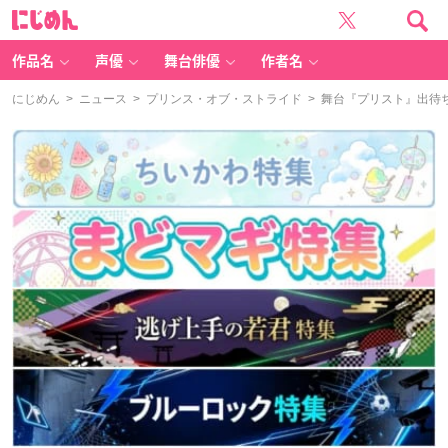
に
じ
め
ん
作品名
声優
舞台俳優
作者名
にじめん
>
ニュース
>
プリンス・オブ・ストライド
> 舞台『プリスト』出待