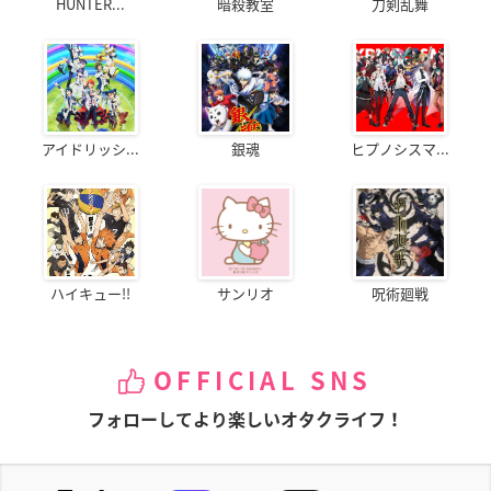
HUNTER...
暗殺教室
刀剣乱舞
アイドリッシ...
銀魂
ヒプノシスマ...
ハイキュー!!
サンリオ
呪術廻戦
OFFICIAL SNS
フォローしてより楽しいオタクライフ！