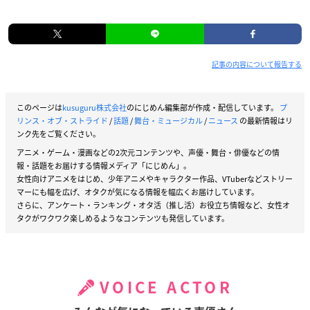
記事の内容について報告する
このページは
kusuguru株式会社
のにじめん編集部が作成・配信しています。
プ
リンス・オブ・ストライド
/
話題
/
舞台・ミュージカル
/
ニュース
の最新情報はリ
ンク先をご覧ください。
アニメ・ゲーム・漫画などの2次元コンテンツや、声優・舞台・俳優などの情
報・話題をお届けする情報メディア「にじめん」。
女性向けアニメをはじめ、少年アニメやキャラクター作品、VTuberなどストリー
マーにも幅を広げ、オタクが気になる情報を幅広くお届けしています。
さらに、アンケート・ランキング・オタ活（推し活）お役立ち情報など、女性オ
タクがワクワク楽しめるようなコンテンツも発信しています。
VOICE ACTOR