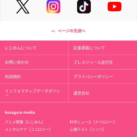
ページの先頭へ
にじめんについて
記事掲載について
お問い合わせ
プレスリリース送付先
利用規約
プライバシーポリシー
インフォマティブデータポリシ
運営会社
ー
kusuguru
media
アニメ情報［にじめん］
科学ニュース［ナゾロジー］
メンタルケア［ココロジー］
心理テスト［シンリ］