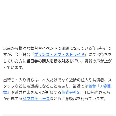
以前から様々な舞台やイベントで問題になっている“出待ち”で
すが、今回舞台
にて出待ちを
『
プリンス・オブ・ストライド
』
していた方に
を行い、賞賛の声が上が
当日券の購入を断る対応
っています。
出待ち・入り待ちは、本人だけでなく近隣の住人や共演者、ス
タッフなどにも迷惑になることもあり、最近では
舞台『刀剣乱
舞』
や蒼井翔太さんらが所属する
株式会社S
、江口拓也さんら
が所属する
81プロデュース
なども注意喚起を行っています。