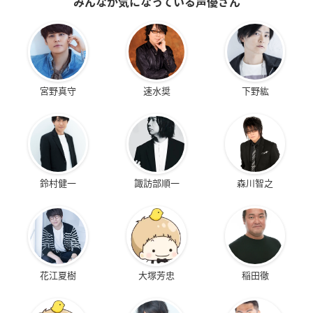
みんなが気になっている声優さん
宮野真守
速水奨
下野紘
鈴村健一
諏訪部順一
森川智之
花江夏樹
大塚芳忠
稲田徹