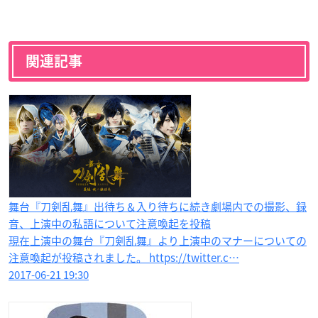
関連記事
舞台『刀剣乱舞』出待ち＆入り待ちに続き劇場内での​撮影、録
音、上演中の私語について注意喚起を投稿
現在上演中の舞台『刀剣乱舞』より上演中のマナーについての
注意喚起が投稿されました。 https://twitter.c…
2017-06-21 19:30