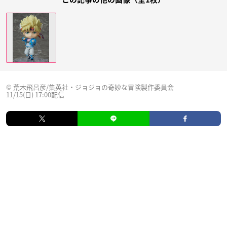
© 荒木飛呂彦/集英社・ジョジョの奇妙な冒険製作委員会
11/15(日) 17:00配信