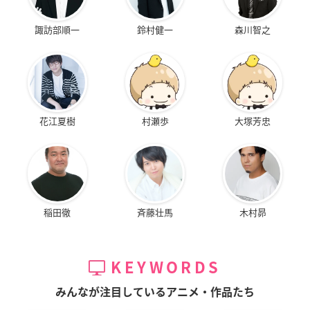
諏訪部順一
鈴村健一
森川智之
花江夏樹
村瀬歩
大塚芳忠
稲田徹
斉藤壮馬
木村昴
KEYWORDS
みんなが注目しているアニメ・作品たち