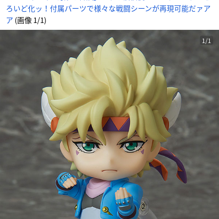
現
ろいど化ッ！付属パーツで様々な戦闘シーンが再現可能だァア
可
能
だ
ア
(画像 1/1)
ァ
ア
ア
_
1/1
1
番
目
の
画
像
-
ア
ニ
メ
情
報
サ
イ
ト
に
じ
め
ん