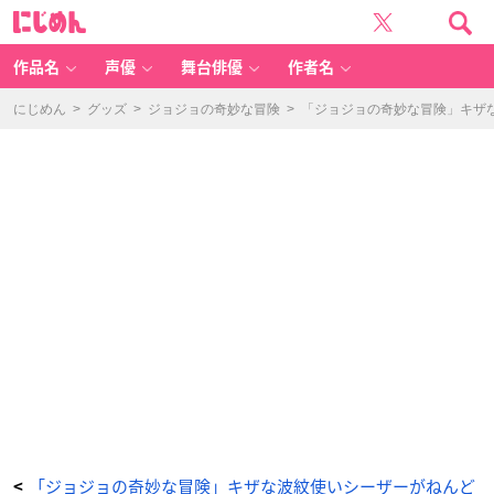
「ジ
に
ョ
じ
ジ
め
ョ
ん
の
奇
作品名
声優
舞台俳優
作者名
妙
な
冒
険」
にじめん
>
グッズ
>
ジョジョの奇妙な冒険
>
「ジョジョの奇妙な冒険」キザ
キ
ザ
な
波
紋
使
い
シ
ー
ザ
ー
が
ね
ん
ど
ろ
い
ど
化
ッ！
付
属
パ
ー
ツ
で
様々
な
戦
闘
シ
ー
ン
が
「ジョジョの奇妙な冒険」キザな波紋使いシーザーがねんど
<
再