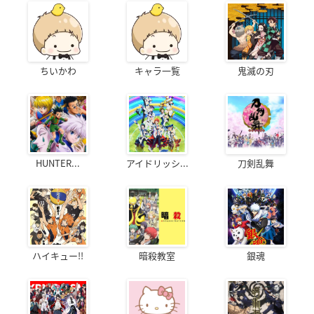
ちいかわ
キャラ一覧
鬼滅の刃
HUNTER...
アイドリッシ...
刀剣乱舞
ハイキュー!!
暗殺教室
銀魂