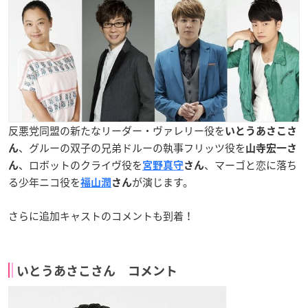
反悪党同盟の新たなリーダー・ヴァレリー役を
いとうあさこさ
、グルーの双子の兄弟ドルーの執事フリッツ役を
ん
山寺宏一さ
、ロボットのクライヴ役を
、マーゴと恋に落ち
ん
宮野真守
さん
る少年ニコ役を
が演じます。
福山潤
さん
さらに追加キャストのコメントも到着！
いとうあさこさん コメント