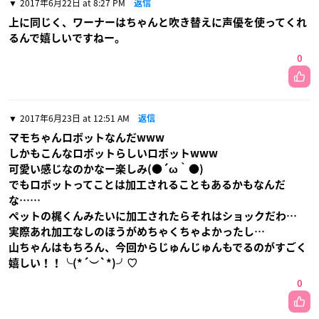
2017年6月22日 at 8:27 PM
返信
上に同じく、ワーナーはちゃんと吹き替えに声優を使ってくれ
るんで嬉しいですねー。
0
2017年6月23日 at 12:51 AM
返信
マモちゃんロボットなんだwww
しかもこんなロボットらしいロボットwww
可愛い感じなのかなー楽しみ(●´ω｀●)
でもロボットってことは加工されることもあるかもなんだ
な……
ペットの梶くんみたいに加工されたらそれはショックだわ…
実際あれ加工なしのほうがめちゃくちゃよかったし…
山ちゃんはもちろん、今回からじゅんじゅんもでるのがすごく
嬉しい！！╰(*´︶`*)╯♡
0