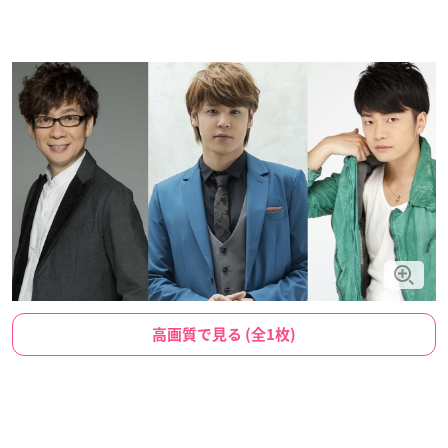
高画質で見る (全1枚)