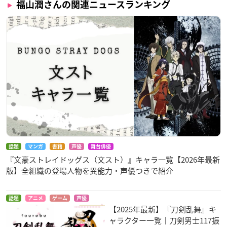
福山潤さんの関連ニュースランキング
話題
マンガ
書籍
声優
舞台俳優
『文豪ストレイドッグス（文スト）』キャラ一覧【2026年最新
版】全組織の登場人物を異能力・声優つきで紹介
話題
アニメ
ゲーム
声優
【2025年最新】『刀剣乱舞』キ
ャラクター一覧｜刀剣男士117振