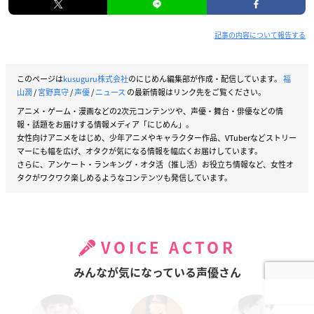
記事の内容について報告する
このページは
kusuguru株式会社
のにじめん編集部が作成・配信しています。
福
山潤
/
宮野真守
/
声優
/
ニュース
の最新情報はリンク先をご覧ください。
アニメ・ゲーム・漫画などの2次元コンテンツや、声優・舞台・俳優などの情
報・話題をお届けする情報メディア「にじめん」。
女性向けアニメをはじめ、少年アニメやキャラクター作品、VTuberなどストリー
マーにも幅を広げ、オタクが気になる情報を幅広くお届けしています。
さらに、アンケート・ランキング・オタ活（推し活）お役立ち情報など、女性オ
タクがワクワク楽しめるようなコンテンツも発信しています。
VOICE ACTOR
みんなが気になっている声優さん