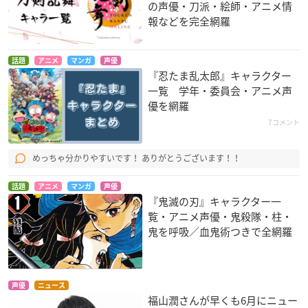
の声優・刀派・絵師・アニメ情
報などを完全網羅
話題
アニメ
マンガ
声優
『忍たま乱太郎』キャラクター
一覧 学年・委員会・アニメ声
優を網羅
7コメント
めっちゃ分かりやすいです！ ありがとうございます！！
話題
アニメ
マンガ
声優
『鬼滅の刃』キャラクター一
覧・アニメ声優・鬼殺隊・柱・
鬼を呼吸／血鬼術つきで全網羅
声優
ニュース
福山潤さんが早くも6月にニュー