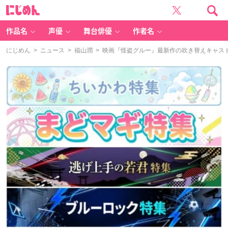
に
じ
め
ん
作品名
声優
舞台俳優
作者名
にじめん
>
ニュース
>
福山潤
> 映画『怪盗グルー』最新作の吹き替えキャス