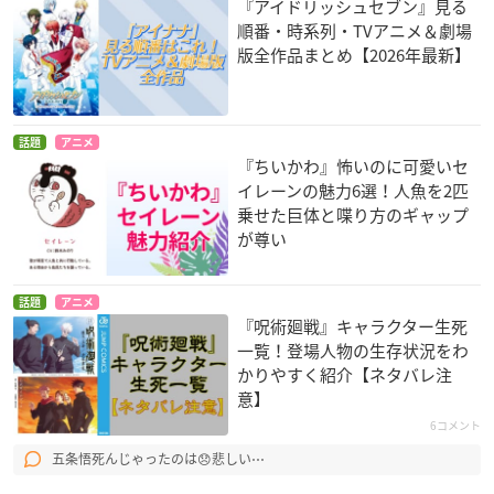
『アイドリッシュセブン』見る
順番・時系列・TVアニメ＆劇場
版全作品まとめ【2026年最新】
話題
アニメ
『ちいかわ』怖いのに可愛いセ
イレーンの魅力6選！人魚を2匹
乗せた巨体と喋り方のギャップ
が尊い
話題
アニメ
『呪術廻戦』キャラクター生死
一覧！登場人物の生存状況をわ
かりやすく紹介【ネタバレ注
意】
6コメント
五条悟死んじゃったのは😞悲しい⋯