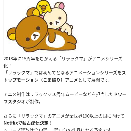
2018年に15周年をむかえる「リラックマ」がアニメシリーズ
化！
「リラックマ」では初めてとなるアニメーションシリーズを
ス
として展開です。
トップモーション（こま撮り）アニメ
アニメ制作はリラックマ10周年ムービー
などを担当した
ドワー
が制作。
フスタジオ
さらに「リラックマ」のアニメが全世界190以上の国に向けて
！
Netflixで独占配信
決定
シリーズ話数は全13話、1話11分の作品になる予定です。