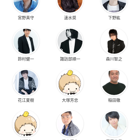
宮野真守
速水奨
下野紘
鈴村健一
諏訪部順一
森川智之
花江夏樹
大塚芳忠
稲田徹