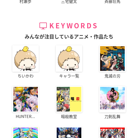
村瀬歩
三宅健太
斉藤壮馬
KEYWORDS
みんなが注目しているアニメ・作品たち
ちいかわ
キャラ一覧
鬼滅の刃
HUNTER...
暗殺教室
刀剣乱舞