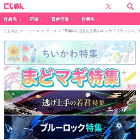
に
じ
め
ん
作品名
声優
舞台俳優
作者名
にじめん
>
ニュース
>
アニメ
> 15周年を迎える人気のキャラ「リラックマ」