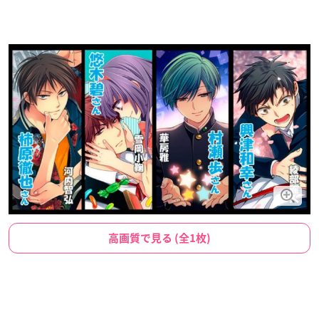
高画質で見る (全1枚)