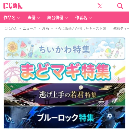
に
じ
め
ん
作品名
声優
舞台俳優
作者名
にじめん
>
ニュース
>
漫画
> さらに豪華さが増したキャスト陣！『俺様ティ