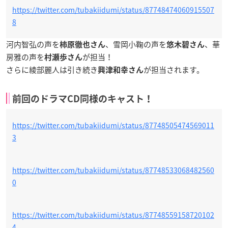
https://twitter.com/tubakiidumi/status/87748474060915507
8
河内智弘の声を
、雪岡小鞠の声を
、華
柿原徹也さん
悠木碧さん
房雅の声を
が担当！
村瀬歩さん
さらに綾部麗人は引き続き
が担当されます。
興津和幸さん
前回のドラマCD同様のキャスト！
https://twitter.com/tubakiidumi/status/87748505474569011
3
https://twitter.com/tubakiidumi/status/87748533068482560
0
https://twitter.com/tubakiidumi/status/87748559158720102
4