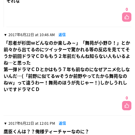
それな
0
2017年6月22日 at 10:46 AM
返信
「忍者が杉田ｗどんなのか楽しみ～」「舞苑が小野Ｄ！」とか
前々から出てるのにツイッターで驚かれる等の反応を見ててそ
うか前回ドラマＣＤももう２年前だもんね知らない人もいるよ
ね…と思った
第一弾ドラマＣＤとかはもう７年も前なのになぜアニメ化しな
いんだ…(「前野に似てるｗそうか前野やってたから舞苑なの
ねｗ」って違うわー！舞苑のほうが先じゃー！)しかしうれし
いですドラマＣＤ
0
2017年6月22日 at 12:01 PM
返信
鷹臣くんは？？俺様ティーチャーなのに？