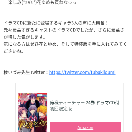
楽しみ(*≧∀≦*)花ゆめも買わなっっ
ドラマCDに新たに登場するキャラ3人の声に大興奮！
元々豪華すぎるキャストのドラマCDでしたが、さらに豪華さ
が増した気がします。
気になる方はぜひ花とゆめ、そして特装版を手に入れてみてく
ださいね。
椿いづみ先生Twitter：
https://twitter.com/tubakiidumi
俺様ティーチャー 24巻 ドラマCD付
初回限定版
Amazon