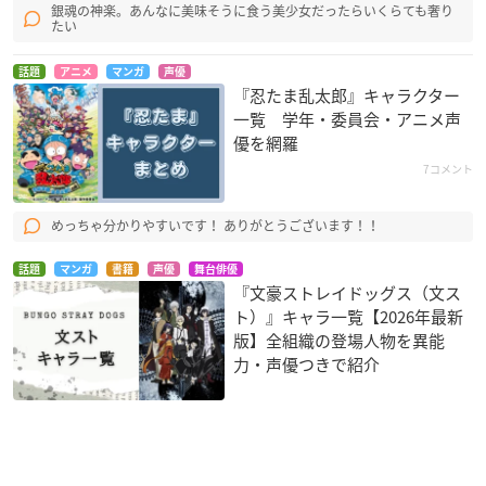
銀魂の神楽。あんなに美味そうに食う美少女だったらいくらても奢り
たい
話題
アニメ
マンガ
声優
『忍たま乱太郎』キャラクター
一覧 学年・委員会・アニメ声
優を網羅
7コメント
めっちゃ分かりやすいです！ ありがとうございます！！
話題
マンガ
書籍
声優
舞台俳優
『文豪ストレイドッグス（文ス
ト）』キャラ一覧【2026年最新
版】全組織の登場人物を異能
力・声優つきで紹介