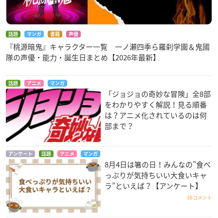
話題
マンガ
書籍
声優
『桃源暗鬼』キャラクター一覧 一ノ瀬四季ら羅刹学園＆鬼國
隊の声優・能力・誕生日まとめ【2026年最新】
話題
アニメ
マンガ
「ジョジョの奇妙な冒険」全8部
をわかりやすく解説！見る順番
は？アニメ化されているのは何
部まで？
アンケート
話題
アニメ
マンガ
8月4日は箸の日！みんなの”食べ
っぷりが気持ちいい大食いキャ
ラ”といえば？【アンケート】
36コメント