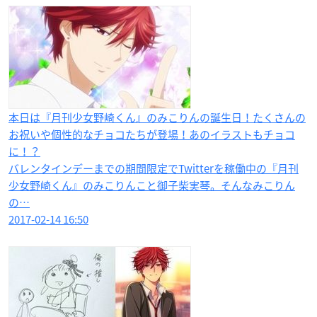
本日は『月刊少女野崎くん』のみこりんの誕生日！たくさんの
お祝いや個性的なチョコたちが登場！あのイラストもチョコ
に！？
バレンタインデーまでの期間限定でTwitterを稼働中の『月刊
少女野崎くん』のみこりんこと御子柴実琴。そんなみこりん
の…
2017-02-14 16:50