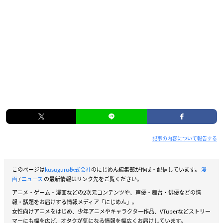
記事の内容について報告する
このページは
kusuguru株式会社
のにじめん編集部が作成・配信しています。
漫
画
/
ニュース
の最新情報はリンク先をご覧ください。
アニメ・ゲーム・漫画などの2次元コンテンツや、声優・舞台・俳優などの情
報・話題をお届けする情報メディア「にじめん」。
女性向けアニメをはじめ、少年アニメやキャラクター作品、VTuberなどストリー
マーにも幅を広げ、オタクが気になる情報を幅広くお届けしています。