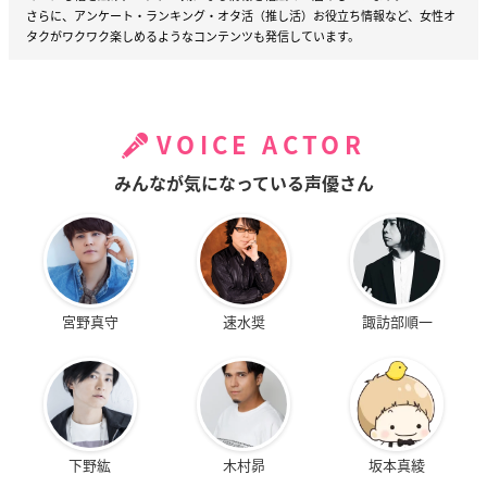
さらに、アンケート・ランキング・オタ活（推し活）お役立ち情報など、女性オ
タクがワクワク楽しめるようなコンテンツも発信しています。
VOICE ACTOR
みんなが気になっている声優さん
宮野真守
速水奨
諏訪部順一
下野紘
木村昴
坂本真綾