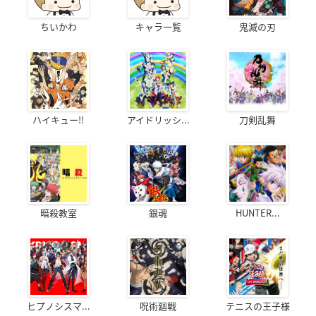
ちいかわ
キャラ一覧
鬼滅の刃
ハイキュー!!
アイドリッシ...
刀剣乱舞
暗殺教室
銀魂
HUNTER...
ヒプノシスマ...
呪術廻戦
テニスの王子様