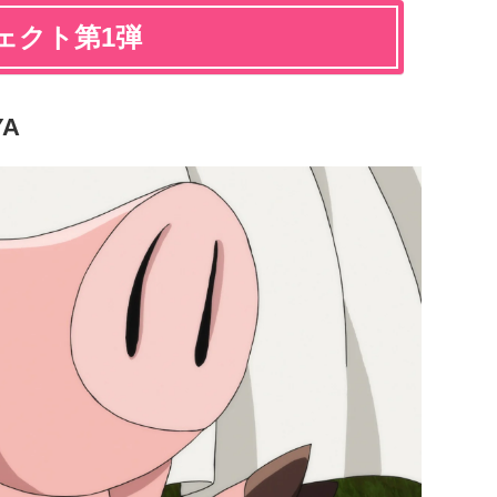
ェクト第1弾
YA