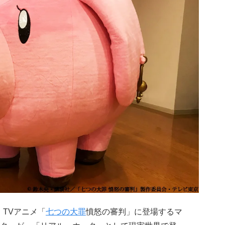
、TVアニメ「
七つの大罪
憤怒の審判」に登場するマ