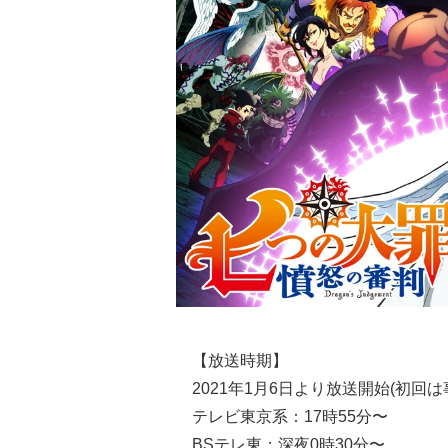
【放送時期】
2021年1月6日より放送開始(初回
テレビ東京系：17時55分〜
BSテレ東：深夜0時30分〜