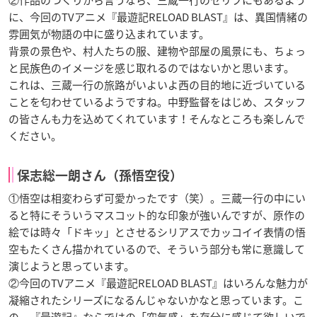
に、今回のTVアニメ『最遊記RELOAD BLAST』は、異国情緒の
雰囲気が物語の中に盛り込まれています。
背景の景色や、村人たちの服、建物や部屋の風景にも、ちょっ
と民族色のイメージを感じ取れるのではないかと思います。
これは、三蔵一行の旅路がいよいよ西の目的地に近づいている
ことを匂わせているようですね。中野監督をはじめ、スタッフ
の皆さんも力を込めてくれています！そんなところも楽しんで
ください。
保志総一朗さん（孫悟空役）
①悟空は相変わらず可愛かったです（笑）。三蔵一行の中にい
ると特にそういうマスコット的な印象が強いんですが、原作の
絵では時々「ドキッ」とさせるシリアスでカッコイイ表情の悟
空もたくさん描かれているので、そういう部分も常に意識して
演じようと思っています。
②今回のTVアニメ『最遊記RELOAD BLAST』はいろんな魅力が
凝縮されたシリーズになるんじゃないかなと思っています。こ
の、『最遊記』ならではの「空気感」を存分に感じて欲しいで