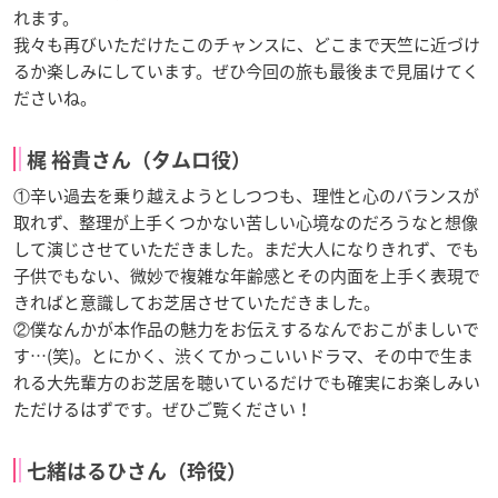
れます。
我々も再びいただけたこのチャンスに、どこまで天竺に近づけ
るか楽しみにしています。ぜひ今回の旅も最後まで見届けてく
ださいね。
梶 裕貴さん（タムロ役）
①辛い過去を乗り越えようとしつつも、理性と心のバランスが
取れず、整理が上手くつかない苦しい心境なのだろうなと想像
して演じさせていただきました。まだ大人になりきれず、でも
子供でもない、微妙で複雑な年齢感とその内面を上手く表現で
きればと意識してお芝居させていただきました。
②僕なんかが本作品の魅力をお伝えするなんでおこがましいで
す…(笑)。とにかく、渋くてかっこいいドラマ、その中で生ま
れる大先輩方のお芝居を聴いているだけでも確実にお楽しみい
ただけるはずです。ぜひご覧ください！
七緒はるひさん（玲役）