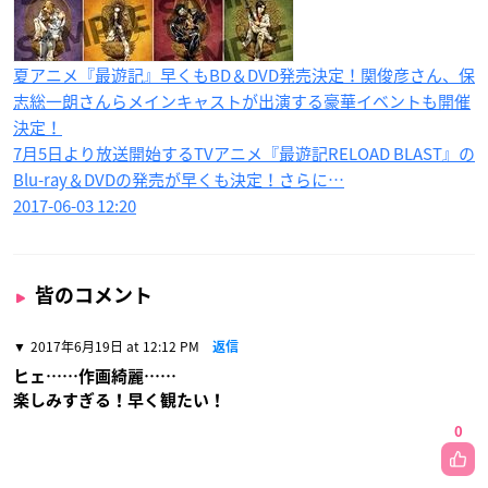
夏アニメ『最遊記』早くもBD＆DVD発売決定！関俊彦さん、保
志総一朗さんらメインキャストが出演する豪華イベントも開催
決定！
7月5日より放送開始するTVアニメ『最遊記RELOAD BLAST』の
Blu-ray＆DVDの発売が早くも決定！さらに…
2017-06-03 12:20
皆のコメント
2017年6月19日 at 12:12 PM
返信
ヒェ……作画綺麗……
楽しみすぎる！早く観たい！
0