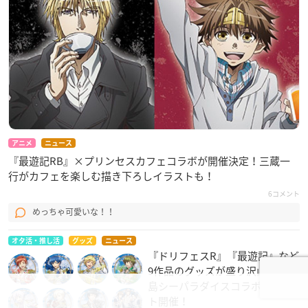
アニメ
ニュース
『最遊記RB』×プリンセスカフェコラボが開催決定！三蔵一
行がカフェを楽しむ描き下ろしイラストも！
6コメント
めっちゃ可愛いな！！
オタ活・推し活
グッズ
ニュース
『ドリフェスR』『最遊記』など
9作品のグッズが盛り沢山！八景
島シーパラダイスコラボイベン
ト開催！