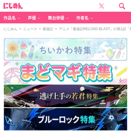
に
じ
め
ん
作品名
声優
舞台俳優
作者名
にじめん
>
ニュース
>
最遊記
> アニメ『最遊記RELOAD BLAST』の