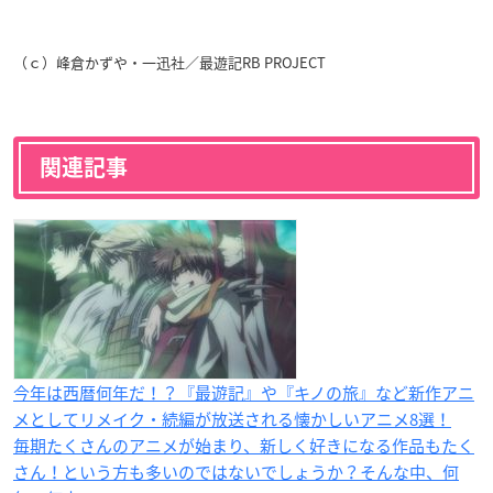
（ｃ）峰倉かずや・一迅社／最遊記RB PROJECT
関連記事
今年は西暦何年だ！？『最遊記』や『キノの旅』など新作アニ
メとしてリメイク・続編が放送される懐かしいアニメ8選！
毎期たくさんのアニメが始まり、新しく好きになる作品もたく
さん！という方も多いのではないでしょうか？そんな中、何