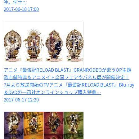
年、何十…
2017-06-18 17:00
アニメ​『最遊記RELOAD BLAST​』GRANRODEOが歌うOP主題
歌店舗特典＆アニメイト全国フェアやパネル展が開催決定！
7月より放送開始のTVアニメ『最遊記RELOAD BLAST』Blu-ray
＆DVDの一迅社オンラインショップ購入特典…
2017-06-17 12:20