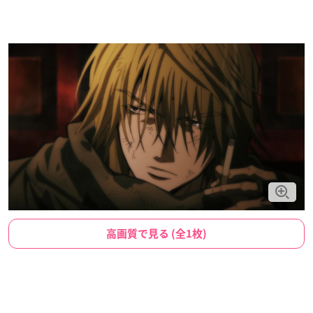
高画質で見る (全1枚)