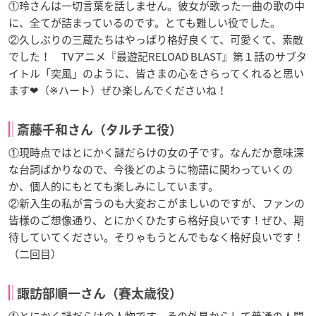
①玲さんは一切言葉を話しません。彼女が歌った一曲の歌の中
に、全てが詰まっているのです。とても難しい役でした。
②久しぶりの三蔵たちはやっぱり格好良くて、可愛くて、素敵
でした！ TVアニメ『最遊記RELOAD BLAST』第１話のサブタ
イトル「突風」のように、皆さまの心をさらってくれると思い
ます❤（※ハート）ぜひ楽しんでくださいね！
斎藤千和さん（タルチエ役）
①現時点ではとにかく謎だらけの女の子です。なんだか意味深
な台詞ばかりなので、今後どのように物語に関わっていくの
か、個人的にもとても楽しみにしています。
②新入生の私が言うのも大変おこがましいのですが、ファンの
皆様のご想像通り、とにかくひたすら格好良いです！ぜひ、期
待していてください。そりゃもうとんでもなく格好良いです！
（二回目）
諏訪部順一さん（賽太歳役）
①とにかく謎だらけの人物です。その外見からして普通の人間