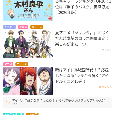
るキャラ」ランキングTOP10！1
位は『黒子のバスケ』黄瀬涼太
【2026年版】
イベント
アニメ
ニュース
夏アニメ『ツキウタ。』×ばく
だん焼本舗のコラボ開催決定！
楽しみがまた一つ。
1コメント
アニメ
ニュース
時はアイドル戦国時代！？応援
したくなる“キラキラ輝く”アイ
ドルアニメ10選！
86コメント
アイドル作品かなり増えたね！？ それでもやっぱりうたプリが大好
き！
オタ活・推し活
ニュース