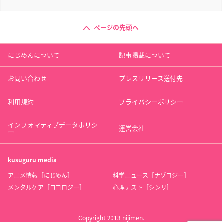
ページの先頭へ
にじめんについて
記事掲載について
お問い合わせ
プレスリリース送付先
利用規約
プライバシーポリシー
インフォマティブデータポリシ
運営会社
ー
kusuguru
media
アニメ情報［にじめん］
科学ニュース［ナゾロジー］
メンタルケア［ココロジー］
心理テスト［シンリ］
Copyright 2013 nijimen.