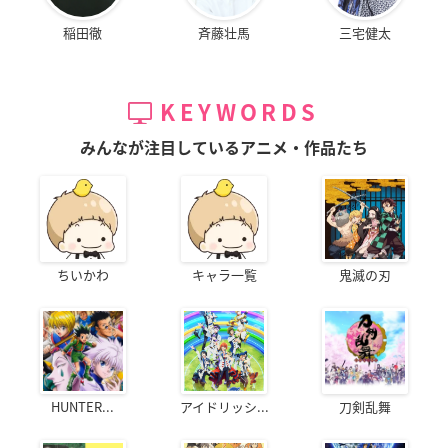
稲田徹
斉藤壮馬
三宅健太
KEYWORDS
みんなが注目しているアニメ・作品たち
ちいかわ
キャラ一覧
鬼滅の刃
HUNTER...
アイドリッシ...
刀剣乱舞