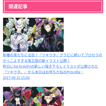
関連記事
新種の兎たちに注目！『ツキウタ』グラビに続いてプロセラの
かっこよすぎる兎王国の新イラスト公開！
昨日にSix Gravityの新しい描き下ろしイラストが公開された
『ツキウタ。』から本日はお待ちかねのProcella…
2017-06-15 15:00