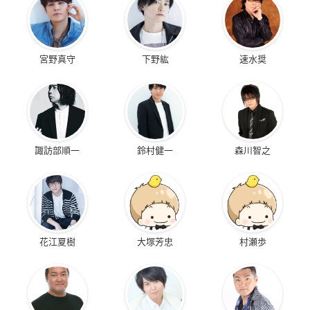
宮野真守
下野紘
速水奨
諏訪部順一
鈴村健一
森川智之
花江夏樹
大塚芳忠
村瀬歩