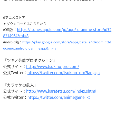
dアニメストア
▼ダウンロードはこちらから
iOS版：
https://itunes.apple.com/jp/app/-d-anime-store/id72
8214964?mt=8
Android版：
https://play.google.com/store/apps/details?id=com.nttd
ocomo.android.danimeapp&hl=ja
『ツキノ芸能プロダクション』
公式サイト：
http://www.tsukino-pro.com/
公式Twitter：
https://twitter.com/tsukino_pro?lang=ja
「カラオケの鉄人」
公式サイト：
http://www.karatetsu.com/index.shtml
公式Twitter：
https://twitter.com/animegame_kt