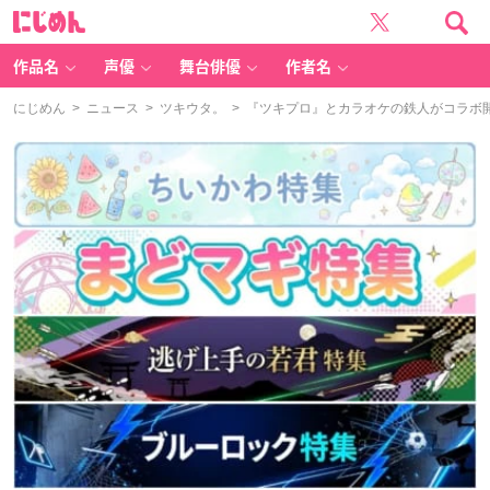
に
じ
め
ん
作品名
声優
舞台俳優
作者名
にじめん
>
ニュース
>
ツキウタ。
> 『ツキプロ』とカラオケの鉄人がコラボ