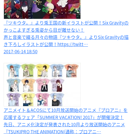
『ツキウタ。』より兎王国の新イラストが公開！Six Gravity​の
かっこよすぎる兎姿から目が離せない！
声と音楽で綴る月々の物語『ツキウタ。』よりSix Gravityの描
き下ろしイラストが公開！https://twitt…
2017-06-14 18:50
アニメイト＆ACOSにて​10月放送開始のアニメ『プロアニ』を
応援するフェア「SUMMER VACATION! 2017」が開催決定！
先日、アニメ化決定が発表された10月より放送開始のアニメ
『TSUKIPRO THE ANIMATION(通称：プロアニ…