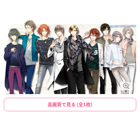
高画質で見る (全1枚)