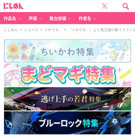
に
じ
め
ん
作品名
声優
舞台俳優
作者名
にじめん
>
ニュース
>
ツキウタ。
> 『ツキウタ。』より兎王国の新イラストが公開