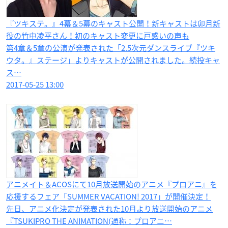
『ツキステ。』4幕＆5幕のキャスト公開！新キャストは卯月新
役の竹中凌平​さん！初のキャスト変更に戸惑いの声も
第4章＆5章の公演が発表された「2.5次元ダンスライブ『ツキ
ウタ。』ステージ」よりキャストが公開されました。続投キャ
ス…
2017-05-25 13:00
アニメイト＆ACOSにて​10月放送開始のアニメ『プロアニ』を
応援するフェア「SUMMER VACATION! 2017」が開催決定！
先日、アニメ化決定が発表された10月より放送開始のアニメ
『TSUKIPRO THE ANIMATION(通称：プロアニ…