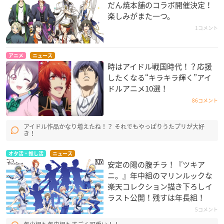
だん焼本舗のコラボ開催決定！
楽しみがまた一つ。
1コメント
アニメ
ニュース
時はアイドル戦国時代！？応援
したくなる“キラキラ輝く”アイ
ドルアニメ10選！
86コメント
アイドル作品かなり増えたね！？ それでもやっぱりうたプリが大好
き！
オタ活・推し活
ニュース
安定の陽の腹チラ！『ツキア
ニ。』年中組のマリンルックな
楽天コレクション描き下ろしイ
ラスト公開！残すは年長組！
5コメント