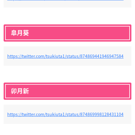
皐月葵
https://twitter.com/tsukiuta1/status/874869441946947584
卯月新
https://twitter.com/tsukiuta1/status/874869998128431104