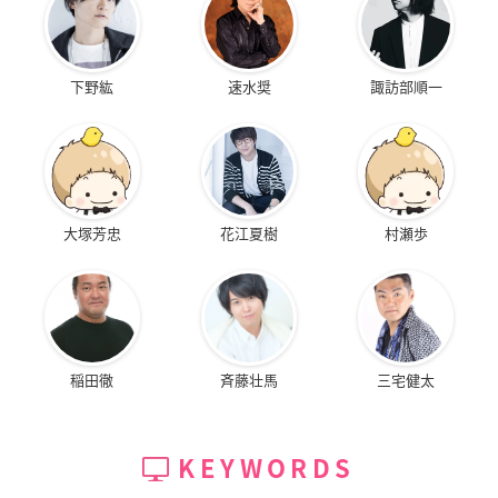
下野紘
速水奨
諏訪部順一
大塚芳忠
花江夏樹
村瀬歩
稲田徹
斉藤壮馬
三宅健太
KEYWORDS