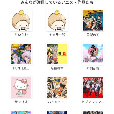
みんなが注目しているアニメ・作品たち
ちいかわ
キャラ一覧
鬼滅の刃
HUNTER...
暗殺教室
刀剣乱舞
サンリオ
ハイキュー!!
ヒプノシスマ...