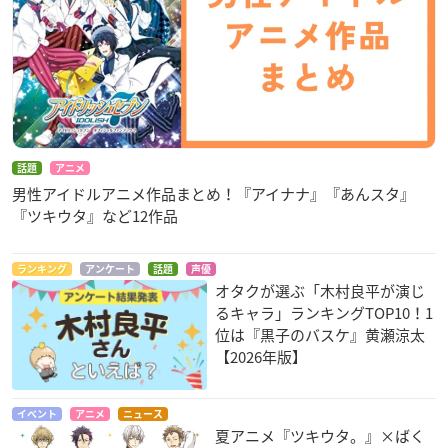
話題
アニメ
男性アイドルアニメ作品まとめ！『アイナナ』『あんスタ』
『ツキウタ』など12作品
ランキング
アンケート
話題
声優
オタクが選ぶ「木村良平が演じ
るキャラ」ランキングTOP10！1
位は『黒子のバスケ』黄瀬涼太
【2026年版】
イベント
アニメ
ニュース
夏アニメ『ツキウタ。』×ばく