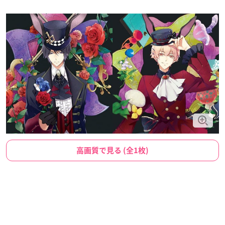
高画質で見る (全1枚)