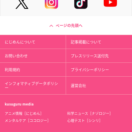
ページの先頭へ
にじめんについて
記事掲載について
お問い合わせ
プレスリリース送付先
利用規約
プライバシーポリシー
インフォマティブデータポリシ
運営会社
ー
kusuguru
media
アニメ情報［にじめん］
科学ニュース［ナゾロジー］
メンタルケア［ココロジー］
心理テスト［シンリ］