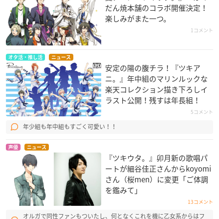
だん焼本舗のコラボ開催決定！
楽しみがまた一つ。
1コメント
オタ活・推し活
ニュース
安定の陽の腹チラ！『ツキア
ニ。』年中組のマリンルックな
楽天コレクション描き下ろしイ
ラスト公開！残すは年長組！
5コメント
年少組も年中組もすごく可愛い！！
声優
ニュース
『ツキウタ。』卯月新の歌唱パ
ートが細谷佳正さんからkoyomi
さん（桜men）に変更「ご体調
を鑑みて」
13コメント
オルガで同性ファンもついたし、何となくこれを機に乙女系からはフ