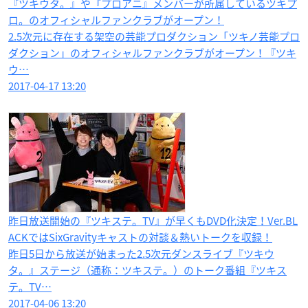
『ツキウタ。』や『プロアニ』メンバーが所属しているツキプ
ロ。のオフィシャルファンクラブがオープン！
2.5次元に存在する架空の芸能プロダクション「ツキノ芸能プロ
ダクション」のオフィシャルファンクラブがオープン！『ツキ
ウ…
2017-04-17 13:20
昨日放送開始の『ツキステ。TV』が早くもDVD化決定！Ver.BL
ACKではSixGravityキャストの対談＆熱いトークを収録！
昨日5日から放送が始まった2.5次元ダンスライブ『ツキウ
タ。』ステージ（通称：ツキステ。）のトーク番組『ツキス
テ。TV…
2017-04-06 13:20