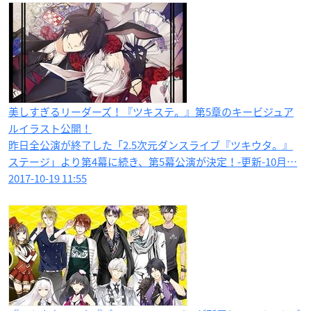
美しすぎるリーダーズ！『ツキステ。』第5章のキービジュア
ルイラスト公開！
昨日全公演が終了した「2.5次元ダンスライブ『ツキウタ。』
ステージ」より第4幕に続き、第5幕公演が決定！-更新-10月…
2017-10-19 11:55