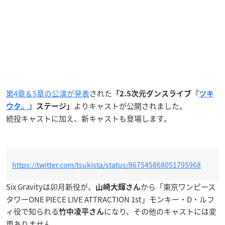
第4章＆5章の公演が発表
された
「2.5次元ダンスライブ『
ツキ
よりキャストが公開されました。
ウタ。
』ステージ」
続投キャストに加え、新キャストも登場します。
https://twitter.com/tsukista/status/867545868051795968
Six Gravityは卯月新役が、
から「東京ワンピース
山崎大輝さん
タワーONE PIECE LIVE ATTRACTION 1st」モンキー・D・ルフ
ィ役で知られる
になり、その他のキャストには変
竹中凌平
さん
更ありません。