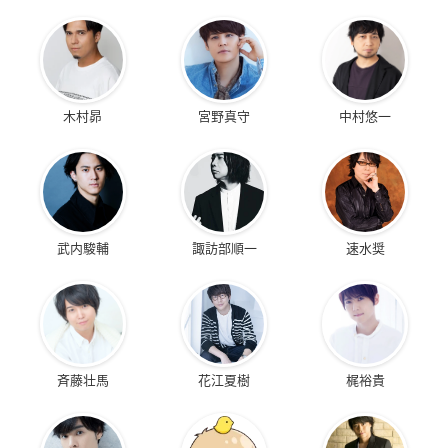
木村昴
宮野真守
中村悠一
武内駿輔
諏訪部順一
速水奨
斉藤壮馬
花江夏樹
梶裕貴