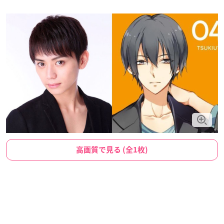
高画質で見る (全1枚)