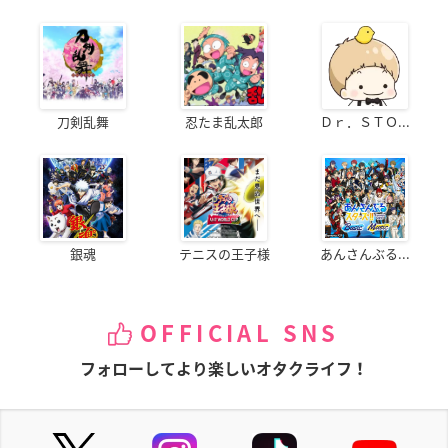
刀剣乱舞
忍たま乱太郎
Ｄｒ．ＳＴＯ...
銀魂
テニスの王子様
あんさんぶる...
OFFICIAL SNS
フォローしてより楽しいオタクライフ！