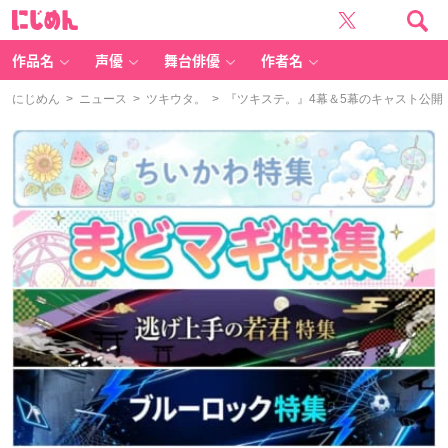
に
じ
め
ん
作品名
声優
舞台俳優
作者名
にじめん
>
ニュース
>
ツキウタ。
> 『ツキステ。』4幕＆5幕のキャスト公開