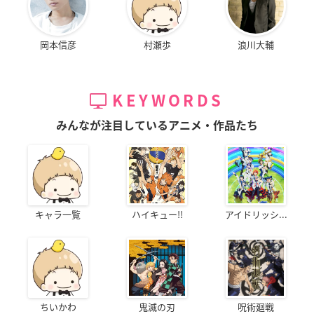
岡本信彦
村瀬歩
浪川大輔
KEYWORDS
みんなが注目しているアニメ・作品たち
キャラ一覧
ハイキュー!!
アイドリッシ...
ちいかわ
鬼滅の刃
呪術廻戦