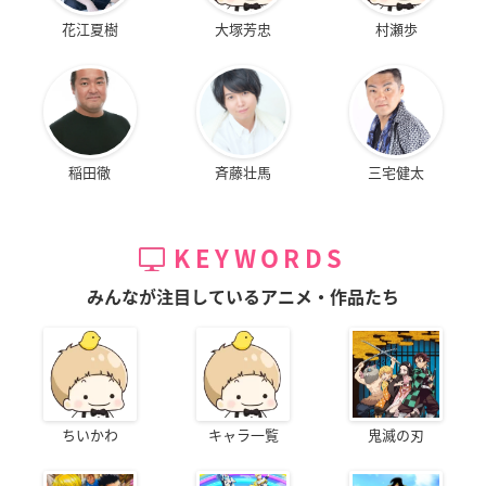
花江夏樹
大塚芳忠
村瀬歩
稲田徹
斉藤壮馬
三宅健太
KEYWORDS
みんなが注目しているアニメ・作品たち
ちいかわ
キャラ一覧
鬼滅の刃