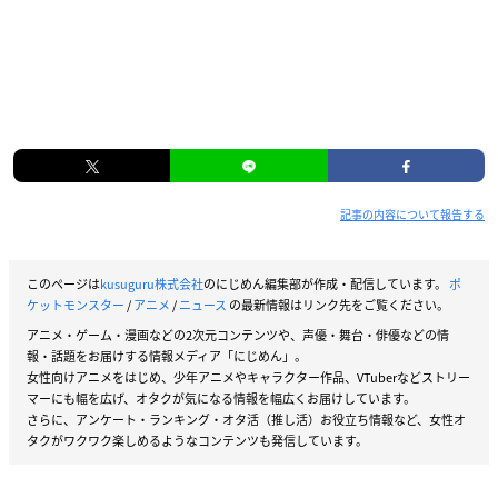
記事の内容について報告する
このページは
kusuguru株式会社
のにじめん編集部が作成・配信しています。
ポ
ケットモンスター
/
アニメ
/
ニュース
の最新情報はリンク先をご覧ください。
アニメ・ゲーム・漫画などの2次元コンテンツや、声優・舞台・俳優などの情
報・話題をお届けする情報メディア「にじめん」。
女性向けアニメをはじめ、少年アニメやキャラクター作品、VTuberなどストリー
マーにも幅を広げ、オタクが気になる情報を幅広くお届けしています。
さらに、アンケート・ランキング・オタ活（推し活）お役立ち情報など、女性オ
タクがワクワク楽しめるようなコンテンツも発信しています。