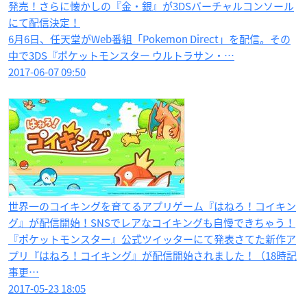
発売！さらに懐かしの『金・銀』が3DSバーチャルコンソール
にて配信決定！
6月6日、任天堂がWeb番組「Pokemon Direct」を配信。その
中で3DS『ポケットモンスター ウルトラサン・…
2017-06-07 09:50
世界一のコイキングを育てるアプリゲーム『はねろ！コイキン
グ』が配信開始！SNSでレアなコイキングも自慢できちゃう！
『ポケットモンスター』公式ツイッターにて発表さてた新作ア
プリ『はねろ！コイキング』が配信開始されました！（18時記
事更…
2017-05-23 18:05