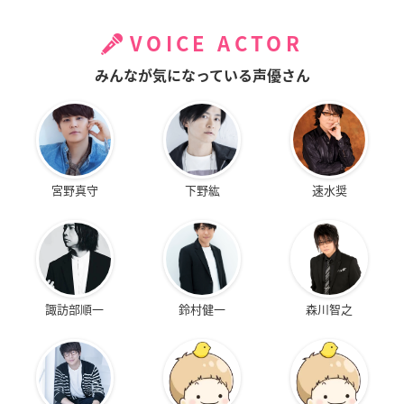
VOICE ACTOR
みんなが気になっている声優さん
宮野真守
下野紘
速水奨
諏訪部順一
鈴村健一
森川智之