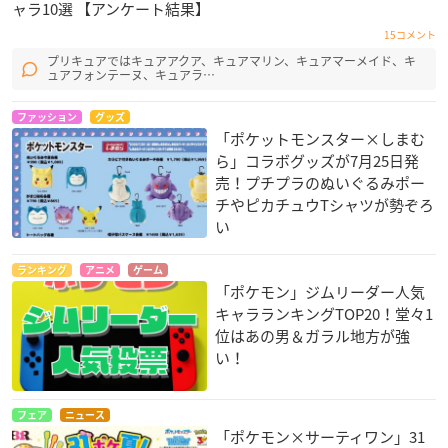
ャラ10選 【アンケート結果】
15コメント
プリキュアではキュアアクア、キュアマリン、キュアマーメイド、キ
ュアフォンテーヌ、キュアラ…
ファッション
グッズ
「ポケットモンスター×しまむ
ら」コラボグッズが7月25日発
売！プチプラのぬいぐるみポー
チやピカチュウTシャツが勢ぞろ
い
ランキング
アニメ
ゲーム
「ポケモン」ジムリーダー人気
キャラランキングTOP20！堂々1
位はあの男＆ガラル地方が強
い！
フェア
ニュース
「ポケモン×サーティワン」31