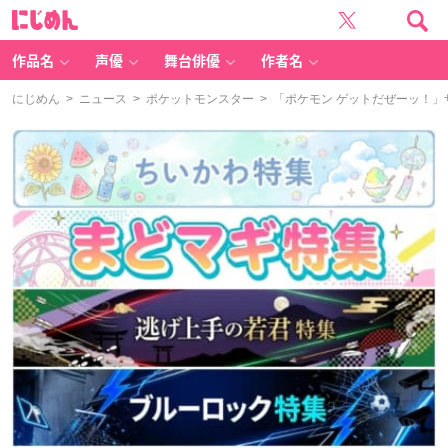
に
じ
め
ん
作品名
声優
舞台俳優
作者名
にじめん
>
ニュース
>
ポケットモンスター
> 「ポケモン ゲットだぜーッ！」サト