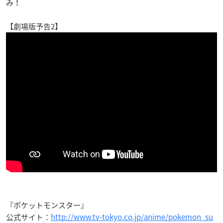
み！
【劇場版予告2】
『ポケットモンスター』
公式サイト：
http://www.tv-tokyo.co.jp/anime/pokemon_su