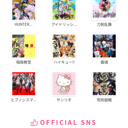
HUNTER...
アイドリッシ...
刀剣乱舞
暗殺教室
ハイキュー!!
銀魂
ヒプノシスマ...
サンリオ
呪術廻戦
OFFICIAL SNS