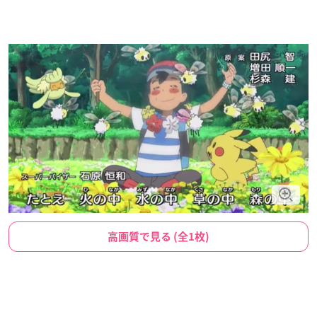
高画質で見る (全1枚)