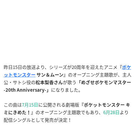
昨日15日の放送より、シリーズが20周年を迎えたアニメ
『
ポケ
のオープニング主題歌が、主人
ットモンスター
サン＆ムーン』
公・サトシ役の
が歌う
松本梨香さん
「めざせポケモンマスター
になりました。
-20th Anniversary-」
この曲は
7月15日
に公開される劇場版
『ポケットモンスター キ
のオープニング主題歌でもあり、
6月28日
より
ミにきめた！』
配信シングルとして発売が決定！