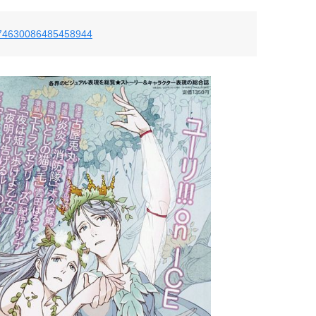
s/874630086485458944