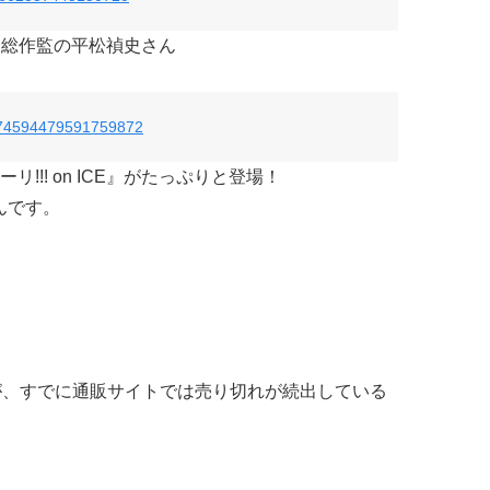
デザ・総作監の平松禎史さん
s/874594479591759872
!!! on ICE』がたっぷりと登場！
んです。
が、すでに通販サイトでは売り切れが続出している