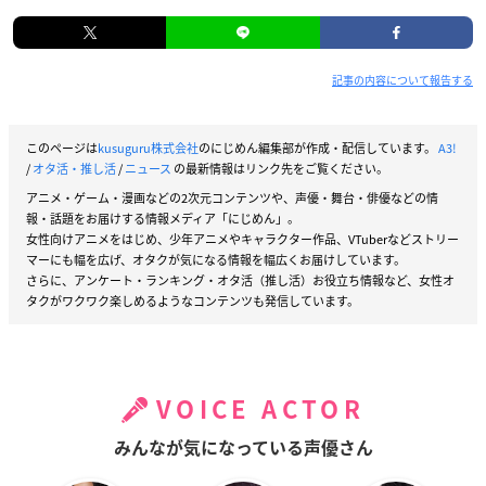
記事の内容について報告する
このページは
kusuguru株式会社
のにじめん編集部が作成・配信しています。
A3!
/
オタ活・推し活
/
ニュース
の最新情報はリンク先をご覧ください。
アニメ・ゲーム・漫画などの2次元コンテンツや、声優・舞台・俳優などの情
報・話題をお届けする情報メディア「にじめん」。
女性向けアニメをはじめ、少年アニメやキャラクター作品、VTuberなどストリー
マーにも幅を広げ、オタクが気になる情報を幅広くお届けしています。
さらに、アンケート・ランキング・オタ活（推し活）お役立ち情報など、女性オ
タクがワクワク楽しめるようなコンテンツも発信しています。
VOICE ACTOR
みんなが気になっている声優さん