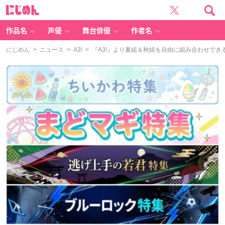
に
じ
め
ん
作品名
声優
舞台俳優
作者名
にじめん
>
ニュース
>
A3!
> 『A3!』より夏組＆秋組を自由に組み合わせで