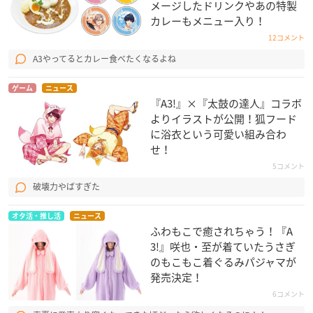
メージしたドリンクやあの特製
カレーもメニュー入り！
12コメント
A3やってるとカレー食べたくなるよね
ゲーム
ニュース
『A3!』×『太鼓の達人』コラボ
よりイラストが公開！狐フード
に浴衣という可愛い組み合わ
せ！
5コメント
破壊力やばすぎた
オタ活・推し活
ニュース
ふわもこで癒されちゃう！『A
3!』咲也・至が着ていたうさぎ
のもこもこ着ぐるみパジャマが
発売決定！
6コメント