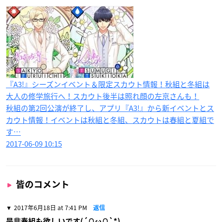
『A3!』シーズンイベント＆限定スカウト情報！秋組と冬組は
大人の修学旅行へ！スカウト後半は照れ顔の左京さんも！
秋組の第2回公演が終了し、アプリ『A3!』から新イベントとス
カウト情報！イベントは秋組と冬組、スカウトは春組と夏組で
す…
2017-06-09 10:15
皆のコメント
2017年6月18日 at 7:41 PM
返信
是非春組も欲しいです(´∩ω∩`*)