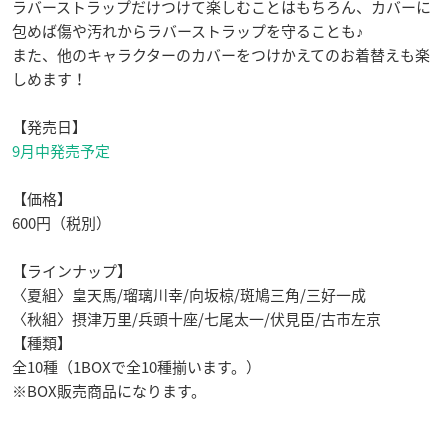
ラバーストラップだけつけて楽しむことはもちろん、カバーに
包めば傷や汚れからラバーストラップを守ることも♪
また、他のキャラクターのカバーをつけかえてのお着替えも楽
しめます！
【発売日】
9月中発売予定
【価格】
600円（税別）
【ラインナップ】
〈夏組〉皇天馬/瑠璃川幸/向坂椋/斑鳩三角/三好一成
〈秋組〉摂津万里/兵頭十座/七尾太一/伏見臣/古市左京
【種類】
全10種（1BOXで全10種揃います。）
※BOX販売商品になります。