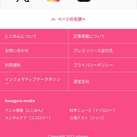
ページの先頭へ
にじめんについて
記事掲載について
お問い合わせ
プレスリリース送付先
利用規約
プライバシーポリシー
インフォマティブデータポリシ
運営会社
ー
kusuguru
media
アニメ情報［にじめん］
科学ニュース［ナゾロジー］
メンタルケア［ココロジー］
心理テスト［シンリ］
Copyright 2013 nijimen.