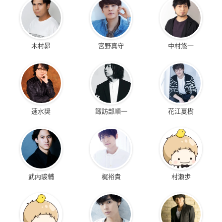
木村昴
宮野真守
中村悠一
速水奨
諏訪部順一
花江夏樹
武内駿輔
梶裕貴
村瀬歩