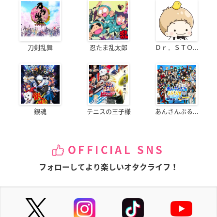
刀剣乱舞
忍たま乱太郎
Ｄｒ．ＳＴＯ...
銀魂
テニスの王子様
あんさんぶる...
OFFICIAL SNS
フォローしてより楽しいオタクライフ！