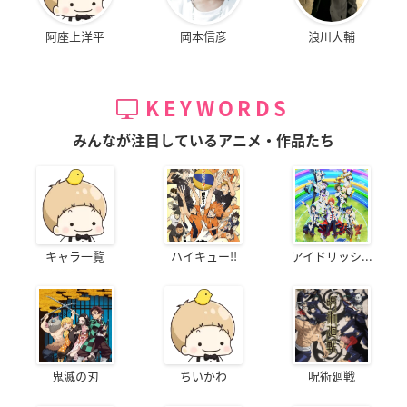
阿座上洋平
岡本信彦
浪川大輔
KEYWORDS
みんなが注目しているアニメ・作品たち
キャラ一覧
ハイキュー!!
アイドリッシ...
鬼滅の刃
ちいかわ
呪術廻戦