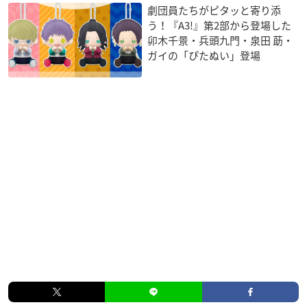
劇団員たちがピタッと寄り添
う！『A3!』第2部から登場した
卯木千景・兵頭九門・泉田 莇・
ガイの「ぴたぬい」登場