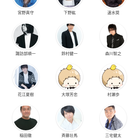
宮野真守
下野紘
速水奨
諏訪部順一
鈴村健一
森川智之
花江夏樹
大塚芳忠
村瀬歩
稲田徹
斉藤壮馬
三宅健太