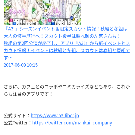
『A3!』シーズンイベント＆限定スカウト情報！秋組と冬組は
大人の修学旅行へ！スカウト後半は照れ顔の左京さんも！
秋組の第2回公演が終了し、アプリ『A3!』から新イベントとス
カウト情報！イベントは秋組と冬組、スカウトは春組と夏組で
す…
2017-06-09 10:15
さらに、カフェとのコラボやコミカライズなどもあり、これか
らも注目のアプリです！
公式サイト：
https://www.a3-liber.jp
公式Twitter：
https://twitter.com/mankai_company