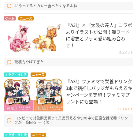
A3やってるとカレー食べたくなるよね
ゲーム
ニュース
『A3!』×『太鼓の達人』コラボ
よりイラストが公開！狐フード
に浴衣という可愛い組み合わ
せ！
5コメント
破壊力やばすぎた
オタ活・推し活
ニュース
『A3!』ファミマで栄養ドリンク
3本で箱推しバッジがもらえるキ
ャンペーンを実施！ファミマプ
リントにも登場！
21コメント
コンビニで対象商品買って景品貰えるやつの中で正直な話栄養ドリン
クが一番困る……( 笑 )
オタ活・推し活
ニュース