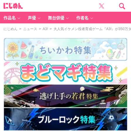
に
じ
め
ん
作品名
声優
舞台俳優
作者名
にじめん
>
ニュース
>
A3!
> 大人気イケメン役者育成ゲーム『A3!』が350