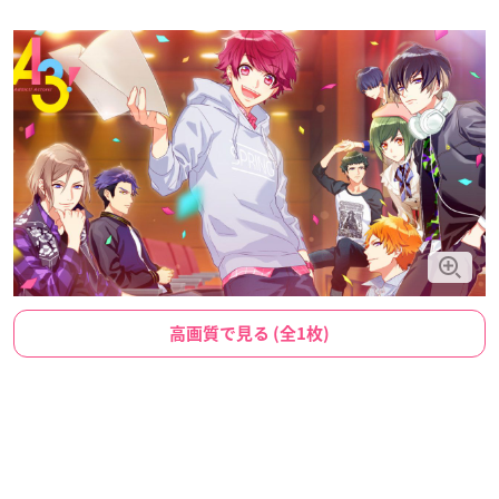
高画質で見る (全1枚)