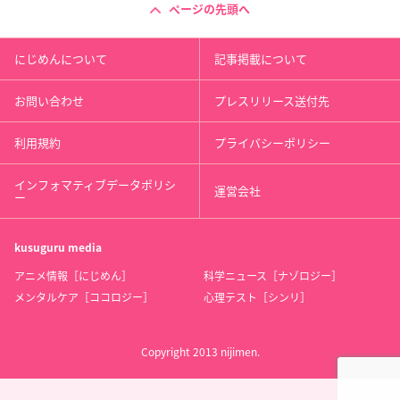
ページの先頭へ
にじめんについて
記事掲載について
お問い合わせ
プレスリリース送付先
利用規約
プライバシーポリシー
インフォマティブデータポリシ
運営会社
ー
kusuguru
media
アニメ情報［にじめん］
科学ニュース［ナゾロジー］
メンタルケア［ココロジー］
心理テスト［シンリ］
Copyright 2013 nijimen.