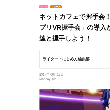
アニメ
ニュース
ネットカフェで握手会
プリVR握手会」の導入
達と握手しよう！
ライター：にじめん編集部
2017年 06月12日
Monday 18:10