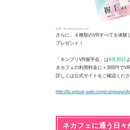
lp.virtual-gate.com
さらに、４種類のVRすべてを体験
プレゼント！
「キンプリVR握手会」は
6月30日
ネカフェの利用料金に＋300円で
詳しくは公式サイトをご確認くださ
http://lp.virtual-gate.com/campaign/
ネカフェに通う日々