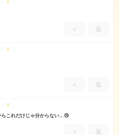
0
＋
返
0
＋
返
0
らこれだけじゃ分からない…😢
＋
返