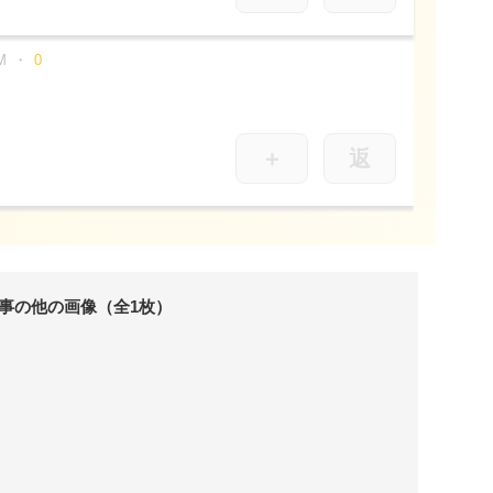
M
0
＋
返
事の他の画像（全1枚）