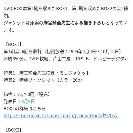
DVD-BOXは第1期を収めたBOX1、第2期を収めたBOX2の全2種
類。
ジャケットは原案の
となってい
麻宮騎亜先生による描き下ろし
ます。
【BOX1】
第1期全26話を収録（初回放送：1999年4月9日～10月15日）
本編650分、DVD5枚組、片面二層、16:9LB、ドルビーデジタル
特典1：麻宮騎亜先生描き下ろしジャケット
特典2：特製ブックレット（カラー20p）
価格：16,740円（税込）
発売日：
8月9日
BOX1の詳細はこちら
http://store.universal-music.co.jp/product/pobd25072/
【BOX2】