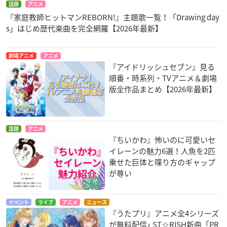
話題
アニメ
『家庭教師ヒットマンREBORN!』主題歌一覧！「Drawing day
s」はじめ歴代楽曲を完全網羅【2026年最新】
劇場アニメ
アニメ
『アイドリッシュセブン』見る
順番・時系列・TVアニメ＆劇場
版全作品まとめ【2026年最新】
話題
アニメ
『ちいかわ』怖いのに可愛いセ
イレーンの魅力6選！人魚を2匹
乗せた巨体と喋り方のギャップ
が尊い
イベント
ライブ
アニメ
ニュース
『うたプリ』アニメ全4シリーズ
が無料配信♪ ST☆RISH新曲「PR