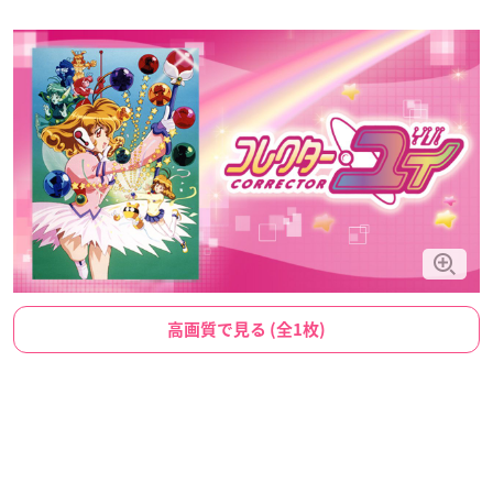
高画質で見る (全1枚)