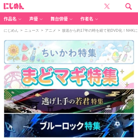
に
じ
め
ん
作品名
声優
舞台俳優
作者名
にじめん
>
ニュース
>
アニメ
> 放送から約17年の時を経て初DVD化！NHK