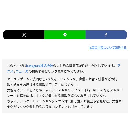
記事の内容について報告する
このページは
kusuguru株式会社
のにじめん編集部が作成・配信しています。
ア
ニメ
/
ニュース
の最新情報はリンク先をご覧ください。
アニメ・ゲーム・漫画などの2次元コンテンツや、声優・舞台・俳優などの情
報・話題をお届けする情報メディア「にじめん」。
女性向けアニメをはじめ、少年アニメやキャラクター作品、VTuberなどストリー
マーにも幅を広げ、オタクが気になる情報を幅広くお届けしています。
さらに、アンケート・ランキング・オタ活（推し活）お役立ち情報など、女性オ
タクがワクワク楽しめるようなコンテンツも発信しています。