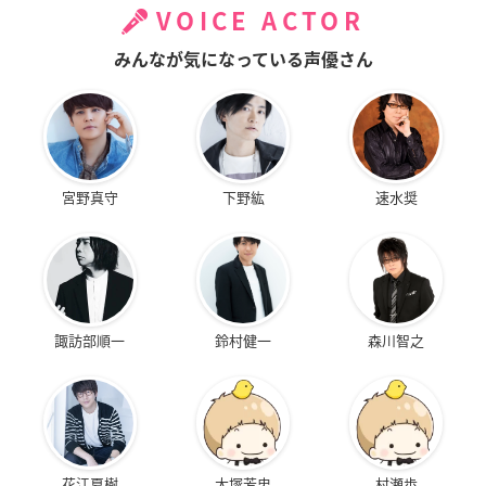
VOICE ACTOR
みんなが気になっている声優さん
宮野真守
下野紘
速水奨
諏訪部順一
鈴村健一
森川智之
花江夏樹
大塚芳忠
村瀬歩