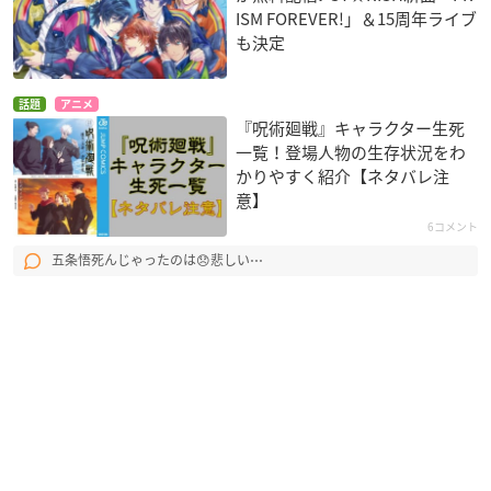
ISM FOREVER!」＆15周年ライブ
も決定
話題
アニメ
『呪術廻戦』キャラクター生死
一覧！登場人物の生存状況をわ
かりやすく紹介【ネタバレ注
意】
6コメント
五条悟死んじゃったのは😞悲しい⋯