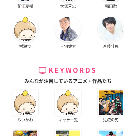
花江夏樹
大塚芳忠
稲田徹
村瀬歩
三宅健太
斉藤壮馬
KEYWORDS
みんなが注目しているアニメ・作品たち
ちいかわ
キャラ一覧
鬼滅の刃