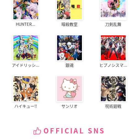
HUNTER...
暗殺教室
刀剣乱舞
アイドリッシ...
銀魂
ヒプノシスマ...
ハイキュー!!
サンリオ
呪術廻戦
OFFICIAL SNS