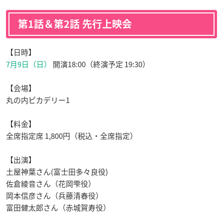
第1話＆第2話 先行上映会
【日時】
7月9日
（日）
開演18:00
（終演予定 19:30
）
【会場】
丸の内ピカデリー1
【料金】
全席指定席 1,800円（税込・全席指定）
【出演】
土屋神葉さん(富士田多々良役)
佐倉綾音さん（花岡雫役）
岡本信彦さん（兵藤清春役）
富田健太郎さん（赤城賀寿役）