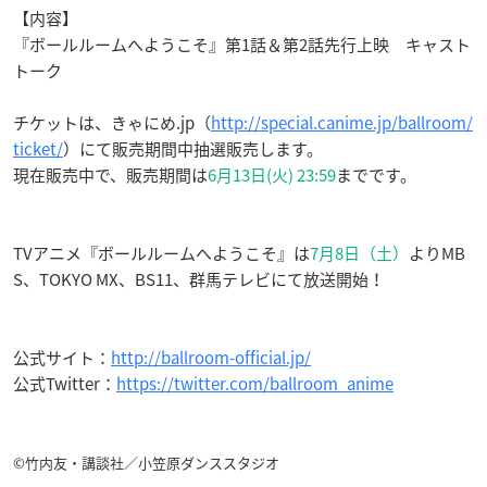
【内容】
『ボールルームへようこそ』第1話＆第2話先行上映 キャスト
トーク
チケットは、きゃにめ.jp（
http://special.canime.jp/ballroom/
ticket/
）にて販売期間中抽選販売します。
現在販売中で、販売期間は
6月13日
(火) 23:59
までです。
TVアニメ『ボールルームへようこそ』は
7月8日（土）
よりMB
S、TOKYO MX、BS11、群馬テレビにて放送開始！
公式サイト：
http://ballroom-official.jp/
公式Twitter：
https://twitter.com/ballroom_anime
©竹内友・講談社／小笠原ダンススタジオ