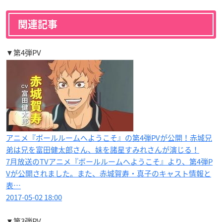
関連記事
▼第4弾PV
アニメ『ボールルームへようこそ』の第4弾PVが公開！赤城兄
弟は兄を富田健太郎さん、妹を諸星すみれさんが演じる！
7月放送のTVアニメ『ボールルームへようこそ』より、第4弾P
Vが公開されました。また、赤城賀寿・真子のキャスト情報と
表…
2017-05-02 18:00
▼第3弾PV