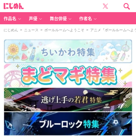
に
じ
め
ん
作品名
声優
舞台俳優
作者名
にじめん
>
ニュース
>
ボールルームへようこそ
> アニメ『ボールルームへよ