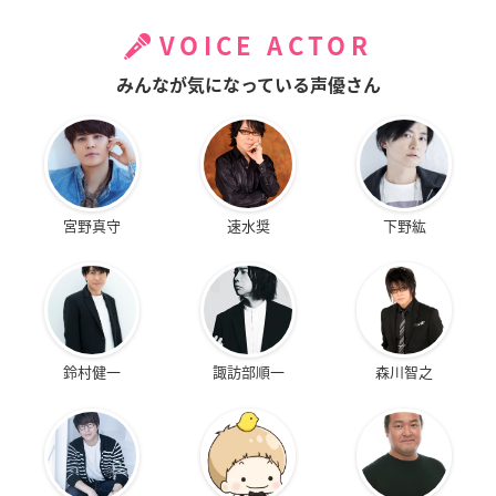
VOICE ACTOR
みんなが気になっている声優さん
宮野真守
速水奨
下野紘
鈴村健一
諏訪部順一
森川智之