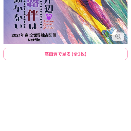
高画質で見る (全1枚)