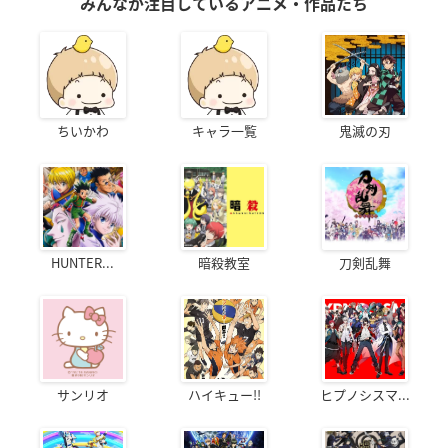
みんなが注目しているアニメ・作品たち
ちいかわ
キャラ一覧
鬼滅の刃
HUNTER...
暗殺教室
刀剣乱舞
サンリオ
ハイキュー!!
ヒプノシスマ...