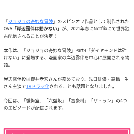
「
ジョジョの奇妙な冒険
」のスピンオフ作品として制作された
OVA「
」が、2021年春にNetflixにて世界独
岸辺露伴は動かない
占配信されることが決定！
本作は、「ジョジョの奇妙な冒険」Part4「ダイヤモンドは砕
けない」に登場する、漫画家の岸辺露伴を中心に展開される物
語。
岸辺露伴役は櫻井孝宏さんが務めており、先日俳優・高橋一生
さん主演で
TVドラマ化
されることも話題となりました。
今回は、「懺悔室」「六壁坂」「富豪村」「ザ・ラン」の4つ
のエピソードが配信されます。