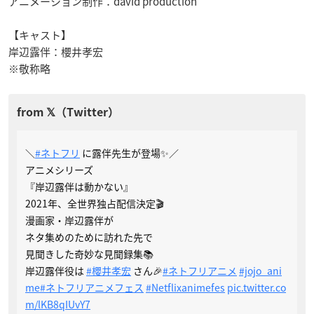
アニメーション制作：david production
【キャスト】
岸辺露伴：櫻井孝宏
※敬称略
＼
#ネトフリ
に露伴先生が登場✨／
アニメシリーズ
『岸辺露伴は動かない』
2021年、全世界独占配信決定🎬
漫画家・岸辺露伴が
ネタ集めのために訪れた先で
見聞きした奇妙な見聞録集📚
岸辺露伴役は
#櫻井孝宏
さん🎉
#ネトフリアニメ
#jojo_ani
me
#ネトフリアニメフェス
#Netflixanimefes
pic.twitter.co
m/lKB8qIUvY7