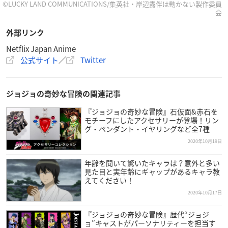
©LUCKY LAND COMMUNICATIONS/集英社・岸辺露伴は動かない製作委員
会
外部リンク
Netflix Japan Anime
公式サイト
／
Twitter
ジョジョの奇妙な冒険の関連記事
『ジョジョの奇妙な冒険』石仮面&赤石を
モチーフにしたアクセサリーが登場！リン
グ・ペンダント・イヤリングなど全7種
2020年10月19日
年齢を聞いて驚いたキャラは？意外と多い
見た目と実年齢にギャップがあるキャラ教
えてください！
2020年10月17日
『ジョジョの奇妙な冒険』歴代“ジョジ
ョ”キャストがパーソナリティーを担当す