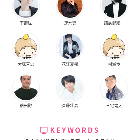
下野紘
速水奨
諏訪部順一
大塚芳忠
花江夏樹
村瀬歩
稲田徹
斉藤壮馬
三宅健太
KEYWORDS