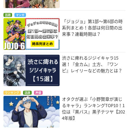
話題
マンガ
「ジョジョ」第1部〜第6部の時
系列まとめ！各部は何日間の出
来事？連載時期は？
渋さに痺れるジジイキャラ15
選！『金カム』土方、『ワン
ピ』レイリーなどの魅力とは？
ランキング
話題
声優
オタクが選ぶ「小野賢章が演じ
るキャラ」ランキングTOP10！1
位は『黒バス』黒子テツヤ【202
4年版】