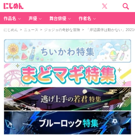
に
じ
め
ん
作品名
声優
舞台俳優
作者名
にじめん
>
ニュース
>
ジョジョの奇妙な冒険
> 「岸辺露伴は動かない」2021