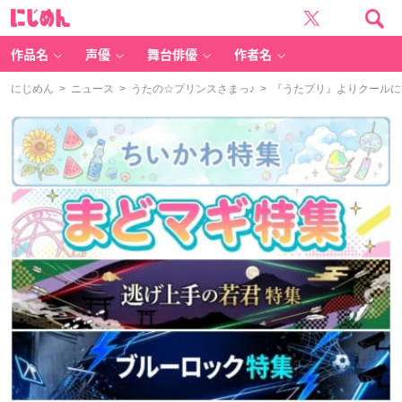
に
じ
め
ん
作品名
声優
舞台俳優
作者名
にじめん
>
ニュース
>
うたの☆プリンスさまっ♪
> 『うたプリ』よりクールに