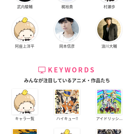
武内駿輔
梶裕貴
村瀬歩
阿座上洋平
岡本信彦
浪川大輔
KEYWORDS
みんなが注目しているアニメ・作品たち
キャラ一覧
ハイキュー!!
アイドリッシ...