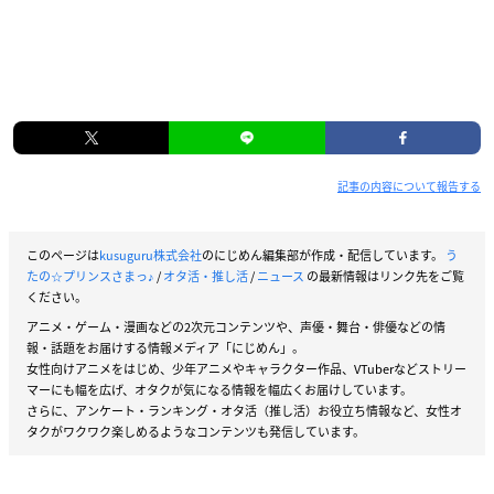
記事の内容について報告する
このページは
kusuguru株式会社
のにじめん編集部が作成・配信しています。
う
たの☆プリンスさまっ♪
/
オタ活・推し活
/
ニュース
の最新情報はリンク先をご覧
ください。
アニメ・ゲーム・漫画などの2次元コンテンツや、声優・舞台・俳優などの情
報・話題をお届けする情報メディア「にじめん」。
女性向けアニメをはじめ、少年アニメやキャラクター作品、VTuberなどストリー
マーにも幅を広げ、オタクが気になる情報を幅広くお届けしています。
さらに、アンケート・ランキング・オタ活（推し活）お役立ち情報など、女性オ
タクがワクワク楽しめるようなコンテンツも発信しています。