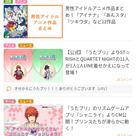
話題
アニメ
男性アイドルアニメ作品まと
め！『アイナナ』『あんスタ』
『ツキウタ』など12作品
アニメ
ニュース
【公式】『うたプリ』よりST☆
RISHとQUARTET NIGHTの11人
が1人1人LINE着せかえになって
登場！
26コメント
きせかえにうたプリ！！！ ありがとうございます（≧∇≦）
ゲーム
ニュース
『うたプリ』のリズムゲームア
プリ『シャニライ』よりCM公
開！プリンスたちが滑らかに動
く！
25コメント