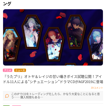
ング
アニメ
ニュース
『うたプリ』オトヤ＆レイジの甘い囁きボイス試聴公開！アイ
ドル11人による”シチュエーション”ドラマCDがAGF2019に登場
39コメント
このIPでCDをトレーディング化したら、かなり大変なことになると思
う…… 購入制限もある…