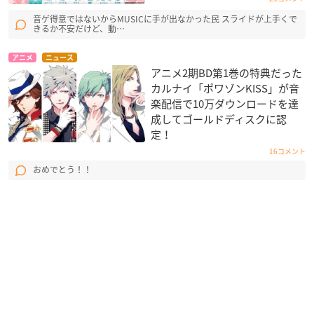
音ゲ得意ではないからMUSICに手が出なかった民 スライドが上手くで
きるか不安だけど、動…
アニメ
ニュース
アニメ2期BD第1巻の特典だった
カルナイ「ポワゾンKISS」が音
楽配信で10万ダウンロードを達
成してゴールドディスクに認
定！
16コメント
おめでとう！！