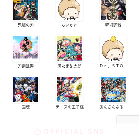
鬼滅の刃
ちいかわ
呪術廻戦
刀剣乱舞
忍たま乱太郎
Ｄｒ．ＳＴＯ...
銀魂
テニスの王子様
あんさんぶる...
OFFICIAL SNS