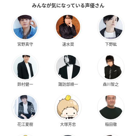
みんなが気になっている声優さん
宮野真守
速水奨
下野紘
鈴村健一
諏訪部順一
森川智之
花江夏樹
大塚芳忠
稲田徹