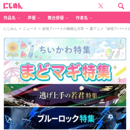
に
じ
め
ん
作品名
声優
舞台俳優
作者名
にじめん
>
ニュース
>
妖怪アパートの幽雅な日常
> 夏アニメ『妖怪アパート