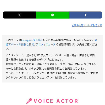
記事の内容について報告する
このページは
kusuguru株式会社
のにじめん編集部が作成・配信しています。
妖
怪アパートの幽雅な日常
/
アニメ
/
ニュース
の最新情報はリンク先をご覧くださ
い。
アニメ・ゲーム・漫画などの2次元コンテンツや、声優・舞台・俳優などの情
報・話題をお届けする情報メディア「にじめん」。
女性向けアニメをはじめ、少年アニメやキャラクター作品、VTuberなどストリー
マーにも幅を広げ、オタクが気になる情報を幅広くお届けしています。
さらに、アンケート・ランキング・オタ活（推し活）お役立ち情報など、女性オ
タクがワクワク楽しめるようなコンテンツも発信しています。
VOICE ACTOR