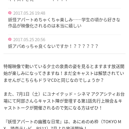
2017.05.26 19:48
妖怪アパートめちゃくちゃ楽しみ……学生の頃から好きな
作品が映像化されるのは本当に嬉しい
2017.05.25 20:56
妖アパめっちゃ良くないですか！？？？？？？
特報映像で動いている夕士の泉貴の姿を見るとますます放送開
始が楽しみになってきますね！まだ全キャストは解禁されてい
ませんがこちらもドラマCDと同じなのでしょうか？
また、7月1日（土）にユナイテッド・シネマ アクアシティお台
場にて阿部さんらキャスト陣が登壇する第1話先行上映会＆キ
ャストトークが開催されるので気になる方はぜひ！
『妖怪アパートの幽雅な日常』は、あにめのめ枠（
TOKYO M
X
、
読売テレビ
、
BS11
）7月より放送開始！