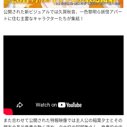
公開された新ビジュアルでは久賀秋音、一色黎明ら妖怪アパー
トに住む主要なキャラクターたちが集結！
また合わせて公開された特報映像では主人公の稲葉夕士とその
親友の長谷泉貴の動く姿や、夕士役の阿部敦さん、泉貴役の中