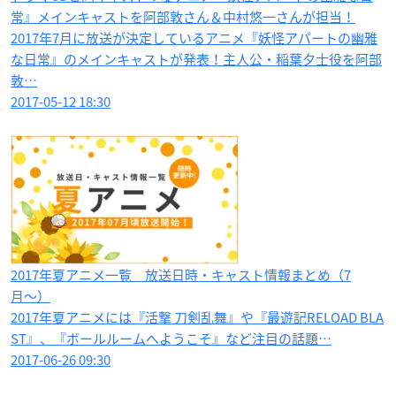
常』メインキャストを阿部敦さん＆中村悠一さんが担当！
2017年7月に放送が決定しているアニメ『妖怪アパートの幽雅
な日常』のメインキャストが発表！主人公・稲葉夕士役を阿部
敦…
2017-05-12 18:30
2017年夏アニメ一覧 放送日時・キャスト情報まとめ（7
月〜）
2017年夏アニメには『活撃 刀剣乱舞』や『最遊記RELOAD BLA
ST』、『ボールルームへようこそ』など注目の話題…
2017-06-26 09:30