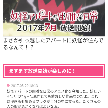
まさか引っ越したアパートに妖怪が住んで
るなんて！？
ますます放送開始が楽しみに！
2017.05.29 18:13
妖怪アパートの幽雅な日常のアニメ化を今知った。嬉しい
✧*｡٩(ˊᗜˋ*)و✧*｡原作とても愛おしい作品なのだよ。これ
は漫画版も集めるフラグが自分の中に立った。たくさんの
人の胸が温かくなればよいなぁ。