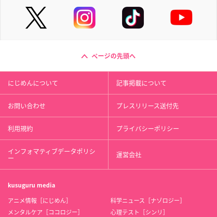
ページの先頭へ
にじめんについて
記事掲載について
お問い合わせ
プレスリリース送付先
利用規約
プライバシーポリシー
インフォマティブデータポリシ
運営会社
ー
kusuguru
media
アニメ情報［にじめん］
科学ニュース［ナゾロジー］
メンタルケア［ココロジー］
心理テスト［シンリ］