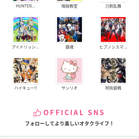
HUNTER...
暗殺教室
刀剣乱舞
アイドリッシ...
銀魂
ヒプノシスマ...
ハイキュー!!
サンリオ
呪術廻戦
OFFICIAL SNS
フォローしてより楽しいオタクライフ！