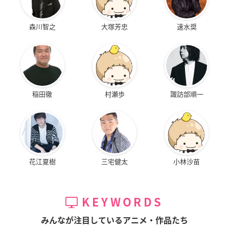
森川智之
大塚芳忠
速水奨
稲田徹
村瀬歩
諏訪部順一
花江夏樹
三宅健太
小林沙苗
KEYWORDS
みんなが注目しているアニメ・作品たち