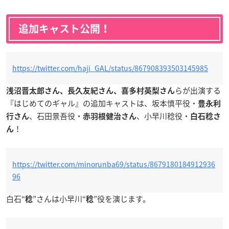
追加キャスト公開！
https://twitter.com/haji_GAL/status/867908393503145985
らが出演する
浅沼晋太郎さん、長久友紀さん、喜多村英梨さん
『はじめてのギャル』の追加キャストは、坂本慎平役・
豊永利
、石田景吾役・
、小早川稔役・
行さん
赤羽根健治さん
白石稔さ
！
ん
https://twitter.com/minorunba69/status/8679180184912936
96
白石“
”さんは小早川“
”役を演じます。
稔
稔