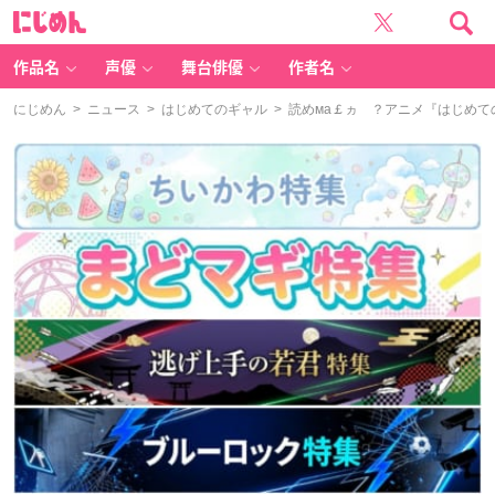
に
じ
め
ん
作品名
声優
舞台俳優
作者名
にじめん
>
ニュース
>
はじめてのギャル
> 読めма￡ヵゝ？アニメ『はじめ