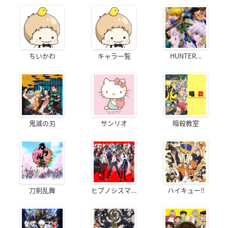
ちいかわ
キャラ一覧
HUNTER...
鬼滅の刃
サンリオ
暗殺教室
刀剣乱舞
ヒプノシスマ...
ハイキュー!!