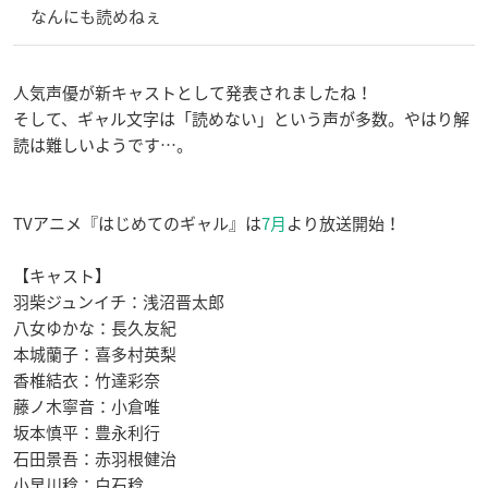
なんにも読めねぇ
人気声優が新キャストとして発表されましたね！
そして、ギャル文字は「読めない」という声が多数。やはり解
読は難しいようです…。
TVアニメ『はじめてのギャル』は
7月
より放送開始！
【キャスト】
羽柴ジュンイチ：浅沼晋太郎
八女ゆかな：長久友紀
本城蘭子：喜多村英梨
香椎結衣：竹達彩奈
藤ノ木寧音：小倉唯
坂本慎平：豊永利行
石田景吾：赤羽根健治
小早川稔：白石稔