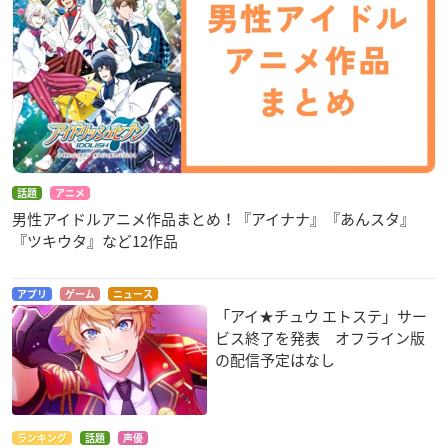
話題
アニメ
男性アイドルアニメ作品まとめ！『アイナナ』『あんスタ』
『ツキウタ』など12作品
アプリ
ゲーム
ニュース
「アイ★チュウ エトステ」サー
ビス終了を発表 オフライン版
の配信予定はなし
ランキング
話題
声優