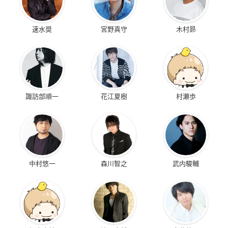
速水奨
宮野真守
木村昴
諏訪部順一
花江夏樹
村瀬歩
中村悠一
森川智之
武内駿輔