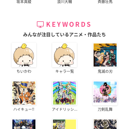
坂本真綾
浪川大輔
斉藤壮馬
KEYWORDS
みんなが注目しているアニメ・作品たち
ちいかわ
キャラ一覧
鬼滅の刃
ハイキュー!!
アイドリッシ...
刀剣乱舞