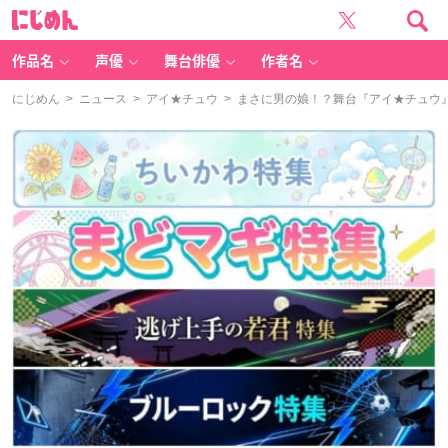
に
じ
め
ん
作品名
声優
舞台俳優
作者名
にじめん
>
ニュース
>
アイ★チュウ
> まさに男の娘！？舞台『アイ★チュウ