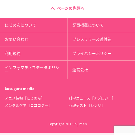
ページの先頭へ
にじめんについて
記事掲載について
お問い合わせ
プレスリリース送付先
利用規約
プライバシーポリシー
インフォマティブデータポリシ
運営会社
ー
kusuguru
media
アニメ情報［にじめん］
科学ニュース［ナゾロジー］
メンタルケア［ココロジー］
心理テスト［シンリ］
Copyright 2013 nijimen.