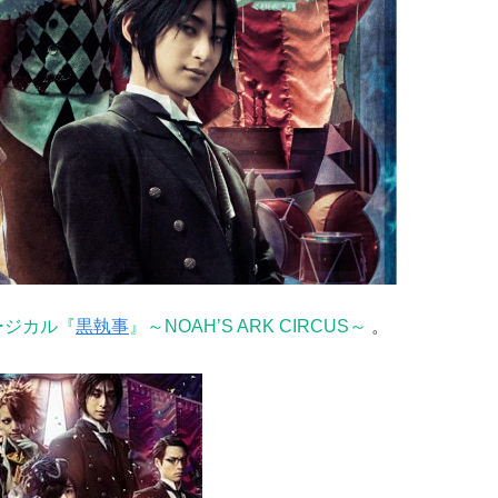
ージカル『
黒執事
』～NOAH’S ARK CIRCUS～
。