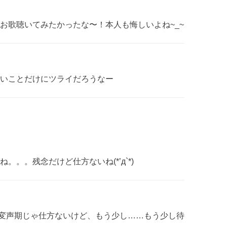
お歌聴いてみたかったな〜！本人も悔しいよね~_~
いことだけにツライだろうなー
。。残念だけど仕方ないね(*’д`*)
｀)変声期じゃ仕方ないけど、もう少し……もう少し待