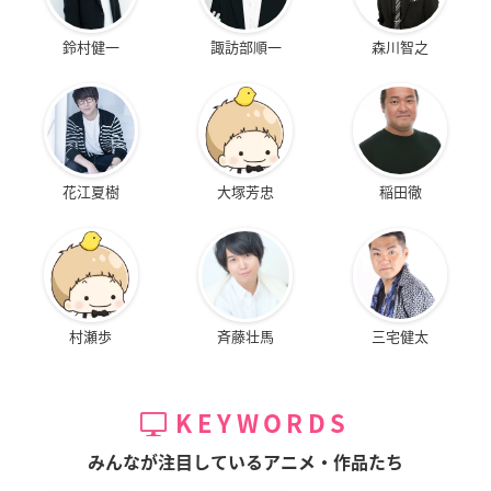
鈴村健一
諏訪部順一
森川智之
花江夏樹
大塚芳忠
稲田徹
村瀬歩
斉藤壮馬
三宅健太
KEYWORDS
みんなが注目しているアニメ・作品たち