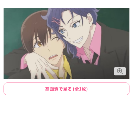
高画質で見る (全1枚)