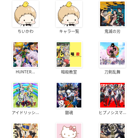
ちいかわ
キャラ一覧
鬼滅の刃
HUNTER...
暗殺教室
刀剣乱舞
アイドリッシ...
銀魂
ヒプノシスマ...