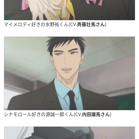
マイメロディ好きの水野祐くん(CV.
)
斉藤壮馬さん
シナモロール好きの源誠一郎くん(CV.
)
内田雄馬さん