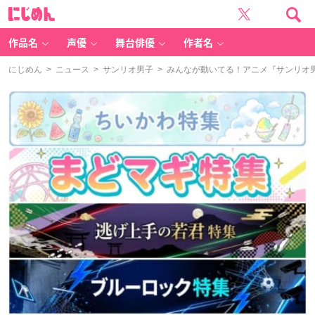
に
じ
め
ん
作品名
声優
舞台俳優
作者名
にじめん
>
ニュース
>
サンリオ男子
> みんなが動いてる！アニメ『サンリオ