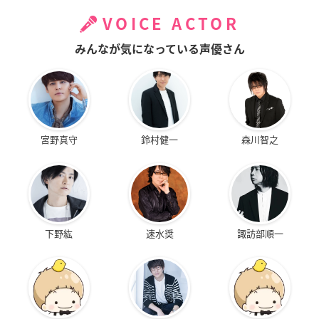
VOICE ACTOR
みんなが気になっている声優さん
宮野真守
鈴村健一
森川智之
下野紘
速水奨
諏訪部順一