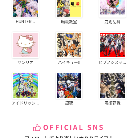
HUNTER...
暗殺教室
刀剣乱舞
サンリオ
ハイキュー!!
ヒプノシスマ...
アイドリッシ...
銀魂
呪術廻戦
OFFICIAL SNS