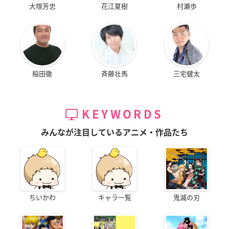
大塚芳忠
花江夏樹
村瀬歩
稲田徹
斉藤壮馬
三宅健太
KEYWORDS
みんなが注目しているアニメ・作品たち
ちいかわ
キャラ一覧
鬼滅の刃