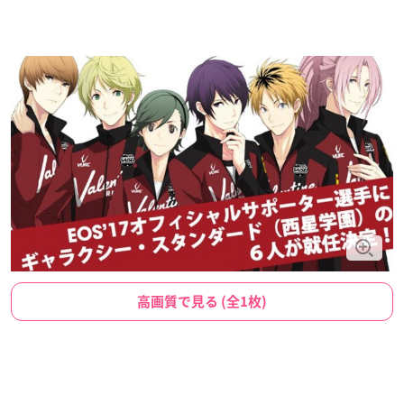
高画質で見る (全1枚)