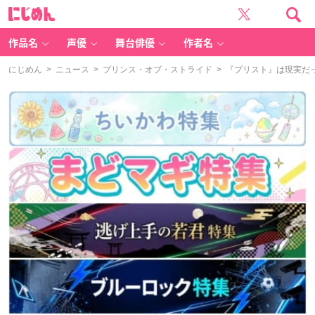
に
じ
め
ん
作品名
声優
舞台俳優
作者名
にじめん
>
ニュース
>
プリンス・オブ・ストライド
> 『プリスト』は現実だっ