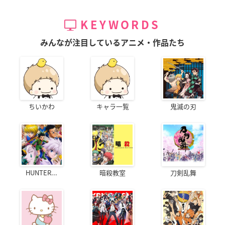
KEYWORDS
みんなが注目しているアニメ・作品たち
ちいかわ
キャラ一覧
鬼滅の刃
HUNTER...
暗殺教室
刀剣乱舞