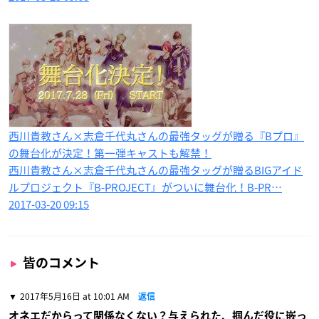
西川貴教さん×志倉千代丸さんの最強タッグが贈る『Bプロ』
の舞台化が決定！第一弾キャストも​解禁！
西川貴教さん×志倉千代丸さんの最強タッグが贈るBIGアイド
ルプロジェクト『B-PROJECT』がついに舞台化！B-PR…
2017-03-20 09:15
皆のコメント
2017年5月16日 at 10:01 AM
返信
オネエだからって関係なくない？与えられた、掴んだ役に嵌っ