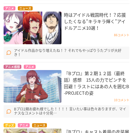
アニメ
ニュース
時はアイドル戦国時代！？応援
したくなる“キラキラ輝く”アイ
ドルアニメ10選！
86コメント
アイドル作品かなり増えたね！？ それでもやっぱりうたプリが大好
き！
アニメ感想
アニメ
『Bプロ』第２期１２話（最終
話）感想 15人の力でピンチを
回避！ラストにはあの人を囲むB
-PROJECTの姿
10コメント
Bプロ2期お疲れ様でした！！！！ 言いたい事は色々ありますが、マイ
ナスなコメントは十分見…
グッズ
アニメ
ニュース
『Bプロ』キャスト着用の衣装展