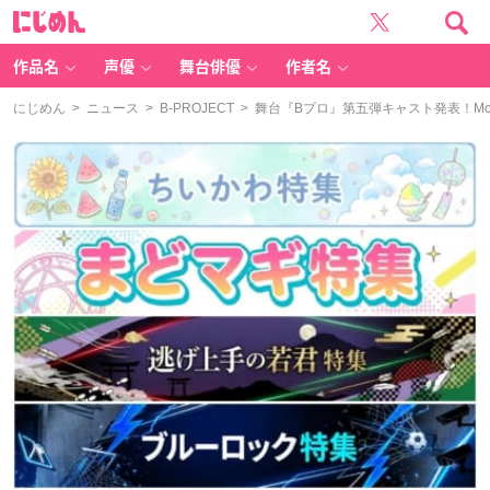
に
じ
め
ん
作品名
声優
舞台俳優
作者名
にじめん
>
ニュース
>
B-PROJECT
> 舞台『Bプロ』第五弾キャスト発表！M