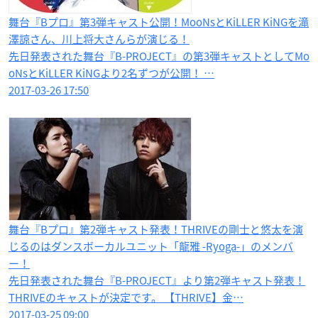
舞台『Bプロ』第3弾キャスト公開！MooNsとKiLLER KiNGを滝
澤諒さん、川上将大さんらが演じる！
先日発表された舞台『B-PROJECT』の第3弾キャストとしてMo
oNsとKiLLER KiNGより2名ずつが公開！ …
2017-03-26 17:50
舞台『Bプロ』第2弾キャスト発表！THRIVEの剛士と悠太を演
じるのはダンスボーカルユニット「龍雅 -Ryoga-」のメンバ
ー！
先日発表された舞台『B-PROJECT』より第2弾キャスト発表！
THRIVEのキャストが決定です。 【THRIVE】金…
2017-03-25 09:00