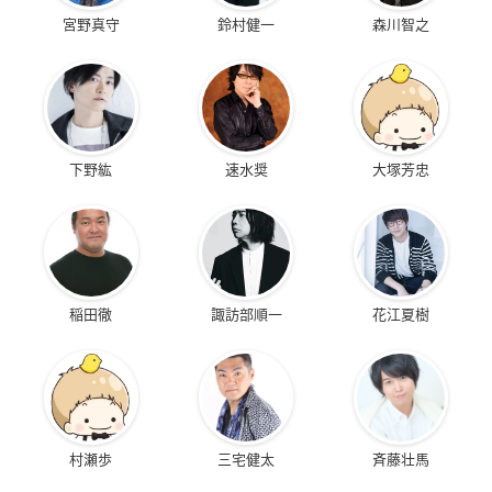
宮野真守
鈴村健一
森川智之
下野紘
速水奨
大塚芳忠
稲田徹
諏訪部順一
花江夏樹
村瀬歩
三宅健太
斉藤壮馬