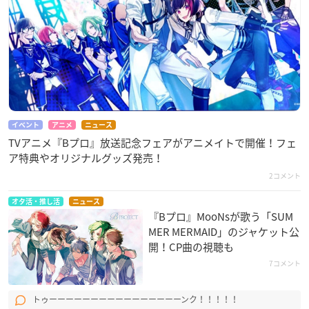
イベント
アニメ
ニュース
TVアニメ『Bプロ』放送記念フェアがアニメイトで開催！フェ
ア特典やオリジナルグッズ発売！
2コメント
オタ活・推し活
ニュース
『Bプロ』MooNs​が歌う「SUM
MER MERMAID」のジャケット公
開！CP曲の視聴も
7コメント
トゥーーーーーーーーーーーーーーーーンク！！！！！