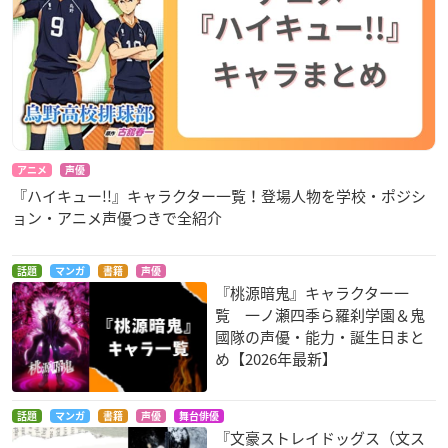
アニメ
声優
『ハイキュー!!』キャラクター一覧！登場人物を学校・ポジシ
ョン・アニメ声優つきで全紹介
話題
マンガ
書籍
声優
『桃源暗鬼』キャラクター一
覧 一ノ瀬四季ら羅刹学園＆鬼
國隊の声優・能力・誕生日まと
め【2026年最新】
話題
マンガ
書籍
声優
舞台俳優
『文豪ストレイドッグス（文ス