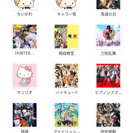
ちいかわ
キャラ一覧
鬼滅の刃
HUNTER...
暗殺教室
刀剣乱舞
サンリオ
ハイキュー!!
ヒプノシスマ...
銀魂
アイドリッシ...
呪術廻戦