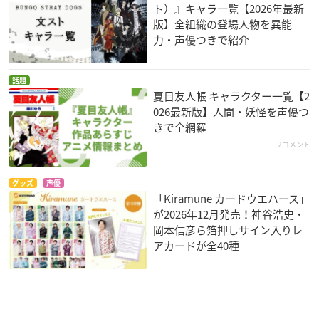
ト）』キャラ一覧【2026年最新
版】全組織の登場人物を異能
力・声優つきで紹介
話題
夏目友人帳 キャラクター一覧【2
026最新版】人間・妖怪を声優つ
きで全網羅
2コメント
グッズ
声優
「Kiramune カードウエハース」
が2026年12月発売！神谷浩史・
岡本信彦ら箔押しサイン入りレ
アカードが全40種