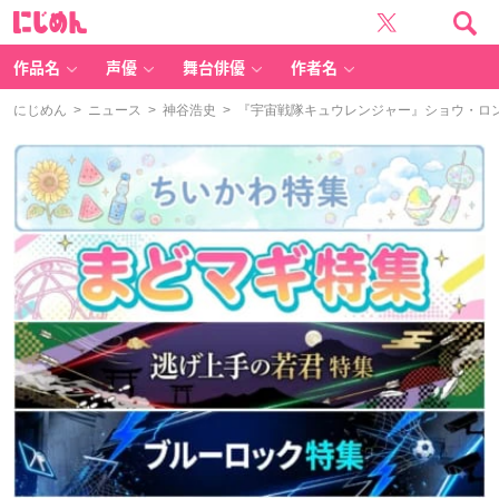
に
じ
め
ん
作品名
声優
舞台俳優
作者名
にじめん
>
ニュース
>
神谷浩史
> 『宇宙戦隊キュウレンジャー』ショウ・ロ