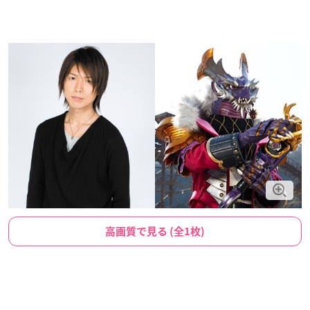
高画質で見る (全1枚)