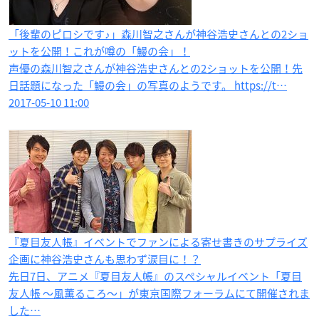
「後輩のピロシです♪​」森川智之さんが神谷浩史さんとの2ショ
ットを公開！これが噂の「鰻の会」！
声優の森川智之さんが神谷浩史さんとの2ショットを公開！先
日話題になった「鰻の会」の写真のようです。 https://t…
2017-05-10 11:00
『夏目友人帳』イベントでファンによる寄せ書きのサプライズ
企画に神谷浩史さんも思わず涙目に！？
先日7日、アニメ『夏目友人帳』のスペシャルイベント「夏目
友人帳 ～風薫るころ～」が東京国際フォーラムにて開催されま
した…