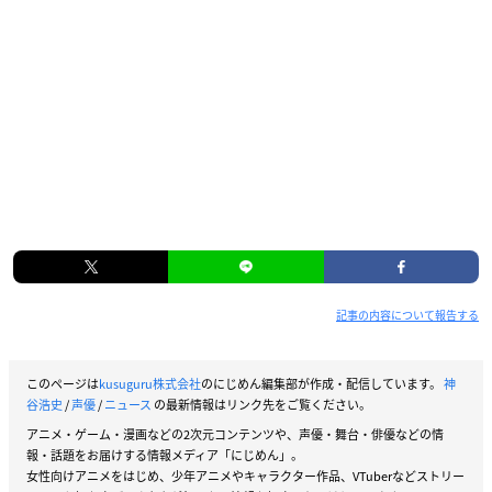
記事の内容について報告する
このページは
kusuguru株式会社
のにじめん編集部が作成・配信しています。
神
谷浩史
/
声優
/
ニュース
の最新情報はリンク先をご覧ください。
アニメ・ゲーム・漫画などの2次元コンテンツや、声優・舞台・俳優などの情
報・話題をお届けする情報メディア「にじめん」。
女性向けアニメをはじめ、少年アニメやキャラクター作品、VTuberなどストリー