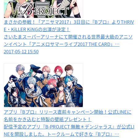
まさかの参戦！「アニサマ2017」3日目に『Bプロ』よりTHRIV
E・KiLLER KiNGの出演が決定！
さいたまスーパーアリーナにて開催される世界最大級のアニソ
ンイベント「アニメロサマーライブ2017 THE CARD」…
2017-05-12 15:50
アプリ『Bプロ』リリース直前キャンペーン開始！公式LINEに
名前をかき込むと特製の壁紙プレゼント！
配信予定のアプリ『B-PROJECT 無敵＊デンジャラス』が公式LI
NEを開設しました。トークルームで好きな『Bプロ』…