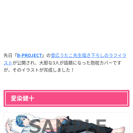
先日
の
雪広うたこ先生描き下ろしのラフイラ
『
B-PROJECT
』
スト
が公開され、大胆な3人が話題になった抱枕カバーです
が、そのイラストが完成しました！
愛染健十