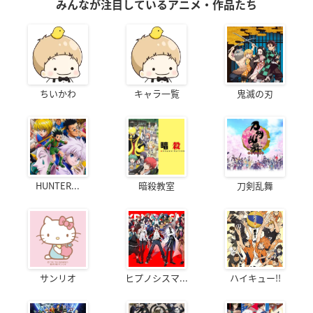
みんなが注目しているアニメ・作品たち
ちいかわ
キャラ一覧
鬼滅の刃
HUNTER...
暗殺教室
刀剣乱舞
サンリオ
ヒプノシスマ...
ハイキュー!!