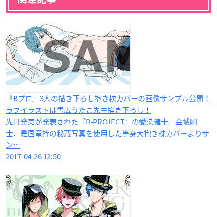
『Bプロ』3人の描き下ろし抱き枕カバーの画像サンプル公開！
ラフイラストは雪広うたこ先生描き下ろし！
先日発売が発表された『B-PROJECT』の愛染健十、金城剛
士、是国竜持の秘蔵写真を使用した等身大抱き枕カバーよりサ
ン…
2017-04-26 12:50