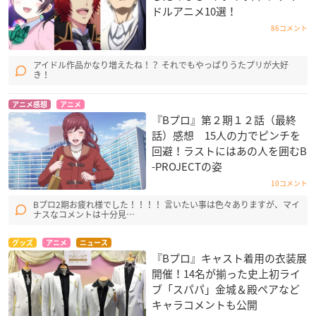
ドルアニメ10選！
86コメント
アイドル作品かなり増えたね！？ それでもやっぱりうたプリが大好
き！
アニメ感想
アニメ
『Bプロ』第２期１２話（最終
話）感想 15人の力でピンチを
回避！ラストにはあの人を囲むB
-PROJECTの姿
10コメント
Bプロ2期お疲れ様でした！！！！ 言いたい事は色々ありますが、マイ
ナスなコメントは十分見…
グッズ
アニメ
ニュース
『Bプロ』キャスト着用の衣装展
開催！14名が揃った史上初ライ
ブ「スパパ」金城＆殿ペアなど
キャラコメントも公開