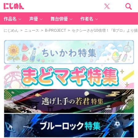
に
じ
め
ん
作品名
声優
舞台俳優
作者名
にじめん
>
ニュース
>
B-PROJECT
> セクシーさが10倍増！『Bプロ』より