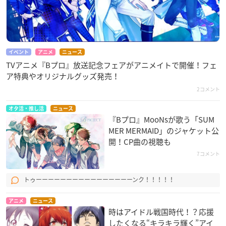
イベント
アニメ
ニュース
TVアニメ『Bプロ』放送記念フェアがアニメイトで開催！フェ
ア特典やオリジナルグッズ発売！
2コメント
オタ活・推し活
ニュース
『Bプロ』MooNs​が歌う「SUM
MER MERMAID」のジャケット公
開！CP曲の視聴も
7コメント
トゥーーーーーーーーーーーーーーーーンク！！！！！
アニメ
ニュース
時はアイドル戦国時代！？応援
したくなる“キラキラ輝く”アイ