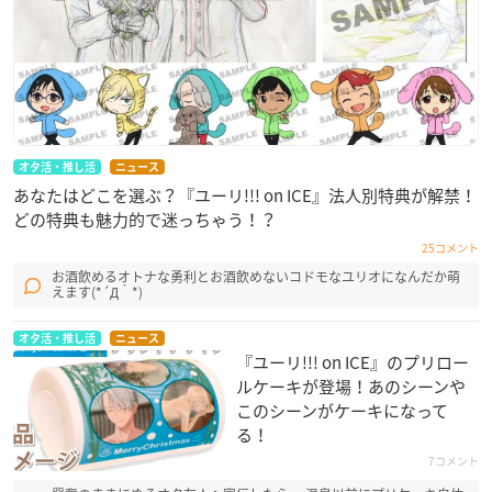
オタ活・推し活
ニュース
あなたはどこを選ぶ？『ユーリ!!! on ICE』法人別特典が解禁！
どの特典も魅力的で迷っちゃう！？
25コメント
お酒飲めるオトナな勇利とお酒飲めないコドモなユリオになんだか萌
えます(*´Д｀*)
オタ活・推し活
ニュース
『ユーリ!!! on ICE』のプリロー
ルケーキが登場！あのシーンや
このシーンがケーキになって
る！
7コメント