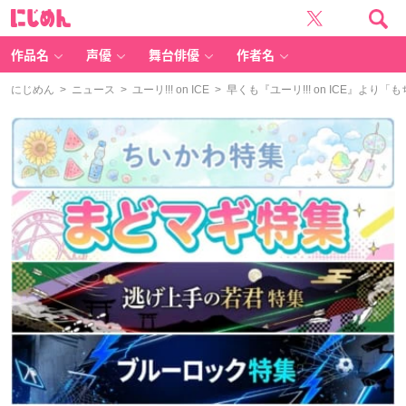
に
じ
め
ん
作品名
声優
舞台俳優
作者名
にじめん
>
ニュース
>
ユーリ!!! on ICE
> 早くも『ユーリ!!! on ICE』よ