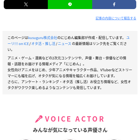
記事の内容について報告する
このページは
kusuguru株式会社
のにじめん編集部が作成・配信しています。
ユ
ーリ!!! on ICE
/
オタ活・推し活
/
ニュース
の最新情報はリンク先をご覧くださ
い。
アニメ・ゲーム・漫画などの2次元コンテンツや、声優・舞台・俳優などの情
報・話題をお届けする情報メディア「にじめん」。
女性向けアニメをはじめ、少年アニメやキャラクター作品、VTuberなどストリー
マーにも幅を広げ、オタクが気になる情報を幅広くお届けしています。
さらに、アンケート・ランキング・オタ活（推し活）お役立ち情報など、女性オ
タクがワクワク楽しめるようなコンテンツも発信しています。
VOICE ACTOR
みんなが気になっている声優さん