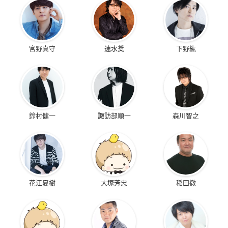
宮野真守
速水奨
下野紘
鈴村健一
諏訪部順一
森川智之
花江夏樹
大塚芳忠
稲田徹