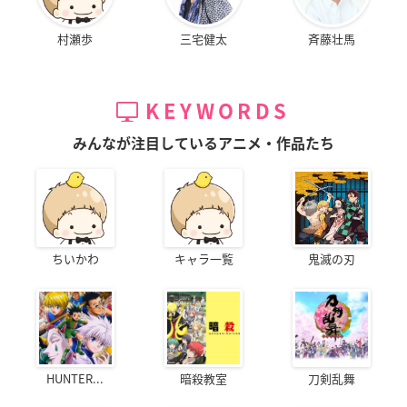
村瀬歩
三宅健太
斉藤壮馬
KEYWORDS
みんなが注目しているアニメ・作品たち
ちいかわ
キャラ一覧
鬼滅の刃
HUNTER...
暗殺教室
刀剣乱舞