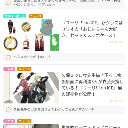
興奮のままにぬるオタ友人へ宣伝したら、 温泉以前にプリケーキ自体
やばいと思う。 と言われ…
オタ活・推し活
ニュース
『ユーリ !!! on ICE』新グッズは
ユリオの「おじいちゃん大好
き」セット＆スマホケース！
17コメント
ハムスターのかわいい！
アニメ
ニュース
久保ミツロウ先生描き下ろし複
製原画に勇利達3人が衣装交換し
ている！『ユーリ!!! on ICE』展
の販売物が公開！
18コメント
久保先生のツボをおさえたわかってる感がすごい…‼
アニメ
ニュース
世界的な元フィギュアスケート