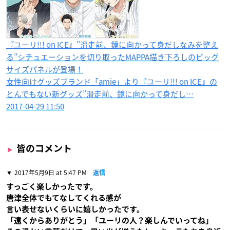
『ユーリ!!! on ICE』”滑走前、鏡に向かって身だしなみを整え
る”シチュエーションを切り取ったMAPPA描き下ろしのビッグ
サイズパネルが登場！
女性向けグッズブランド「amie」より『ユーリ!!! on ICE』の
とんでもない新グッズ”滑走前、鏡に向かって身だし…
2017-04-29 11:50
皆のコメント
2017年5月9日 at 5:47 PM
返信
すっごく楽しかったです。
唐津全体でもてなしてくれる感が
言い表せないくらいに嬉しかったです。
「遠くからありがとう」「ユーリの人？楽しんでいってね」