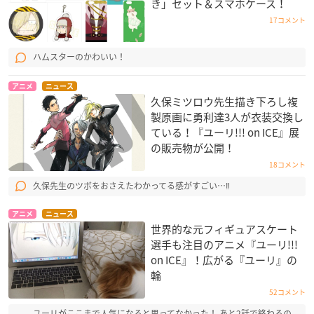
き」セット＆スマホケース！
17コメント
ハムスターのかわいい！
アニメ
ニュース
久保ミツロウ先生描き下ろし複
製原画に勇利達3人が衣装交換し
ている！『ユーリ!!! on ICE』展
の販売物が公開！
18コメント
久保先生のツボをおさえたわかってる感がすごい…‼
アニメ
ニュース
世界的な元フィギュアスケート
選手も注目のアニメ『ユーリ!!!
on ICE』！広がる『ユーリ』の
輪
52コメント
ユーリがここまで人気になると思ってなかった！ あと2話で終わるの