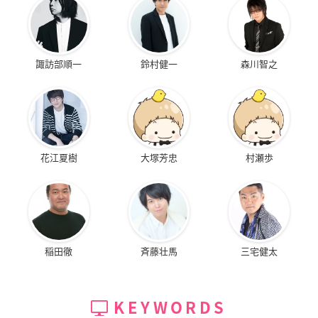
諏訪部順一
鈴村健一
森川智之
花江夏樹
大塚芳忠
村瀬歩
稲田徹
斉藤壮馬
三宅健太
KEYWORDS