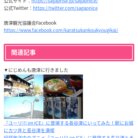
公式サイト：
https://sagaprise.jp/sagaonice/
公式Twitter：
https://twitter.com/sagaonice
唐津観光協議会Facebook
https://www.facebook.com/karatsukankoukyougikai/
関連記事
▼にじめんも唐津に行きました
『ユーリ!!! on ICE』に登場する長谷津にいってみた！駅にお城
にカツ丼と長谷津を満喫
好評放送中のアニメ『ユーリ!!! on ICE』に登場する長谷津とそ