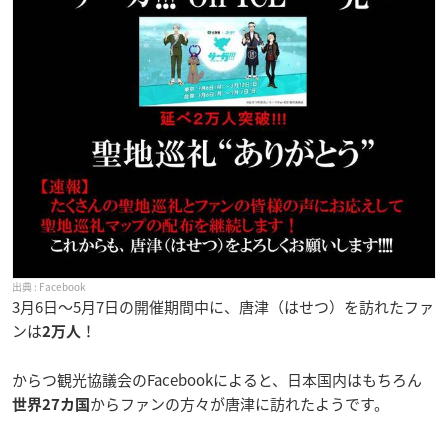
Facebook
3月6日〜5月7日の開催期間中に、唐津（はせつ）を訪れたファ
ンは
！
2万人
からつ観光協議会のFacebookによると、日本国内はもちろん
からファンの方々が唐津に訪れたようです。
世界27カ国