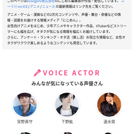
このページは
kusuguru株式会社
のにじめん編集部が作成・配信しています。
ユ
ーリ!!! on ICE
/
アニメ
/
ニュース
の最新情報はリンク先をご覧ください。
アニメ・ゲーム・漫画などの2次元コンテンツや、声優・舞台・俳優などの情
報・話題をお届けする情報メディア「にじめん」。
女性向けアニメをはじめ、少年アニメやキャラクター作品、VTuberなどストリー
マーにも幅を広げ、オタクが気になる情報を幅広くお届けしています。
さらに、アンケート・ランキング・オタ活（推し活）お役立ち情報など、女性オ
タクがワクワク楽しめるようなコンテンツも発信しています。
VOICE ACTOR
みんなが気になっている声優さん
宮野真守
下野紘
速水奨