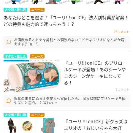
オタ活・推し活
ニュース
あなたはどこを選ぶ？『ユーリ!!! on ICE』法人別特典が解禁！
どの特典も魅力的で迷っちゃう！？
25コメント
お酒飲めるオトナな勇利とお酒飲めないコドモなユリオになんだか萌
えます(*´Д｀*)
オタ活・推し活
ニュース
『ユーリ!!! on ICE』のプリロー
ルケーキが登場！あのシーンや
このシーンがケーキになって
る！
7コメント
興奮のままにぬるオタ友人へ宣伝したら、 温泉以前にプリケーキ自体
やばいと思う。 と言われ…
オタ活・推し活
ニュース
『ユーリ !!! on ICE』新グッズは
ユリオの「おじいちゃん大好