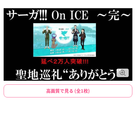
高画質で見る (全1枚)