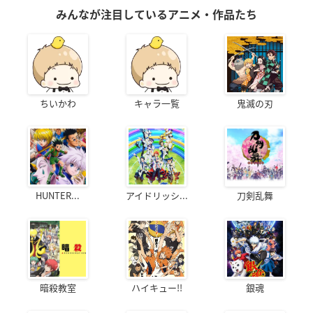
みんなが注目しているアニメ・作品たち
ちいかわ
キャラ一覧
鬼滅の刃
HUNTER...
アイドリッシ...
刀剣乱舞
暗殺教室
ハイキュー!!
銀魂