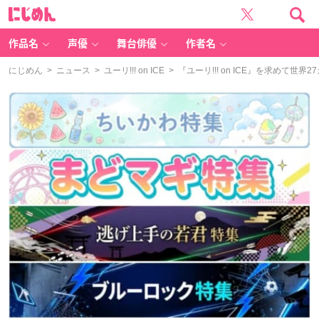
に
じ
め
ん
作品名
声優
舞台俳優
作者名
にじめん
>
ニュース
>
ユーリ!!! on ICE
> 『ユーリ!!! on ICE』を求めて世