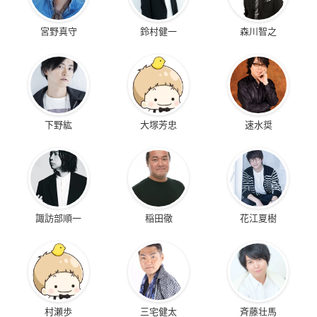
宮野真守
鈴村健一
森川智之
下野紘
大塚芳忠
速水奨
諏訪部順一
稲田徹
花江夏樹
村瀬歩
三宅健太
斉藤壮馬