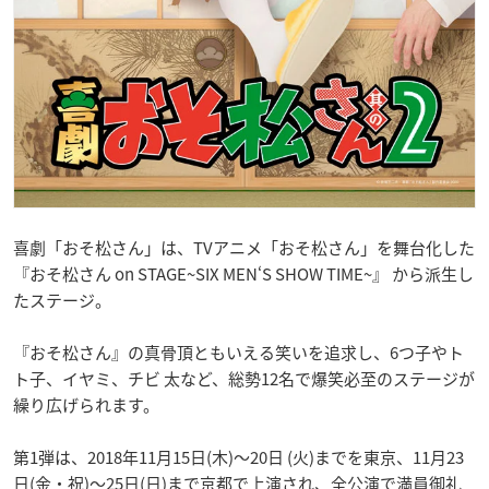
喜劇「おそ松さん」は、TVアニメ「おそ松さん」を舞台化した
『おそ松さん on STAGE~SIX MEN‘S SHOW TIME~』 から派生し
たステージ。
『おそ松さん』の真骨頂ともいえる笑いを追求し、6つ子やト
ト子、イヤミ、チビ 太など、総勢12名で爆笑必至のステージが
繰り広げられます。
第1弾は、2018年11月15日(木)〜20日 (火)までを東京、11月23
日(金・祝)〜25日(日)まで京都で上演され、全公演で満員御礼