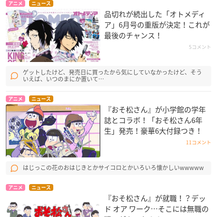
アニメ
ニュース
品切れが続出した「オトメディ
ア」6月号の重版が決定！これが
最後のチャンス！
5コメント
ゲットしたけど、発売日に買ったから気にしていなかったけど、そう
いえば、いつのまにか置いて…
アニメ
ニュース
『おそ松さん』が小学館の学年
誌とコラボ！「おそ松さん6年
生」発売！豪華6大付録つき！
11コメント
はじっこの花のおはじきとかサイコロとかいろいろ懐かしいwwwww
アニメ
ニュース
『おそ松さん』が就職！？デッ
ド オア ワーク…そこには無職の