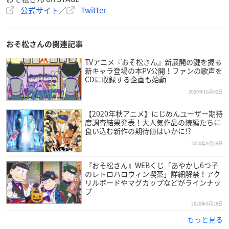
公式サイト
／
Twitter
おそ松さんの関連記事
TVアニメ『おそ松さん』新展開の鍵を握る
新キャラ登場の本PV公開！ファンの歌声を
CDに収録する企画も始動
2020年10月02日
【2020年秋アニメ】にじめんユーザー期待
度調査結果発表！大人気作品の続編たちに
食い込む新作の期待値はいかに!?
2020年9月29日
『おそ松さん』WEBくじ「あやかし6つ子
のレトロハロウィン喫茶」詳細解禁！アク
リルボードやマグカップなどがラインナッ
プ
2020年9月28日
もっと見る