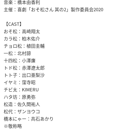
音楽：橋本由香利
主催：喜劇「おそ松さん 其の2」製作委員会2020
【CAST】
おそ松：高崎翔太
カラ松：柏木佑介
チョロ松：植田圭輔
一松：北村諒
十四松：小澤廉
トド松：赤澤遼太郎
トト子：出口亜梨沙
イヤミ：窪寺昭
チビ太：KIMERU
ハタ坊：原勇弥
松造：佐久間祐人
松代：ザンヨウコ
橋本にゃー：髙石あかり
※敬称略