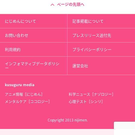
ページの先頭へ
にじめんについて
記事掲載について
お問い合わせ
プレスリリース送付先
利用規約
プライバシーポリシー
インフォマティブデータポリシ
運営会社
ー
kusuguru
media
アニメ情報［にじめん］
科学ニュース［ナゾロジー］
メンタルケア［ココロジー］
心理テスト［シンリ］
Copyright 2013 nijimen.