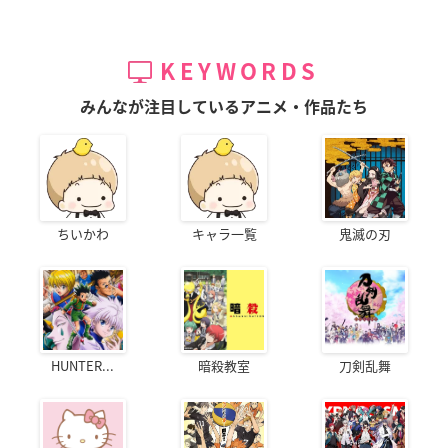
KEYWORDS
みんなが注目しているアニメ・作品たち
ちいかわ
キャラ一覧
鬼滅の刃
HUNTER...
暗殺教室
刀剣乱舞