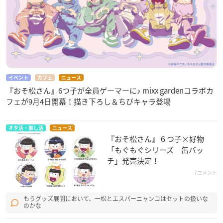
イベント
カフェ
ニュース
『おそ松さん』6つ子が全員ゲーマーに♪ mixx gardenコラボカ
フェが9月4日開幕！描き下ろし＆ちびキャラ登場
オタ活・推し活
ニュース
『おそ松さん』６つ子×好物
「もぐもぐシリーズ 缶バッ
チ」発売決定！
7コメント
もうグッズ展開において、一松とエスパーニャンコはセットの扱いな
のかな