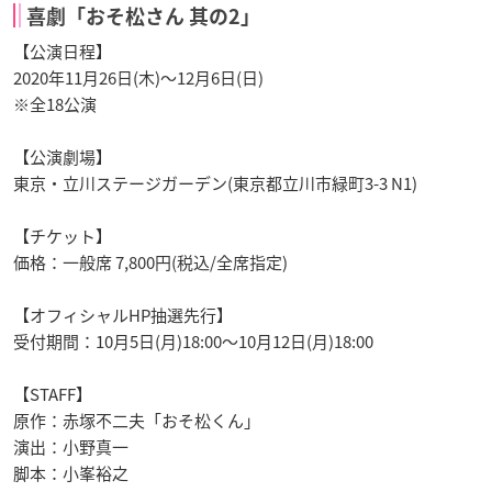
喜劇「おそ松さん 其の2」
【公演日程】
2020年11月26日(木)〜12月6日(日)
※全18公演
【公演劇場】
東京・立川ステージガーデン(東京都立川市緑町3-3 N1)
【チケット】
価格：一般席 7,800円(税込/全席指定)
【オフィシャルHP抽選先行】
受付期間：10月5日(月)18:00〜10月12日(月)18:00
【STAFF】
原作：赤塚不二夫「おそ松くん」
演出：小野真一
脚本：小峯裕之