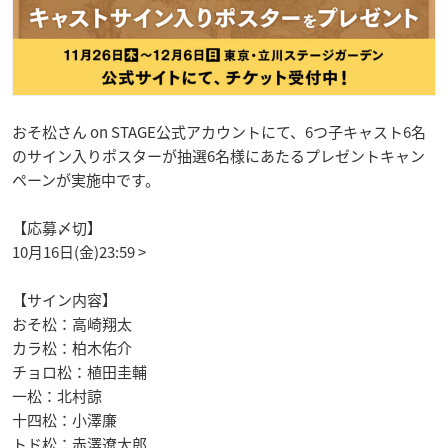
おそ松さん on STAGE公式アカウントにて、6つ子キャスト6名
のサイン入りポスターが抽選6名様にあたるプレゼントキャン
ペーンが実施中です。
【応募〆切】
10月16日(金)23:59 >
【サイン内容】
おそ松：高崎翔太
カラ松：柏木佑介
チョロ松：植田圭輔
一松：北村諒
十四松：小澤廉
トド松：赤澤遼太郎