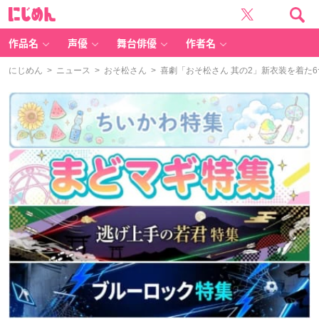
に
じ
め
ん
作品名
声優
舞台俳優
作者名
にじめん
>
ニュース
>
おそ松さん
> 喜劇「おそ松さん 其の2」新衣装を着