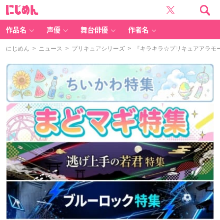
に
じ
め
ん
作品名
声優
舞台俳優
作者名
にじめん
>
ニュース
>
プリキュアシリーズ
> 『キラキラ☆プリキュアアラモ