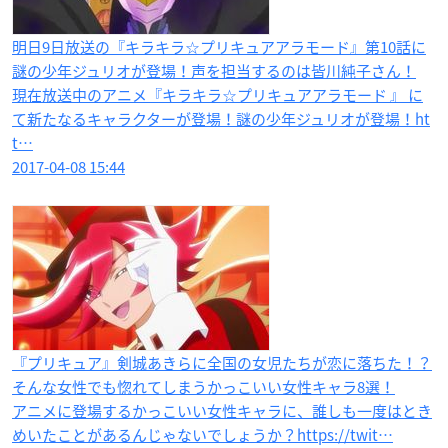
明日9日放送の『キラキラ☆プリキュアアラモード』第10話に
謎の少年ジュリオが登場！声を担当するのは皆川純子さん！
現在放送中のアニメ『キラキラ☆プリキュアアラモード 』 に
て新たなるキャラクターが登場！謎の少年ジュリオが登場！ht
t…
2017-04-08 15:44
『プリキュア』剣城あきらに全国の女児たちが恋に落ちた！？
そんな女性でも惚れてしまうかっこいい女性キャラ8選！
アニメに登場するかっこいい女性キャラに、誰しも一度はとき
めいたことがあるんじゃないでしょうか？https://twit…