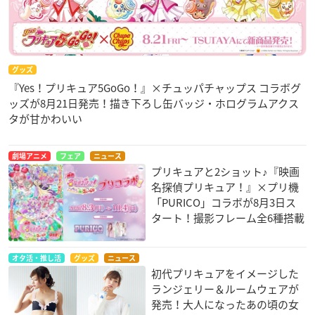
グッズ
『Yes！プリキュア5GoGo！』×チュッパチャップス コラボグ
ッズが8月21日発売！描き下ろし缶バッジ・ホログラムアクス
タが甘かわいい
劇場アニメ
フェア
ニュース
プリキュアと2ショット♪『映画
名探偵プリキュア！』×プリ機
「PURICO」コラボが8月3日ス
タート！撮影フレーム全6種搭載
オタ活・推し活
グッズ
ニュース
初代プリキュアをイメージした
ランジェリー＆ルームウェアが
発売！大人になったあの頃の女