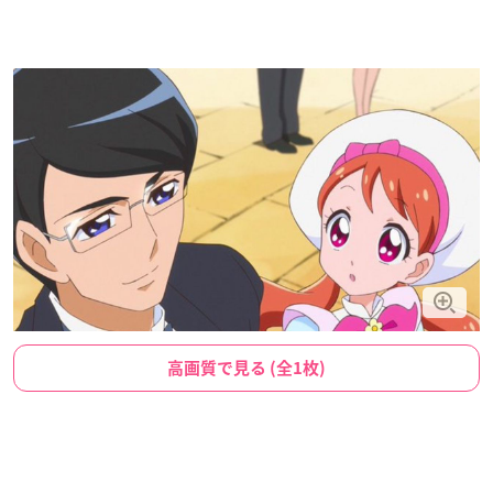
高画質で見る (全1枚)