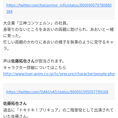
https://twitter.com/toeianime_info/status/860690679780880
384
大企業「立神コンツェルン」の社員。
身寄りのないところをあおいの両親に助けられ、あおいと一緒
に育った。
忙しい両親のかわりにあおいの様子を執事のように見守るキャ
ラ。
声は
が担当されます。
佐藤拓也さん
キャラクター詳細についてはこちら
http://www.toei-anim.co.jp/tv/precure/character/people.php
https://twitter.com/5tAkUyA5/status/860691595057799168
佐藤拓也さん
過去に『ドキドキ！プリキュア』の二階堂役として出演されて
いた佐藤さん。