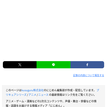
記事の内容について報告する
このページは
kusuguru株式会社
のにじめん編集部が作成・配信しています。
プ
リキュアシリーズ
/
アニメ
/
ニュース
の最新情報はリンク先をご覧ください。
アニメ・ゲーム・漫画などの2次元コンテンツや、声優・舞台・俳優などの情
報・話題をお届けする情報メディア「にじめん」。