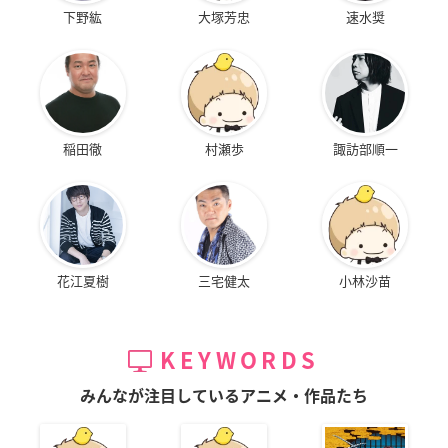
下野紘
大塚芳忠
速水奨
稲田徹
村瀬歩
諏訪部順一
花江夏樹
三宅健太
小林沙苗
KEYWORDS
みんなが注目しているアニメ・作品たち