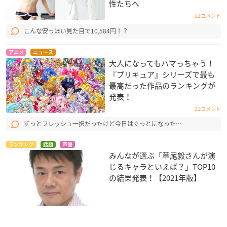
性たちへ
12コメント
こんな安っぽい見た目で10,584円！？
アニメ
ニュース
大人になってもハマっちゃう！
『プリキュア』シリーズで最も
最高だった作品のランキングが
発表！
21コメント
ずっとフレッシュ一択だったけど今日はぐっとになった…
ランキング
話題
声優
みんなが選ぶ「草尾毅さんが演
じるキャラといえば？」TOP10
の結果発表！【2021年版】