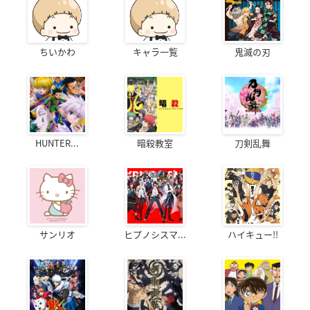
ちいかわ
キャラ一覧
鬼滅の刃
HUNTER...
暗殺教室
刀剣乱舞
サンリオ
ヒプノシスマ...
ハイキュー!!